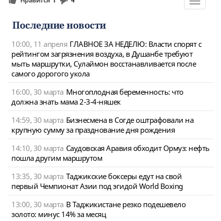
Toggle
navigat
Последние новости
10:00, 11 апреля
ГЛАВНОЕ ЗА НЕДЕЛЮ: Власти спорят с
рейтингом загрязнения воздуха, в Душанбе требуют
мыть маршрутки, Сулаймон восстанавливается после
самого дорогого укола
16:00, 30 марта
Многоплодная беременность: что
должна знать мама 2-3-4-няшек
14:59, 30 марта
Бизнесмена в Согде оштрафовали на
крупную сумму за празднование дня рождения
14:10, 30 марта
Саудовская Аравия обходит Ормуз: нефть
пошла другим маршрутом
13:35, 30 марта
Таджикские боксеры едут на свой
первый Чемпионат Азии под эгидой World Boxing
13:00, 30 марта
В Таджикистане резко подешевело
золото: минус 14% за месяц