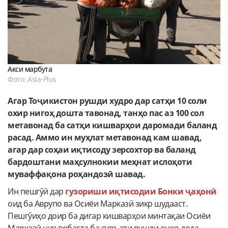
Акси марбута
Фото: Asia-Plus
Агар Тоҷикистон рушди худро дар сатҳи 10 соли
охир нигоҳ дошта тавонад, танҳо пас аз 100 сол
метавонад ба сатҳи кишварҳои даромади баланд
расад. Аммо ин муҳлат метавонад кам шавад,
агар дар соҳаи иқтисоду зерсохтор ва баланд
бардоштани маҳсулнокии меҳнат ислоҳоти
муваффақона роҳандозӣ шавад.
Ин пешгӯӣ дар
гузориши иқтисодии Бонки ҷаҳонӣ
оид ба Аврупо ва Осиёи Марказӣ зикр шудааст.
Пешгӯиҳо доир ба дигар кишварҳои минтақаи Осиёи
Марказӣ низ вобаста ба суръати рушди онҳо дода