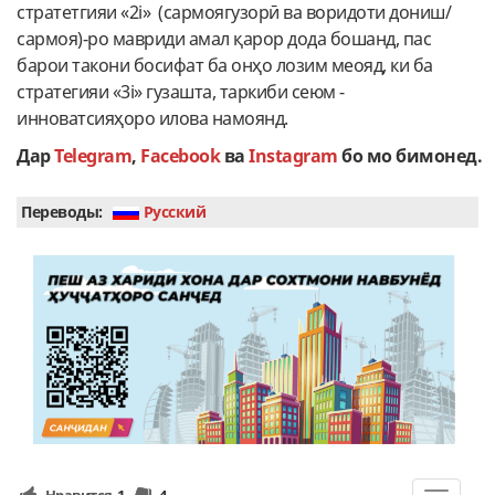
стратетгияи «2i» (сармоягузорӣ ва воридоти дониш/
сармоя)-ро мавриди амал қарор дода бошанд, пас
барои такони босифат ба онҳо лозим меояд, ки ба
стратегияи «3i» гузашта, таркиби сеюм -
инноватсияҳоро илова намоянд.
Дар
Telegram
,
Facebook
ва
Instagram
бо мо бимонед.
Переводы:
Руcский
Нравится
1
4