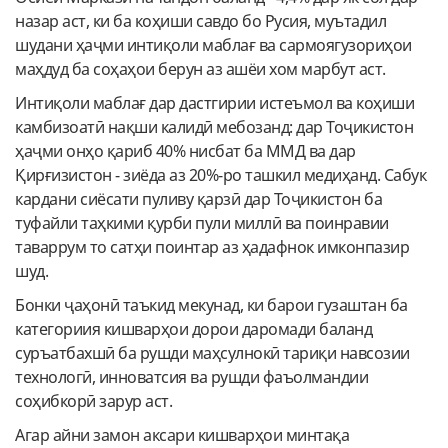
назар аст, ки ба коҳиши савдо бо Русия, муътадил
шудани ҳаҷми интиқоли маблағ ва сармоягузориҳои
маҳдуд ба соҳаҳои берун аз ашёи хом марбут аст.
Интиқоли маблағ дар дастгирии истеъмол ва коҳиши
камбизоатӣ нақши калидӣ мебозанд: дар Тоҷикистон
ҳаҷми онҳо қариб 40% нисбат ба ММД ва дар
Қирғизистон - зиёда аз 20%-ро ташкил медиҳанд. Сабук
кардани сиёсати пуливу қарзӣ дар Тоҷикистон ба
туфайли таҳкими қурби пули миллӣ ва поинравии
таваррум то сатҳи поинтар аз ҳадафнок имконпазир
шуд.
Бонки ҷаҳонӣ таъкид мекунад, ки барои гузаштан ба
категориия кишварҳои дорои даромади баланд
суръатбахшӣ ба рушди маҳсулнокӣ тариқи навсозии
технологӣ, инноватсия ва рушди фаъолмандии
соҳибкорӣ зарур аст.
Агар айни замон аксари кишварҳои минтақа