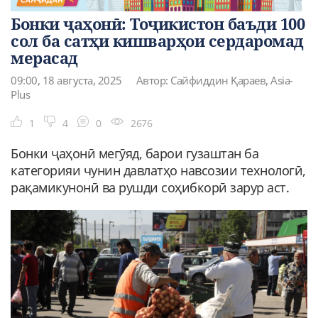
Бонки ҷаҳонӣ: Тоҷикистон баъди 100
сол ба сатҳи кишварҳои сердаромад
мерасад
09:00, 18 августа, 2025
Автор: Сайфиддин Қараев, Asia-
Plus
1
4
0
2676
Бонки ҷаҳонӣ мегӯяд, барои гузаштан ба
категорияи чунин давлатҳо навсозии технологӣ,
рақамикунонӣ ва рушди соҳибкорӣ зарур аст.