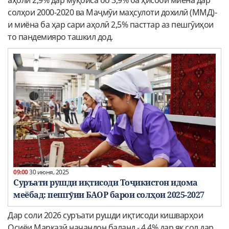
солҳои 2000-2020 ва Маҷмӯи маҳсулоти дохилӣ (ММД)-
и миёна ба ҳар сари аҳолӣ 2,5% пасттар аз пешгӯиҳои
то пандемияро ташкил дод.
09:00
30 июня, 2025
Суръати рушди иқтисоди Тоҷикистон идома
меёбад: пешгӯии БАОР барои солҳои 2025-2027
Дар соли 2026 суръати рушди иқтисоди кишварҳои
Осиёи Марказӣ начандон баланд - 4,4% дар як сол дар