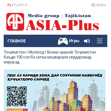
Ру
/
Тҷ
/
En
/
Войти
Игры
ГЛАВНОЕ
Toggle
naviga
Тоҷикистон / Иқтисод / Бонки ҷаҳонӣ: Тоҷикистон
баъди 100 сол ба сатҳи кишварҳои сердаромад
мерасад