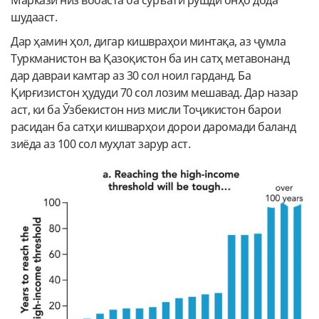
шудааст.
Дар ҳамин ҳол, дигар кишвраҳои минтақа, аз ҷумла
Туркманистон ва Қазоқистон ба ин сатҳ метавонанд
дар давраи камтар аз 30 сол ноил гарданд. Ба
Қирғизистон ҳудуди 70 сол лозим мешавад. Дар назар
аст, ки ба Ӯзбекистон низ мисли Тоҷикистон барои
расидан ба сатҳи кишварҳои дорои даромади баланд
зиёда аз 100 сол муҳлат зарур аст.