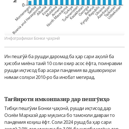
Инфографикаи Бонки ҷаҳонӣ
Ин пешгӯӣ ба рушди даромад ба ҳар сари аҳолӣ ба
ҳисоби миёна таий 10 соли охир асос ёфта, поинравии
рушди иқтисод бар асари пандемия ва душвориҳои
нимаи солҳои 2010-ро ба инобат мегирад.
Тағйироти имконпазир дар пешгӯиҳо
Тибқи пешгӯии Бонки ҷаҳонӣ, рушди иқтисод дар
Осиёи Марказӣ дар муқоиса бо тамоюли давраи то
пандемия коҳиш ёфт. Соли 2024 рушд ба ҳар сари
аҳолӣ 2,9% дар муқоиса бо 3,9% ба ҳисоби миёна дар