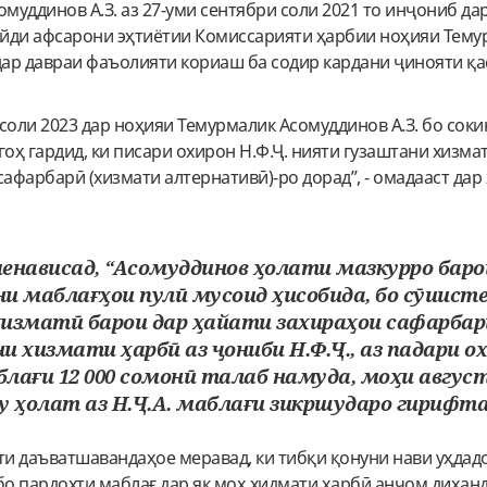
омуддинов А.З. аз 27-уми сентябри соли 2021 то инҷониб да
йди афсарони эҳтиётии Комиссарияти ҳарбии ноҳияи Тему
дар давраи фаъолияти кориаш ба содир кардани ҷинояти қа
соли 2023 дар ноҳияи Темурмалик Асомуддинов А.З. бо соки
огоҳ гардид, ки писари охирон Н.Ф.Ҷ. нияти гузаштани хизма
сафарбарӣ (хизмати алтернативӣ)-ро дорад”, - омадааст дар
енависад, “Асомуддинов ҳолати мазкурро баро
и маблағҳои пулӣ мусоид ҳисобида, бо сӯиист
изматӣ барои дар ҳайати захираҳои сафарбар
 хизмати ҳарбӣ аз ҷониби Н.Ф.Ҷ., аз падари о
блағи 12 000 сомонӣ талаб намуда, моҳи авгус
ду ҳолат аз Н.Ҷ.А. маблағи зикршударо гирифт
ти даъватшавандаҳое меравад, ки тибқи қонуни нави уҳда
бо пардохти маблағ дар як моҳ хидмати ҳарбӣ анҷом диҳанд