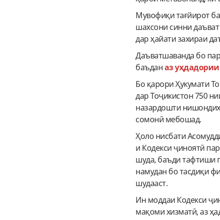
Мувофиқи тағйирот ба 
шахсони синни даъват 
дар ҳайати захираи да
Даъватшаванда бо пар
баъдан
аз уҳдадории
Бо қарори Ҳукумати То
дар Тоҷикистон 750 н
назардошти нишондиҳа
сомонӣ мебошад.
Ҳоло нисбати Асомудди
и Кодекси ҷиноятӣ пар
шуда, баъди тафтиши 
намудан бо тасдиқи фи
шудааст.
Ин моддаи Кодекси ҷи
мақоми хизматӣ, аз ҳа