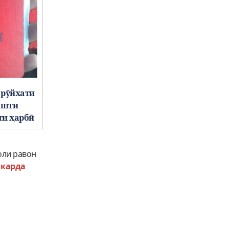
 рӯйхати
ошти
ти ҳарбӣ
оли равон
 карда