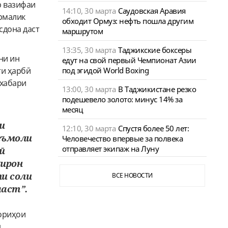
р вазифаи
14:10, 30 марта
Саудовская Аравия
рмалик
обходит Ормуз: нефть пошла другим
сдона даст
маршрутом
13:35, 30 марта
Таджикские боксеры
ни ин
едут на свой первый Чемпионат Азии
под эгидой World Boxing
ти ҳарбӣ
 хабари
13:00, 30 марта
В Таджикистане резко
подешевело золото: минус 14% за
месяц
и
12:10, 30 марта
Спустя более 50 лет:
еъмоли
Человечество впервые за полвека
отправляет экипаж на Луну
ӣ
хирон
ти соли
ВСЕ НОВОСТИ
ааст”.
дориҳои
.