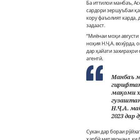
Ба иттилои манбаъ, Ас
сардори зершуъбаи қа
кору фаъолият карда, 
задааст.
“Миёнаи моҳи августи 
ноҳия Н.Ҷ.А. вохӯрда, 
дар ҳайати захираҳои 
агентӣ.
Манбаъ м
гирифтан
мақоми х
гузаштани
Н.Ҷ.А. ма
2023 дар 
Сухан дар бораи рӯйха
ҳарбӣ метавонанд, ки 