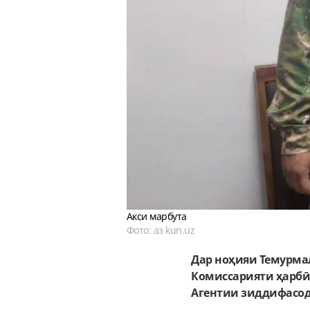
Акси марбута
Фото: аз kun.uz
Дар ноҳияи Темурма
Комиссарияти ҳарбӣ 
Агентии зиддифасо