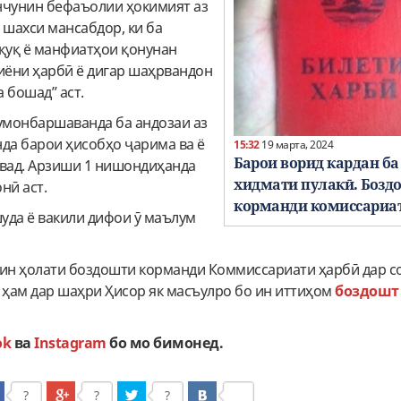
нчунин бефаъолии ҳокимият аз
 шахси мансабдор, ки ба
уқуқ ё манфиатҳои қонунан
ёни ҳарбӣ ё дигар шаҳрвандон
 бошад” аст.
гумонбаршаванда ба андозаи аз
нда барои ҳисобҳо ҷарима ва ё
15:32
19 марта, 2024
Барои ворид кардан ба
авад. Арзиши 1 нишондиҳанда
хидмати пулакӣ. Бозд
нӣ аст.
корманди комиссариа
уда ё вакили дифои ӯ маълум
стин ҳолати боздошти корманди Коммиссариати ҳарбӣ дар с
 ҳам дар шаҳри Ҳисор як масъулро бо ин иттиҳом
боздошт
ok
ва
Instagram
бо мо бимонед.
?
?
?