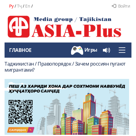
Ру
/
Тҷ
/
En
/
Войти
Игры
ГЛАВНОЕ
Toggle
naviga
Таджикистан / Правопорядок / Зачем россиян пугают
мигрантами?