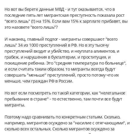
Но вот вы берете данные МВД - и тут оказывается, что в 
последние пять лет мигрантская преступность показала рост 
"всего лишь" (!!) на 15%. Если вам 15% к зарплате прибавят, вы 
это назовете "всего лишь"?
И наконец, главный подлог - мигранты совершают "всего 
лишь" 34 из 1000 преступлений в РФ. Но в эту тысячу 
преступлений входит и убийство, и неуплата алиментов, и 
грабеж, и нарушения в бухгалтерии, и проституция, и 
похищение ребенка. Это "средняя температура по больнице", 
и если считать таким образом, то мигранты всегда будут 
совершать "меньше" преступлений, просто потому что их 
меньше, чем граждан РФ в России.
Но вот если посмотреть по такой категории, как "нелегальное 
пребывание в стране" - то естественно, там почти все будут 
мигранты.
Поэтому надо сравнивать по конкретным статьям. Сколько, 
например, мигрантов осуждено за "насилие с отягчающими", и 
сколько всех остальных. Сколько мигрантов осуждено за 