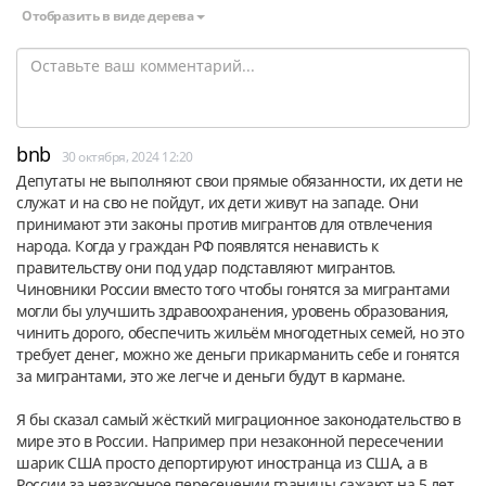
Отобразить в виде дерева
bnb
30 октября, 2024 12:20
Депутаты не выполняют свои прямые обязанности, их дети не 
служат и на сво не пойдут, их дети живут на западе. Они 
принимают эти законы против мигрантов для отвлечения 
народа. Когда у граждан РФ появлятся ненависть к 
правительству они под удар подставляют мигрантов. 
Чиновники России вместо того чтобы гонятся за мигрантами 
могли бы улучшить здравоохранения, уровень образования, 
чинить дорого, обеспечить жильём многодетных семей, но это 
требует денег, можно же деньги прикарманить себе и гонятся 
за мигрантами, это же легче и деньги будут в кармане.
Я бы сказал самый жёсткий миграционное законодательство в 
мире это в России. Например при незаконной пересечении 
шарик США просто депортируют иностранца из США, а в 
России за незаконное пересечении границы сажают на 5 лет. 