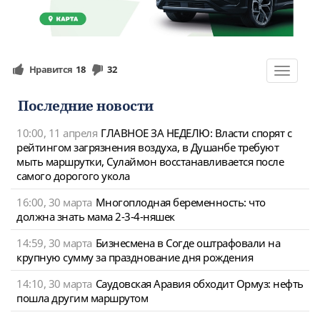
Нравится
18
32
Toggle
navigat
Последние новости
10:00, 11 апреля
ГЛАВНОЕ ЗА НЕДЕЛЮ: Власти спорят с
рейтингом загрязнения воздуха, в Душанбе требуют
мыть маршрутки, Сулаймон восстанавливается после
самого дорогого укола
16:00, 30 марта
Многоплодная беременность: что
должна знать мама 2-3-4-няшек
14:59, 30 марта
Бизнесмена в Согде оштрафовали на
крупную сумму за празднование дня рождения
14:10, 30 марта
Саудовская Аравия обходит Ормуз: нефть
пошла другим маршрутом