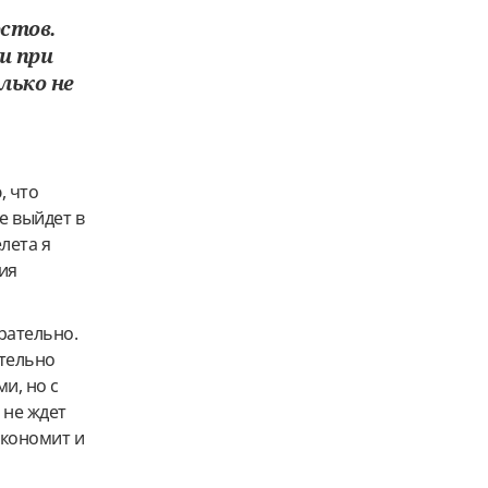
стов.
ни при
лько не
, что
е выйдет в
лета я
ния
рательно.
ительно
и, но с
 не ждет
экономит и