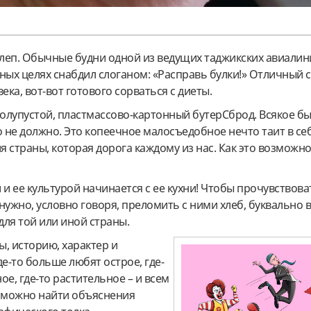
клеп. Обычные будни одной из ведущих таджикских авиалин
ных целях снабдил слоганом: «Расправь булки!» Отличный 
ека, вот-вот готового сорваться с диеты.
полупустой, пластмассово-картонный бутерСброд. Всякое бы
о не должно. Это копеечное малосъедобное нечто таит в се
 страны, которая дорога каждому из нас. Как это возможно
 и ее культурой начинается с ее кухни! Чтобы прочувствова
нужно, условно говоря, преломить с ними хлеб, буквально в
для той или иной страны.
ы, историю, характер и
де-то больше любят острое, где-
ное, где-то растительное – и всем
 можно найти объяснения