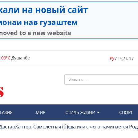
.09°C
Душанбе
Ру
/
Тҷ
/
En
/
 АЗИЯ
МИР
СТИЛЬ ЖИЗНИ
СПОРТ
 ДастарХантер: Самолетная (б)еда или с чего начинается Ро