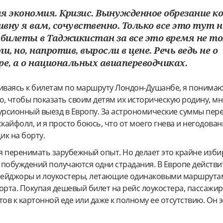
я экономия. Кризис. Вынужденное обрезание ко
 кивну я вам, сочувственно. Только все это тут 
абилеты в Таджикистан за все это время не то
и, но, напротив, выросли в цене. Речь ведь не о
е, а о национальных авиапереводчиках.
ваясь к билетам по маршруту Лондон-Душанбе, я понимаю
, чтобы показать своим детям их историческую родину, мн
урсионный выезд в Европу. За астрономические суммы пере
скайфолл, и я просто боюсь, что от моего гнева и негодова
ик на борту.
я перенимать зарубежный опыт. Но делает это крайне изби
х побуждений получаются одни страдания. В Европе действ
ейджоры и лоукостеры, летающие одинаковыми маршрутам
рта. Покупая дешевый билет на рейс лоукостера, пассажир
тов к картонной еде или даже к полному ее отсутствию. Он 