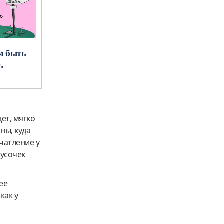
м быть
ь
ет, мягко
ны, куда
ечатление у
кусочек
ее
как у
.