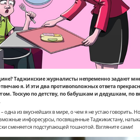
одине? Таджикские журналисты непременно задают мне
– отвечаю я. И эти два противоположных ответа прекрас
гом. Тоскую по детству, по бабушкам и дедушкам, по в
…
– одна из вкуснейших в мире, о чем я не устаю говорить. Но 
зможные инфоресурсы, посвященные Таджикистану, натык
оски сменяется подступающей тошнотой. Взгляните сами!