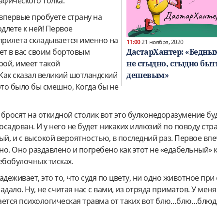
афического толка.
 впервые пробуете страну на
одлете к ней! Первое
прилета складывается именно на
11:00
21 ноября, 2020
ДастарХантер: «Бедны
ет в вас своим бортовым
не стыдно, стыдно быт
рой, имеет такой
дешевым»
Как сказал великий шотландский
это было бы смешно, Когда бы не
бросят на откидной столик вот это булконедоразумение буд
осадован. И у него не будет никаких иллюзий по поводу стра
вый, и с высокой вероятностью, в последний раз. Первое вп
о. Оно раздавлено и погребено как этот не «едабельный» 
ебобулочных тисках.
деживает, это то, что судя по цвету, ни одно животное при 
дало. Ну, не считая нас с вами, из отряда приматов. У меня 
ается психологическая травма от таких вот блю…блю…блюд