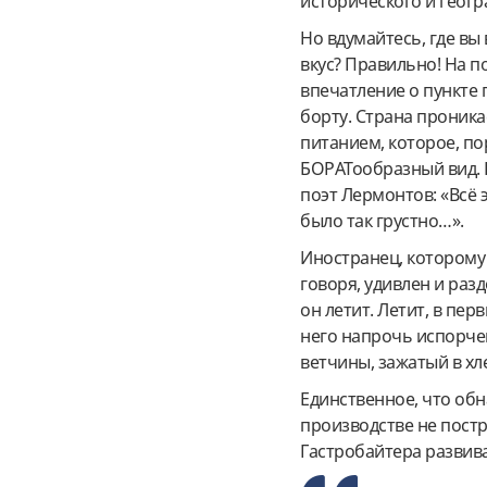
исторического и геогр
Но вдумайтесь, где вы
вкус? Правильно! На п
впечатление о пункте 
борту. Страна проника
питанием, которое, по
БОРАТообразный вид. 
поэт Лермонтов: «Всё 
было так грустно…».
Иностранец, которому 
говоря, удивлен и разд
он летит. Летит, в пер
него напрочь испорчен
ветчины, зажатый в хл
Единственное, что обна
производстве не постра
Гастробайтера развив