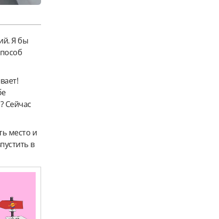
ий. Я бы
способ
вает!
бе
? Сейчас
ть место и
пустить в