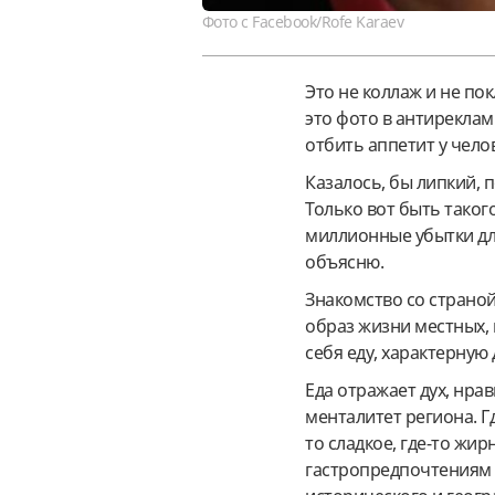
Фото с Facebook/Rofe Karaev
Это не коллаж и не по
это фото в антиреклам
отбить аппетит у челов
Казалось, бы липкий, 
Только вот быть таког
миллионные убытки для
объясню.
Знакомство со страной
образ жизни местных, 
себя еду, характерную 
Еда отражает дух, нрав
менталитет региона. Г
то сладкое, где-то жир
гастропредпочтениям