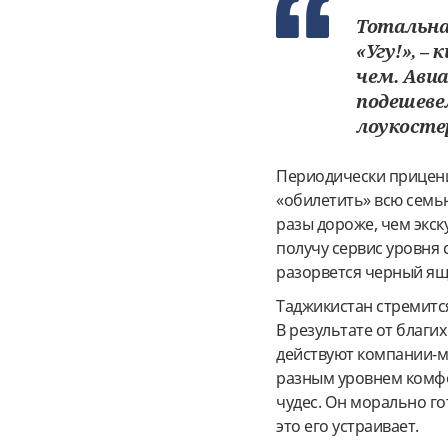
Тотальна
«Угу!», –
чем. Ави
подешевел
лоукостер
Периодически прицени
«обилетить» всю семью
разы дороже, чем экск
получу сервис уровня 
разорвется черный ящ
Таджикистан стремитс
В результате от благи
действуют компании-м
разным уровнем комфо
чудес. Он морально го
это его устраивает.