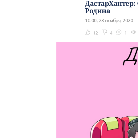
ДастарХантер: 
Родина
10:00, 28 ноября, 2020
12
4
1