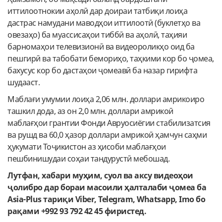
иттилоотнокии аҳолӣ дар доираи татбиқи лоиҳа
дастрас намудани маводҳои иттилоотӣ (буклетҳо ва
овезаҳо) ба муассисаҳои тиббӣ ва аҳолӣ, таҳияи
барномаҳои телевизионӣ ва видеороликҳо оид ба
пешгирӣ ва табобати бемориҳо, таҳкими кор бо ҷомеа,
бахусус кор бо дастаҳои ҷомеавӣ ба назар гирифта
шудааст.
Маблағи умумии лоиҳа 2,06 млн. доллари амрикоиро
ташкил дода, аз он 2,0 млн. доллари амрикоӣ
маблағҳои грантии Фонди Авруосиёгии стабилизатсия
ва рушд ва 60,0 ҳазор доллари амрикоӣ ҳамчун саҳми
ҳукумати Тоҷикистон аз ҳисоби маблағҳои
пешбинишудаи соҳаи тандурустӣ мебошад.
Лутфан, хабари муҳим, суол ва аксу видеоҳои
ҷолибро дар бораи масоили ҳалталаби ҷомеа ба
Asia-Plus тариқи Viber, Telegram, Whatsapp, Imo бо
рақами +992 93 792 42 45 фиристед.