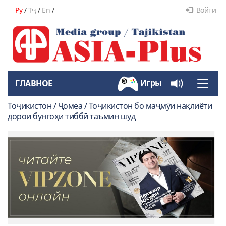
Ру
/
Тҷ
/
En
/
Войти
Игры
ГЛАВНОЕ
Toggle
naviga
Тоҷикистон / Ҷомеа / Тоҷикистон бо маҷмӯи нақлиёти
дорои бунгоҳи тиббӣ таъмин шуд