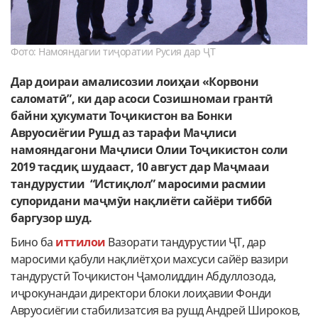
Фото: Намояндагии тиҷоратии Русия дар ҶТ
Дар доираи амалисозии лоиҳаи «Корвони
саломатӣ”, ки дар асоси Созишномаи грантӣ
байни ҳукумати Тоҷикистон ва Бонки
Авруосиёгии Рушд аз тарафи Маҷлиси
намояндагони Маҷлиси Олии Тоҷикистон соли
2019 тасдиқ шудааст, 10 август дар Маҷмааи
тандурустии “Истиқлол” маросими расмии
супоридани маҷмӯи нақлиёти сайёри тиббӣ
баргузор шуд.
Бино ба
иттилои
Вазорати тандурустии ҶТ, дар
маросими қабули нақлиётҳои махсуси сайёр вазири
тандурустӣ Тоҷикистон Ҷамолиддин Абдуллозода,
иҷрокунандаи директори блоки лоиҳавии Фонди
Авруосиёгии стабилизатсия ва рушд Андрей Широков,