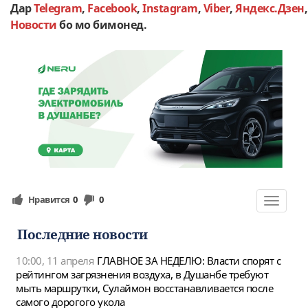
Дар
Telegram
,
Facebook
,
Instagram
,
Viber
,
Яндекс.Дзен
Новости
бо мо бимонед.
Нравится
0
0
Toggle
navigat
Последние новости
10:00, 11 апреля
ГЛАВНОЕ ЗА НЕДЕЛЮ: Власти спорят с
рейтингом загрязнения воздуха, в Душанбе требуют
мыть маршрутки, Сулаймон восстанавливается после
самого дорогого укола