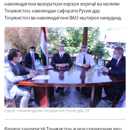
намояндагони вазоратҳои корҳои хориҷӣ ва молияи
Тоҷикистон, намояндаи сафорати Русия дар
Тоҷикистон ва намояндагони ВАО иштирок намуданд.
Сурат: Намояндагии тиҷоратии Русия дар ҶТ
Вазири тандурустӣ Тоҷикистон аснои суханронии хеш