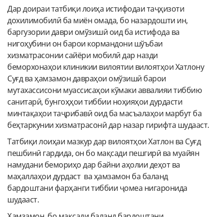
Дар доираи татбиқи лоиҳа истифодаи таҷҳизоти
дохилимобилӣ ба миён омада, бо назардошти ин,
баргузории даври омўзишӣ оид ба истифода ва
нигоҳубини он барои кормандони шўъбаи
хизматрасонии сайёри мобилӣ дар назди
беморхонаҳои клиникии вилоятии вилоятҳои Хатлону
Суғд ва ҳамзамон давраҳои омўзишӣ барои
мутахассисони муассисаҳои кўмаки аввалияи тиббию
санитарӣ, бунгоҳҳои тиббии ноҳияҳои дурдасти
минтақаҳои таҷрибавӣ оид ба масъалаҳои марбут ба
беҳтаркунии хизматрасонӣ дар назар гирифта шудааст.
Татбиқи лоиҳаи мазкур дар вилоятҳои Хатлон ва Суғд
пешбинӣ гардида, он бо мақсади пешгирӣ ва муайян
намудани бемориҳо дар байни аҳолии деҳот ва
маҳаллаҳои дурдаст ва ҳамзамон ба баланд
бардоштани фарҳанги тиббии ҷомеа нигаронида
шудааст.
Ҳамзамон, бо мақсади баланд бардоштани