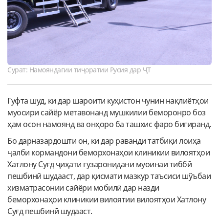
Сурат: Намояндагии тиҷоратии Русия дар ҶТ
Гуфта шуд, ки дар шароити куҳистон чунин нақлиётҳои
муосири сайёр метавонанд мушкилии беморонро боз
ҳам осон намоянд ва онҳоро ба ташхис фаро бигиранд.
Бо дарназардошти он, ки дар раванди татбиқи лоиҳа
ҷалби кормандони беморхонаҳои клиникии вилоятҳои
Хатлону Суғд ҷиҳати гузаронидани муоинаи тиббӣ
пешбинӣ шудааст, дар қисмати мазкур таъсиси шўъбаи
хизматрасонии сайёри мобилӣ дар назди
беморхонаҳои клиникии вилоятии вилоятҳои Хатлону
Суғд пешбинӣ шудааст.