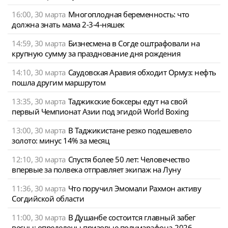
16:00, 30 марта
Многоплодная беременность: что
должна знать мама 2-3-4-няшек
14:59, 30 марта
Бизнесмена в Согде оштрафовали на
крупную сумму за празднование дня рождения
14:10, 30 марта
Саудовская Аравия обходит Ормуз: нефть
пошла другим маршрутом
13:35, 30 марта
Таджикские боксеры едут на свой
первый Чемпионат Азии под эгидой World Boxing
13:00, 30 марта
В Таджикистане резко подешевело
золото: минус 14% за месяц
12:10, 30 марта
Спустя более 50 лет: Человечество
впервые за полвека отправляет экипаж на Луну
11:36, 30 марта
Что поручил Эмомали Рахмон активу
Согдийской области
11:00, 30 марта
В Душанбе состоится главный забег
весны: определены призовые полумарафона-2026