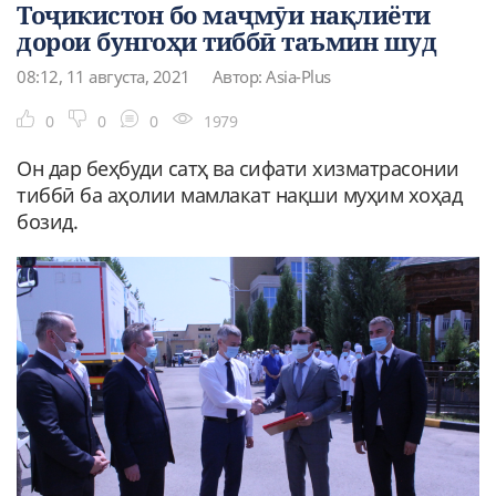
Тоҷикистон бо маҷмӯи нақлиёти
дорои бунгоҳи тиббӣ таъмин шуд
08:12, 11 августа, 2021
Автор: Asia-Plus
0
0
0
1979
Он дар беҳбуди сатҳ ва сифати хизматрасонии
тиббӣ ба аҳолии мамлакат нақши муҳим хоҳад
бозид.