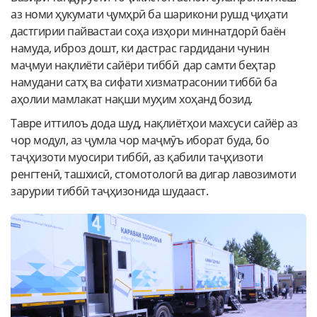
аз номи ҳукумати ҷумҳрӣ ба шарикони рушд ҷиҳати
дастгирии пайвастаи соҳа изҳори миннатдорӣ баён
намуда, иброз дошт, ки дастрас гардидани чунин
маҷмуи нақлиёти сайёри тиббӣ дар самти беҳтар
намудани сатҳ ва сифати хизматрасонии тиббӣ ба
аҳолии мамлакат нақши муҳим хоҳанд бозид.
Тавре иттилоъ дода шуд, нақлиётҳои махсуси сайёр аз
чор модул, аз ҷумла чор маҷмӯъ иборат буда, бо
таҷҳизоти муосири тиббӣ, аз қабили таҷҳизоти
ренгтенӣ, ташхисӣ, стомотологӣ ва дигар лавозимоти
зарурии тиббӣ таҷҳизонида шудааст.