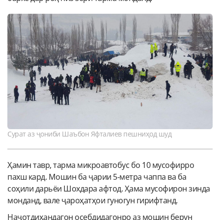
Сурат аз ҷониби Шаъбон Яфталиев пешниҳод шуд
Ҳамин тавр, тарма микроавтобус бо 10 мусофирро
пахш кард. Мошин ба ҷарии 5-метра чаппа ва ба
соҳили дарьёи Шохдара афтод. Ҳама мусофирон зинда
монданд, вале ҷароҳатҳои гуногун гирифтанд.
Наҷотдиҳандагон осебдидагонро аз мошин берун