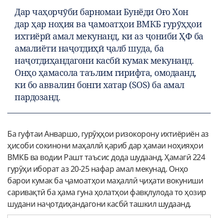
Дар чаҳорчӯби барномаи Бунёди Оғо Хон
дар ҳар ноҳия ва ҷамоатҳои ВМКБ гурӯҳҳои
ихтиёрӣ амал мекунанд, ки аз ҷониби ҲФ ба
амалиёти наҷотдиҳӣ ҷалб шуда, ба
наҷотдиҳандагони касбӣ кумак мекунанд.
Онҳо ҳамасола таълим гирифта, омодаанд,
ки бо аввалин бонги хатар (SOS) ба амал
пардозанд.
Ба гуфтаи Анваршо, гурӯҳҳои ризокорону ихтиёриён аз
ҳисоби сокинони маҳаллӣ қариб дар ҳамаи ноҳияҳои
ВМКБ ва водии Рашт таъсис дода шудаанд. Ҳамагӣ 224
гурӯҳи иборат аз 20-25 нафар амал мекунад. Онҳо
барои кумак ба ҷамоатҳои маҳаллӣ ҷиҳати вокуниши
саривақтӣ ба ҳама гуна ҳолатҳои фавқлулода то ҳозир
шудани наҷотдиҳандагони касбӣ ташкил шудаанд.