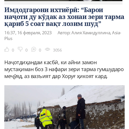
Имдодгарони ихтиёрӣ: “Барои
наҷоти ду кӯдак аз хонаи зери тарма
қариб 5 соат вақт лозим шуд”
16:37, 16 февраля, 2023
Автор: Алия Хамидуллина, Asia-
Plus
0
0
0
3056
Наҷотдиҳандаи касбӣ, ки айни замон
мустақиман боз 3 нафари зери тарма гумшударо
меҷӯяд, аз вазъият дар Хоруғ ҳикоят кард.