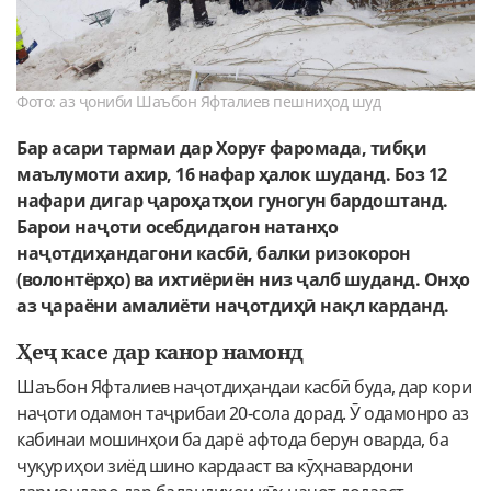
Фото: аз ҷониби Шаъбон Яфталиев пешниҳод шуд
Бар асари тармаи дар Хоруғ фаромада, тибқи
маълумоти ахир, 16 нафар ҳалок шуданд. Боз 12
нафари дигар ҷароҳатҳои гуногун бардоштанд.
Барои наҷоти осебдидагон натанҳо
наҷотдиҳандагони касбӣ, балки ризокорон
(волонтёрҳо) ва ихтиёриён низ ҷалб шуданд. Онҳо
аз ҷараёни амалиёти наҷотдиҳӣ нақл карданд.
Ҳеҷ касе дар канор намонд
Шаъбон Яфталиев наҷотдиҳандаи касбӣ буда, дар кори
наҷоти одамон таҷрибаи 20-сола дорад. Ӯ одамонро аз
кабинаи мошинҳои ба дарё афтода берун оварда, ба
чуқуриҳои зиёд шино кардааст ва кӯҳнавардони