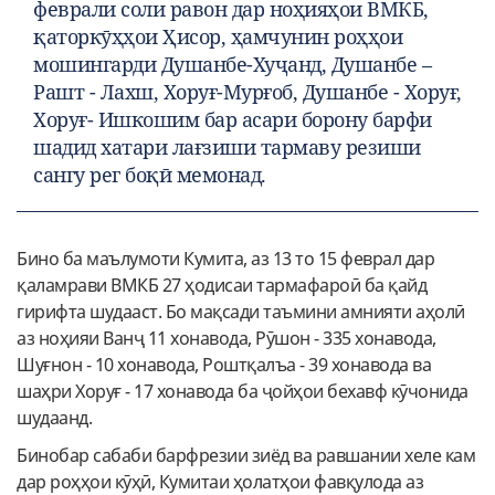
феврали соли равон дар ноҳияҳои ВМКБ,
қаторкӯҳҳои Ҳисор, ҳамчунин роҳҳои
мошингарди Душанбе-Хуҷанд, Душанбе –
Рашт - Лахш, Хоруғ-Мурғоб, Душанбе - Хоруғ,
Хоруғ- Ишкошим бар асари борону барфи
шадид хатари лағзиши тармаву резиши
сангу рег боқӣ мемонад.
Бино ба маълумоти Кумита, аз 13 то 15 феврал дар
қаламрави ВМКБ 27 ҳодисаи тармафароӣ ба қайд
гирифта шудааст. Бо мақсади таъмини амнияти аҳолӣ
аз ноҳияи Ванҷ 11 хонавода, Рӯшон - 335 хонавода,
Шуғнон - 10 хонавода, Роштқалъа - 39 хонавода ва
шаҳри Хоруғ - 17 хонавода ба ҷойҳои бехавф кӯчонида
шудаанд.
Бинобар сабаби барфрезии зиёд ва равшании хеле кам
дар роҳҳои кӯҳӣ, Кумитаи ҳолатҳои фавқулода аз