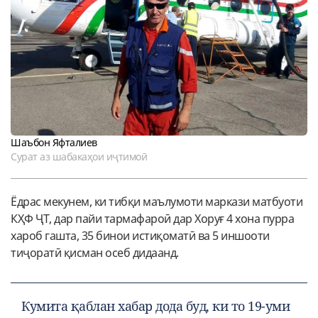
Шаъбон Яфталиев
Сурат аз шабакаҳои иҷтимоӣ
Ёдрас мекунем, ки тибқи маълумоти маркази матбуоти
КҲФ ҶТ, дар пайи тармафароӣ дар Хоруғ 4 хона пурра
хароб гашта, 35 бинои истиқоматӣ ва 5 иншооти
тиҷоратӣ қисман осеб дидаанд.
Кумита қаблан хабар дода буд, ки то 19-уми