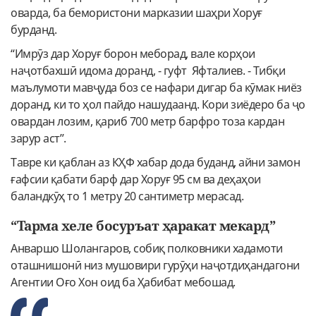
оварда, ба бемористони марказии шаҳри Хоруғ
бурданд.
“Имрӯз дар Хоруғ борон меборад, вале корҳои
наҷотбахшӣ идома доранд, - гуфт Яфталиев. - Тибқи
маълумоти мавҷуда боз се нафари дигар ба кӯмак ниёз
доранд, ки то ҳол пайдо нашудаанд. Кори зиёдеро ба ҷо
овардан лозим, қариб 700 метр барфро тоза кардан
зарур аст”.
Тавре ки қаблан аз КҲФ хабар дода буданд, айни замон
ғафсии қабати барф дар Хоруғ 95 см ва деҳаҳои
баландкӯҳ то 1 метру 20 сантиметр мерасад.
“Тарма хеле босуръат ҳаракат мекард”
Анваршо Шолангаров, собиқ полковники хадамоти
оташнишонӣ низ мушовири гурӯҳи наҷотдиҳандагони
Агентии Оғо Хон оид ба Ҳабибат мебошад.