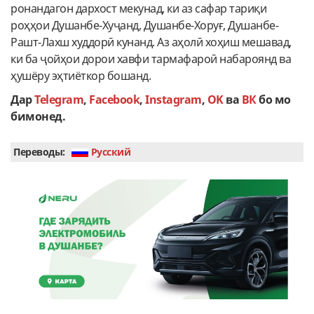
ронандагон дархост мекунад, ки аз сафар тариқи
роҳҳои Душанбе-Хуҷанд, Душанбе-Хоруғ, Душанбе-
Рашт-Лахш худдорӣ кунанд. Аз аҳолӣ хоҳиш мешавад,
ки ба ҷойҳои дорои хавфи тармафароӣ набароянд ва
ҳушёру эҳтиёткор бошанд.
Дар
Telegram
,
Facebook
,
Instagram
,
OK
ва
ВК
бо мо
бимонед.
Переводы:
Руcский