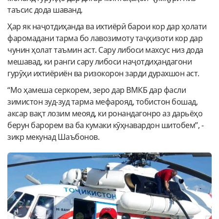
таъсис дода шаванд.
Ҳар як наҷотдиҳанда ва ихтиёрӣ барои кор дар ҳолати
фаромадани тарма бо лавозимоту таҷҳизоти кор дар
чунин ҳолат таъмин аст. Сару либоси махсус низ дода
мешавад, ки ранги сару либоси наҷотдиҳандагони
гурӯҳи ихтиёриён ва ризокорон зарди дурахшон аст.
“Мо ҳамеша серкорем, зеро дар ВМКБ дар фасли
зимистон зуд-зуд тарма мефарояд, тобистон бошад,
аксар вақт лозим меояд, ки ронандагонро аз дарьёҳо
берун барорем ва ба кумаки кӯҳнавардон шитобем”, -
зикр мекунад Шаъбонов.