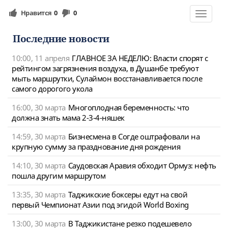
Нравится
0
0
Toggle
navigat
Последние новости
10:00, 11 апреля
ГЛАВНОЕ ЗА НЕДЕЛЮ: Власти спорят с
рейтингом загрязнения воздуха, в Душанбе требуют
мыть маршрутки, Сулаймон восстанавливается после
самого дорогого укола
16:00, 30 марта
Многоплодная беременность: что
должна знать мама 2-3-4-няшек
14:59, 30 марта
Бизнесмена в Согде оштрафовали на
крупную сумму за празднование дня рождения
14:10, 30 марта
Саудовская Аравия обходит Ормуз: нефть
пошла другим маршрутом
13:35, 30 марта
Таджикские боксеры едут на свой
первый Чемпионат Азии под эгидой World Boxing
13:00, 30 марта
В Таджикистане резко подешевело