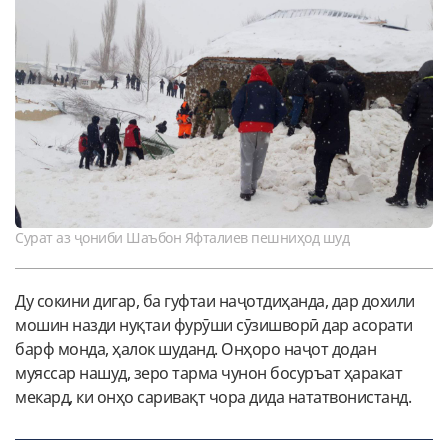
Сурат аз ҷониби Шаъбон Яфталиев пешниҳод шуд
Ду сокини дигар, ба гуфтаи наҷотдиҳанда, дар дохили
мошин назди нуқтаи фурӯши сӯзишворӣ дар асорати
барф монда, ҳалок шуданд. Онҳоро наҷот додан
муяссар нашуд, зеро тарма чунон босуръат ҳаракат
мекард, ки онҳо саривақт чора дида нататвонистанд.