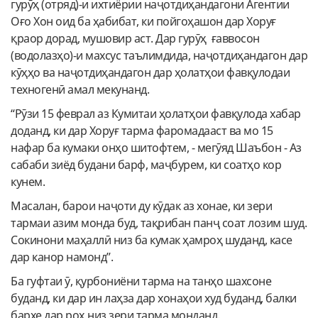
гурӯҳ (отряд)-и ихтиёрии наҷотдиҳандагони Агентии
Оғо Хон оид ба ҳабибат, ки пойгоҳашон дар Хоруғ
қраор дорад, мушовир аст. Дар гурӯҳ ғаввосон
(водолазҳо)-и махсус таълимдида, наҷотдиҳандагон дар
кӯҳҳо ва наҷотдиҳандагон дар ҳолатҳои фавқулодаи
техногенӣ амал мекунанд.
“Рӯзи 15 феврал аз Кумитаи ҳолатҳои фавқулода хабар
доданд, ки дар Хоруғ тарма фаромадааст ва мо 15
нафар ба кумаки онҳо шитофтем, - мегӯяд Шаъбон - Аз
сабаби зиёд будани барф, маҷбурем, ки соатҳо кор
кунем.
Масалан, барои наҷоти ду кӯдак аз хонае, ки зери
тармаи азим монда буд, тақрибан панҷ соат лозим шуд.
Сокинони маҳаллӣ низ ба кумак ҳамроҳ шуданд, касе
дар канор намонд”.
Ба гуфтаи ӯ, қурбониёни тарма на танҳо шахсоне
буданд, ки дар ин лаҳза дар хонаҳои худ буданд, балки
бархе дар роҳ низ зери тарма монданд.