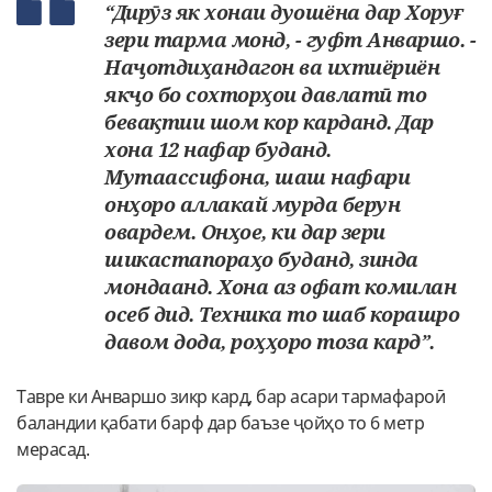
“Дирӯз як хонаи дуошёна дар Хоруғ
зери тарма монд, - гуфт Анваршо. -
Наҷотдиҳандагон ва ихтиёриён
якҷо бо сохторҳои давлатӣ то
бевақтии шом кор карданд. Дар
хона 12 нафар буданд.
Мутаассифона, шаш нафари
онҳоро аллакай мурда берун
овардем. Онҳое, ки дар зери
шикастапораҳо буданд, зинда
мондаанд. Хона аз офат комилан
осеб дид. Техника то шаб корашро
давом дода, роҳҳоро тоза кард”.
Тавре ки Анваршо зикр кард, бар асари тармафароӣ
баландии қабати барф дар баъзе ҷойҳо то 6 метр
мерасад.