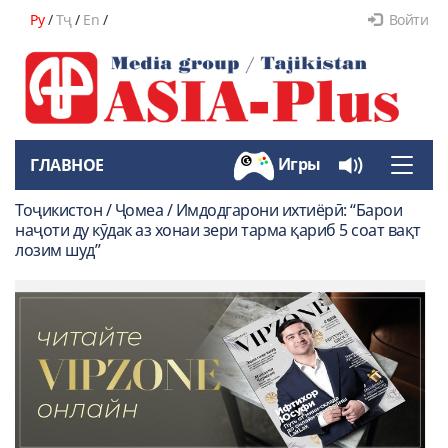
Ру
/
Тҷ
/
En
/
Войти
Игры
ГЛАВНОЕ
Toggle
naviga
Тоҷикистон / Ҷомеа / Имдодгарони ихтиёрӣ: “Барои
наҷоти ду кӯдак аз хонаи зери тарма қариб 5 соат вақт
лозим шуд”