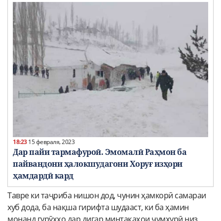
18:23
15 февраля, 2023
Дар пайи тармафуроӣ. Эмомалӣ Раҳмон ба
пайвандони ҳалокшудагони Хоруғ изҳори
ҳамдардӣ кард
Тавре ки таҷриба нишон дод, чунин ҳамкорӣ самараи
хуб дода, ба нақша гирифта шудааст, ки ба ҳамин
монанд гурӯҳҳо дар дигар минтақаҳои ҷумҳурӣ низ