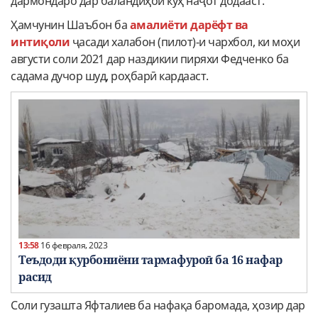
дармондаро дар баландиҳои кӯҳ наҷот додааст.
Ҳамчунин Шаъбон ба
амалиёти дарёфт ва
интиқоли
ҷасади халабон (пилот)-и чархбол, ки моҳи
августи соли 2021 дар наздикии пиряхи Федченко ба
садама дучор шуд, роҳбарӣ кардааст.
13:58
16 февраля, 2023
Теъдоди қурбониёни тармафуроӣ ба 16 нафар
расид
Соли гузашта Яфталиев ба нафақа баромада, ҳозир дар