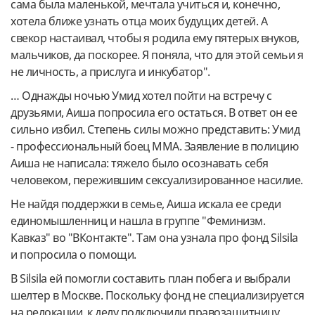
сама была маленькой, мечтала учиться и, конечно,
хотела ближе узнать отца моих будущих детей. А
свекор настаивал, чтобы я родила ему пятерых внуков,
мальчиков, да поскорее. Я поняла, что для этой семьи я
не личность, а прислуга и инкубатор".
… Однажды ночью Умид хотел пойти на встречу с
друзьями, Аиша попросила его остаться. В ответ он ее
сильно избил. Степень силы можно представить: Умид
- профессиональный боец ММА. Заявление в полицию
Аиша не написала: тяжело было осознавать себя
человеком, пережившим сексуализированное насилие.
Не найдя поддержки в семье, Аиша искала ее среди
единомышленниц и нашла в группе "Феминизм.
Кавказ" во "ВКонтакте". Там она узнала про фонд Silsila
и попросила о помощи.
В Silsila ей помогли составить план побега и выбрали
шелтер в Москве. Поскольку фонд не специализируется
на релокации, к делу подключили правозащитницу