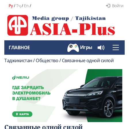
Ру
/
Тҷ
/
En
/
Войти
Игры
ГЛАВНОЕ
Toggle
naviga
Таджикистан / Общество / Связанные одной силой
Связанные одной силой