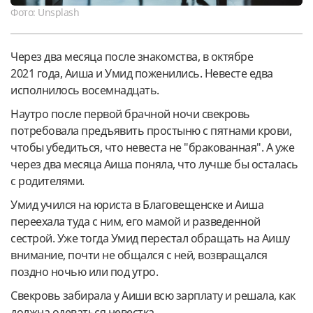
Фото: Unsplash
Через два месяца после знакомства, в октябре
2021 года, Аиша и Умид поженились. Невесте едва
исполнилось восемнадцать.
Наутро после первой брачной ночи свекровь
потребовала предъявить простыню с пятнами крови,
чтобы убедиться, что невеста не "бракованная". А уже
через два месяца Аиша поняла, что лучше бы осталась
с родителями.
Умид учился на юриста в Благовещенске и Аиша
переехала туда с ним, его мамой и разведенной
сестрой. Уже тогда Умид перестал обращать на Аишу
внимание, почти не общался с ней, возвращался
поздно ночью или под утро.
Свекровь забирала у Аиши всю зарплату и решала, как
должна одеваться невестка.