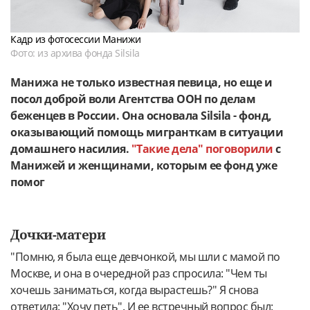
Кадр из фотосессии Манижи
Фото: из архива фонда Silsila
Манижа не только известная певица, но еще и
посол доброй воли Агентства ООН по делам
беженцев в России. Она основала Silsila - фонд,
оказывающий помощь мигранткам в ситуации
домашнего насилия.
"Такие дела" поговорили
с
Манижей и женщинами, которым ее фонд уже
помог
Дочки-матери
"Помню, я была еще девчонкой, мы шли с мамой по
Москве, и она в очередной раз спросила: "Чем ты
хочешь заниматься, когда вырастешь?" Я снова
ответила: "Хочу петь". И ее встречный вопрос был: