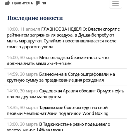
Нравится
6
10
Toggle
navigat
Последние новости
10:00, 11 апреля
ГЛАВНОЕ ЗА НЕДЕЛЮ: Власти спорят с
рейтингом загрязнения воздуха, в Душанбе требуют
мыть маршрутки, Сулаймон восстанавливается после
самого дорогого укола
16:00, 30 марта
Многоплодная беременность: что
должна знать мама 2-3-4-няшек
14:59, 30 марта
Бизнесмена в Согде оштрафовали на
крупную сумму за празднование дня рождения
14:10, 30 марта
Саудовская Аравия обходит Ормуз: нефть
пошла другим маршрутом
13:35, 30 марта
Таджикские боксеры едут на свой
первый Чемпионат Азии под эгидой World Boxing
13:00, 30 марта
В Таджикистане резко подешевело
золото: минус 14% за месяц