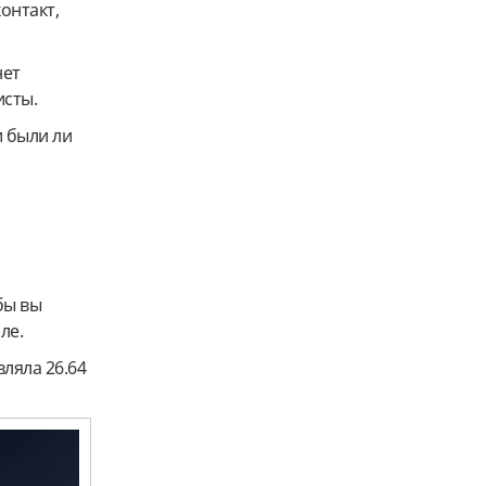
контакт,
нет
исты.
и были ли
бы вы
ле.
ляла 26.64