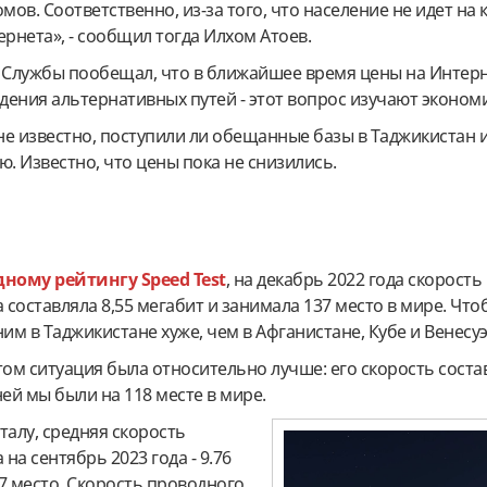
мов. Соответственно, из-за того, что население не идет на 
ернета», - сообщил тогда Илхом Атоев.
ы Службы пообещал, что в ближайшее время цены на Интер
едения альтернативных путей - этот вопрос изучают эконом
е известно, поступили ли обещанные базы в Таджикистан 
ю. Известно, что цены пока не снизились.
ному рейтингу Speed Test
, на декабрь 2022 года скорость
составляла 8,55 мегабит и занимала 137 место в мире. Что
ним в Таджикистане хуже, чем в Афганистане, Кубе и Венесуэ
м ситуация была относительно лучше: его скорость состав
 ней мы были на 118 месте в мире.
талу, средняя скорость
на сентябрь 2023 года - 9.76
7 место. Скорость проводного