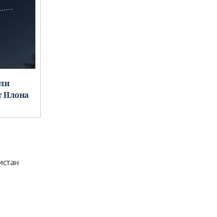
или
т Илона
истан