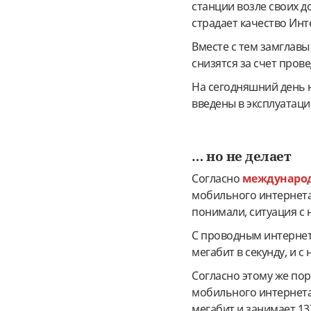
станции возле своих до
страдает качество Инт
Вместе с тем замглав
снизятся за счет пров
На сегодняшний день н
введены в эксплуатаци
… но не делает
Согласно
международ
мобильного интернета 
понимали, ситуация с 
С проводным интернето
мегабит в секунду, и с
Согласно этому же пор
мобильного интернета 
мегабит и занимает 13