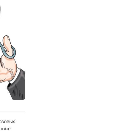
базовых
зовые