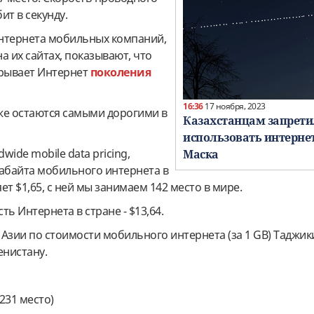
бит в секунду.
нтернета мобильных компаний,
а их сайтах, показывают, что
крывает Интернет
поколения
16:36
17 ноября, 2023
же остаются самыми дорогими в
Казахстанцам запрет
использовать интерне
ide mobile data pricing,
Маска
габайта мобильного интернета в
ет $1,65, с ней мы занимаем 142 место в мире.
ть Интернета в стране - $13,64.
Азии по стоимости мобильного интернета (за 1 GB) Таджик
енистану.
(231 место)