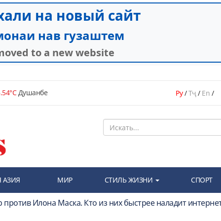
.54°C
Душанбе
Ру
/
Тҷ
/
En
/
 АЗИЯ
МИР
СТИЛЬ ЖИЗНИ
СПОРТ
р против Илона Маска. Кто из них быстрее наладит интернет