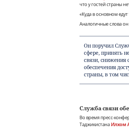
что у гостей страны н
«Куда в основном едут 
Аналогичные слова он
Он поручил Служб
сфере, принять н
связи, снижения 
обеспечения дост
страны, в том чи
Служба связи об
Во время пресс-конфер
Таджикистана
Илхом 