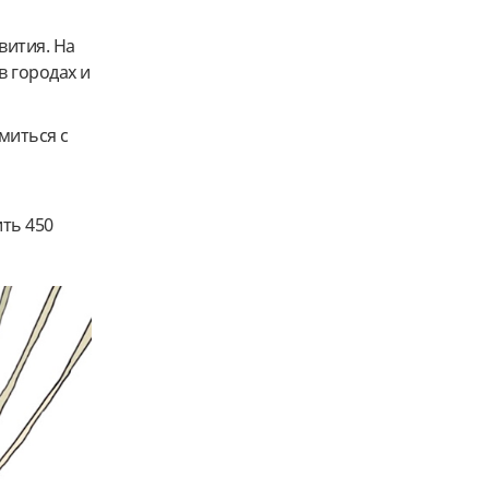
вития. На
в городах и
омиться с
ить 450