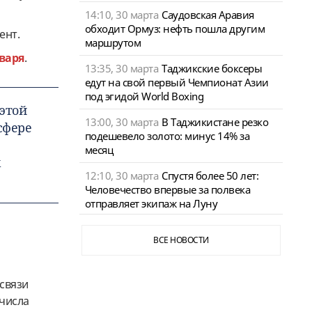
14:10, 30 марта
Саудовская Аравия
обходит Ормуз: нефть пошла другим
дент.
маршрутом
варя
.
13:35, 30 марта
Таджикские боксеры
едут на свой первый Чемпионат Азии
под эгидой World Boxing
этой
13:00, 30 марта
В Таджикистане резко
сфере
подешевело золото: минус 14% за
месяц
х
12:10, 30 марта
Спустя более 50 лет:
Человечество впервые за полвека
отправляет экипаж на Луну
ВСЕ НОВОСТИ
 связи
 числа