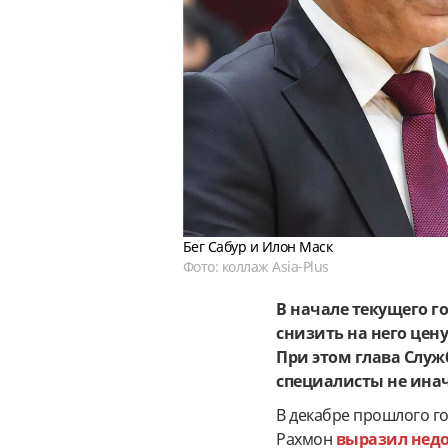
Бег Сабур и Илон Маск
Фото: коллаж Asia-Plus
В начале текущего г
снизить на него цену
При этом глава Служ
специалисты не инач
В декабре прошлого г
Рахмон
выразил нед