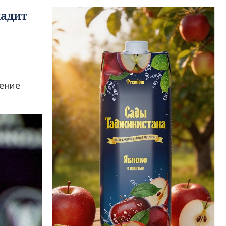
ладит
ление