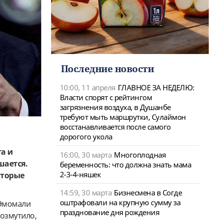
Последние новости
10:00, 11 апреля
ГЛАВНОЕ ЗА НЕДЕЛЮ:
Власти спорят с рейтингом
загрязнения воздуха, в Душанбе
требуют мыть маршрутки, Сулаймон
восстанавливается после самого
дорогого укола
та и
16:00, 30 марта
Многоплодная
шается.
беременность: что должна знать мама
2-3-4-няшек
оторые
14:59, 30 марта
Бизнесмена в Согде
оштрафовали на крупную сумму за
 Эмомали
празднование дня рождения
возмутило,