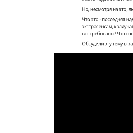
Но, несмотря на это, 
Что это - последняя н
экстрасенсам, колдуна
востребованы? Что го
Обсудили эту тему в ра