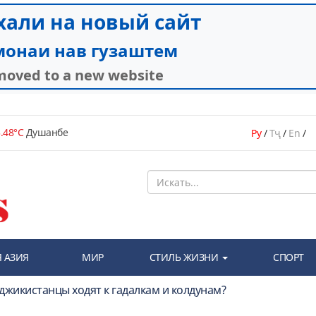
.48°C
Душанбе
Ру
/
Тҷ
/
En
/
 АЗИЯ
МИР
СТИЛЬ ЖИЗНИ
СПОРТ
джикистанцы ходят к гадалкам и колдунам?