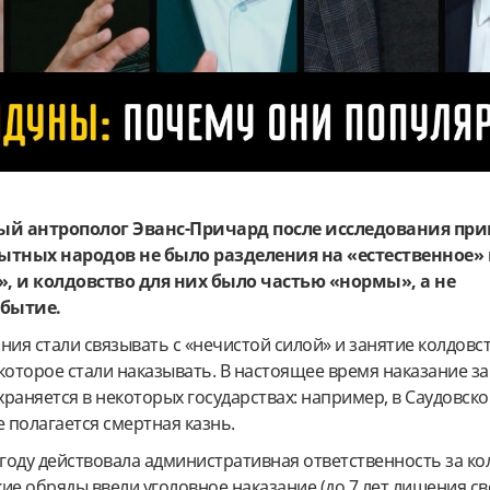
ый антрополог Эванс-Причард после исследования при
бытных народов не было разделения на «естественное»
», и колдовство для них было частью «нормы», а не
обытие.
ния стали связывать с «нечистой силой» и занятие колдовс
которое стали наказывать. В настоящее время наказание за
раняется в некоторых государствах: например, в Саудовск
е полагается смертная казнь.
 году действовала административная ответственность за кол
ские обряды ввели уголовное наказание (до 7 лет лишения св