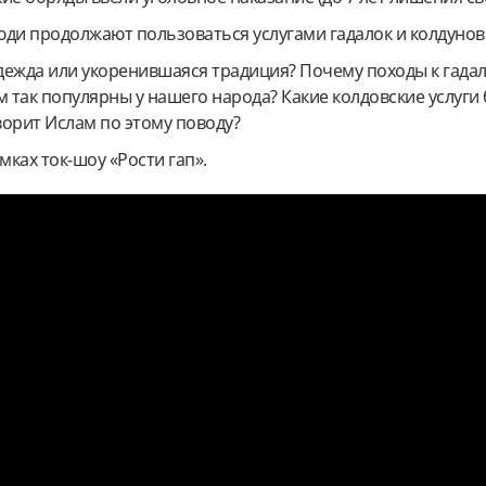
люди продолжают пользоваться услугами гадалок и колдунов
адежда или укоренившаяся традиция? Почему походы к гадал
м так популярны у нашего народа? Какие колдовские услуги
ворит Ислам по этому поводу?
мках ток-шоу «Рости гап».