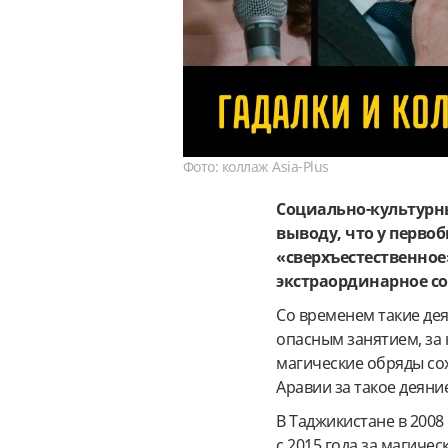
Фото: коллаж Asia-Plus
Социально-культурн
выводу, что у перво
«сверхъестественное
экстраординарное с
Со временем такие дея
опасным занятием, за 
магические обряды сох
Аравии за такое деяни
В Таджикистане в 2008
с 2015 года за магиче