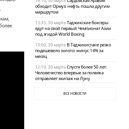
14:10, 30 марта
Саудовская Аравия
обходит Ормуз: нефть пошла другим
.
маршрутом
кам,
13:35, 30 марта
Таджикские боксеры
 более
едут на свой первый Чемпионат Азии
под эгидой World Boxing
13:00, 30 марта
В Таджикистане резко
подешевело золото: минус 14% за
месяц
12:10, 30 марта
Спустя более 50 лет:
Человечество впервые за полвека
отправляет экипаж на Луну
ВСЕ НОВОСТИ