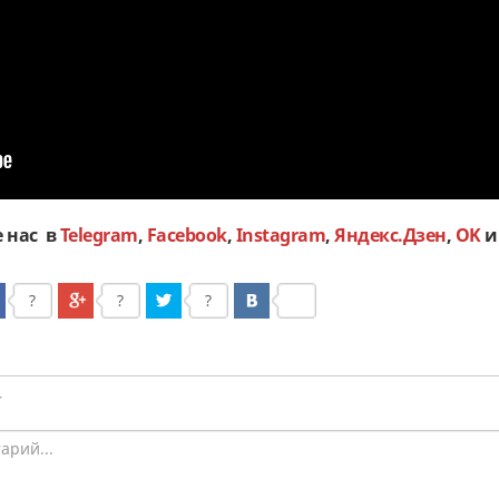
 нас в
Telegram
,
Facebook
,
Instagram
,
Яндекс.Дзен
,
OK
?
?
?