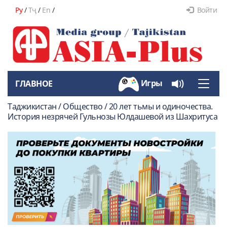
Ру
/
Тҷ
/
En
/
Войти
Игры
ГЛАВНОЕ
Toggle
naviga
Таджикистан / Общество / 20 лет тьмы и одиночества.
История незрячей Гульнозы Юлдашевой из Шахритуса