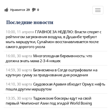
Нравится
29
0
Toggle
navigat
Последние новости
10:00, 11 апреля
ГЛАВНОЕ ЗА НЕДЕЛЮ: Власти спорят с
рейтингом загрязнения воздуха, в Душанбе требуют
мыть маршрутки, Сулаймон восстанавливается после
самого дорогого укола
16:00, 30 марта
Многоплодная беременность: что
должна знать мама 2-3-4-няшек
14:59, 30 марта
Бизнесмена в Согде оштрафовали на
крупную сумму за празднование дня рождения
14:10, 30 марта
Саудовская Аравия обходит Ормуз: нефть
пошла другим маршрутом
13:35, 30 марта
Таджикские боксеры едут на свой
первый Чемпионат Азии под эгидой World Boxing