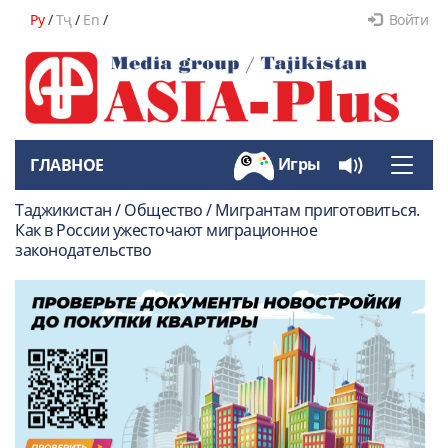
Ру
/
Тҷ
/
En
/
Войти
Игры
ГЛАВНОЕ
Toggle
naviga
Таджикистан / Общество / Мигрантам приготовиться.
Как в России ужесточают миграционное
законодательство