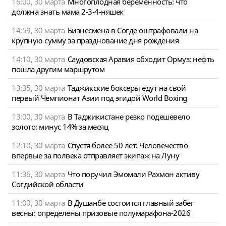
16:00, 30 марта
Многоплодная беременность: что
должна знать мама 2-3-4-няшек
14:59, 30 марта
Бизнесмена в Согде оштрафовали на
крупную сумму за празднование дня рождения
14:10, 30 марта
Саудовская Аравия обходит Ормуз: нефть
пошла другим маршрутом
13:35, 30 марта
Таджикские боксеры едут на свой
первый Чемпионат Азии под эгидой World Boxing
13:00, 30 марта
В Таджикистане резко подешевело
золото: минус 14% за месяц
12:10, 30 марта
Спустя более 50 лет: Человечество
впервые за полвека отправляет экипаж на Луну
11:36, 30 марта
Что поручил Эмомали Рахмон активу
Согдийской области
11:00, 30 марта
В Душанбе состоится главный забег
весны: определены призовые полумарафона-2026