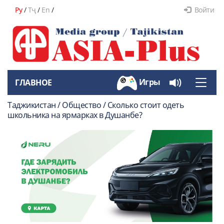
Ру
/
Тҷ
/
En
/
Войти
Игры
ГЛАВНОЕ
Toggle
naviga
Таджикистан / Общество / Сколько стоит одеть
школьника на ярмарках в Душанбе?