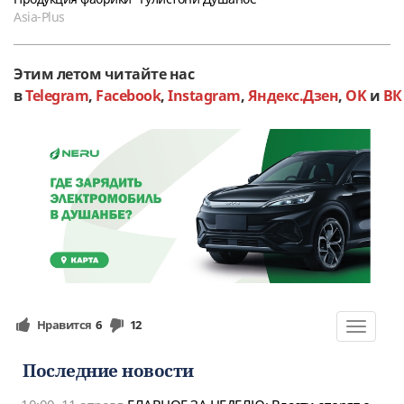
Asia-Plus
Этим летом читайте нас
в
Telegram
,
Facebook
,
Instagram
,
Яндекс.Дзен
,
OK
и
ВК
Нравится
6
12
Toggle
navigat
Последние новости