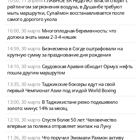
10:00, 11 апреля
ГЛАВНОЕ ЗА НЕДЕЛЮ: Власти спорят с
рейтингом загрязнения воздуха, в Душанбе требуют
мыть маршрутки, Сулаймон восстанавливается после
самого дорогого укола
16:00, 30 марта
Многоплодная беременность: что
должна знать мама 2-3-4-няшек
14:59, 30 марта
Бизнесмена в Согде оштрафовали на
крупную сумму за празднование дня рождения
14:10, 30 марта
Саудовская Аравия обходит Ормуз: нефть
пошла другим маршрутом
13:35, 30 марта
Таджикские боксеры едут на свой
первый Чемпионат Азии под эгидой World Boxing
13:00, 30 марта
В Таджикистане резко подешевело
золото: минус 14% за месяц
12:10, 30 марта
Спустя более 50 лет: Человечество
впервые за полвека отправляет экипаж на Луну
11:36, 30 марта
Что поручил Эмомали Рахмон активу