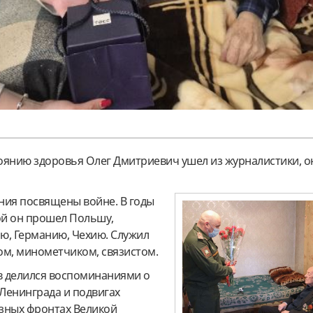
тоянию здоровья Олег Дмитриевич ушел из журналистики, о
ния посвящены войне. В годы
й он прошел Польшу,
ю, Германию, Чехию. Служил
ом, минометчиком, связистом.
ев делился воспоминаниями о
Ленинграда и подвигах
азных фронтах Великой