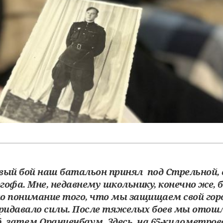
рвый бой наш батальон принял под Стрельной, 
гофа. Мне, недавнему школьнику, конечно же, 
но понимание того, что мы защищаем свой горо
придавало силы. После тяжелых боев мы отошл
, затем Ораниенбаум. Здесь, на 65-километро