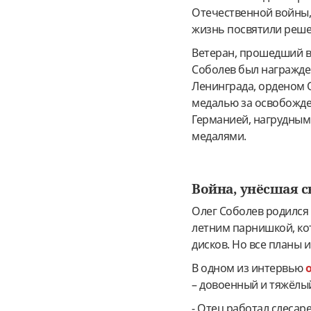
Отечественной войны,
жизнь посвятили реше
Ветеран, прошедший в
Соболев был награжде
Ленинграда, орденом 
медалью за освобожде
Германией, нагрудным
медалями.
Война, унёсшая 
Олег Соболев родился в
летним парнишкой, кот
дисков. Но все планы и
В одном из интервью
– довоенный и тяжёлы
- Отец работал слесаре