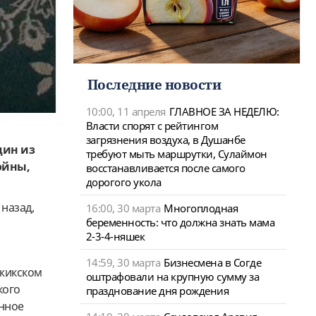
Последние новости
10:00, 11 апреля
ГЛАВНОЕ ЗА НЕДЕЛЮ:
Власти спорят с рейтингом
загрязнения воздуха, в Душанбе
дин из
требуют мыть маршрутки, Сулаймон
ойны,
восстанавливается после самого
дорогого укола
 назад,
16:00, 30 марта
Многоплодная
беременность: что должна знать мама
2-3-4-няшек
14:59, 30 марта
Бизнесмена в Согде
джикском
оштрафовали на крупную сумму за
кого
празднование дня рождения
онное