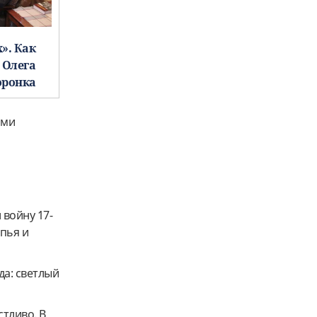
». Как
 Олега
оронка
ими
 войну 17-
опья и
да: светлый
стливо. В