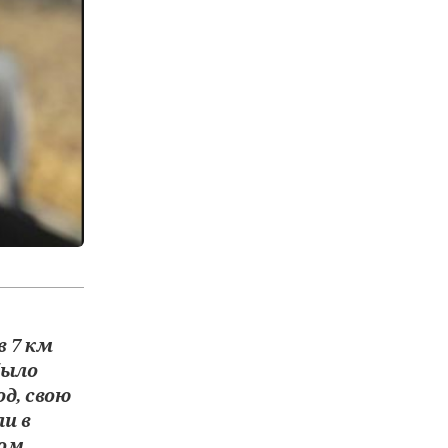
в 7 км
было
д, свою
и в
вом