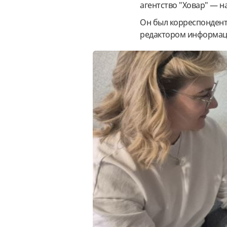
агентство "Ховар" — 
Он был корреспондент
редактором информац