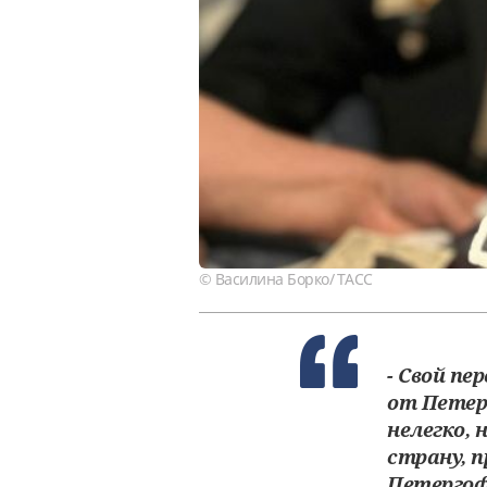
© Василина Борко/ ТАСС
- Свой пе
от Петер
нелегко, 
страну, 
Петергоф