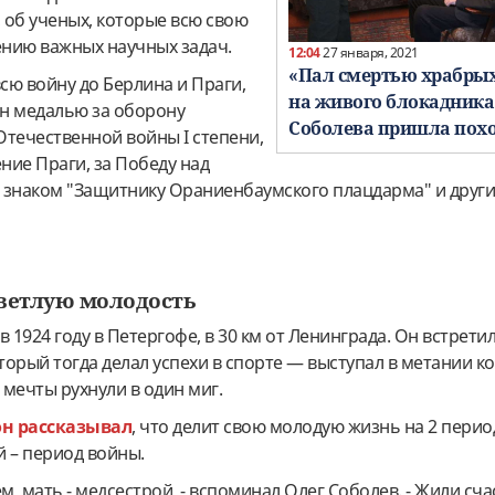
 об ученых, которые всю свою
нию важных научных задач.
12:04
27 января, 2021
«Пал смертью храбрых
сю войну до Берлина и Праги,
на живого блокадника
н медалью за оборону
Соболева пришла пох
Отечественной войны I степени,
ние Праги, за Победу над
 знаком "Защитнику Ораниенбаумского плацдарма" и друг
светлую молодость
 1924 году в Петергофе, в 30 км от Ленинграда. Он встретил
орый тогда делал успехи в спорте — выступал в метании к
 мечты рухнули в один миг.
он рассказывал
, что делит свою молодую жизнь на 2 перио
й – период войны.
м, мать - медсестрой, - вспоминал Олег Соболев. - Жили сча