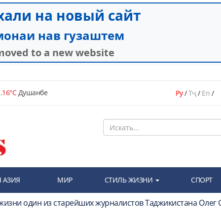
.16°C
Душанбе
Ру
/
Тҷ
/
En
/
 АЗИЯ
МИР
СТИЛЬ ЖИЗНИ
СПОРТ
 жизни один из старейших журналистов Таджикистана Олег