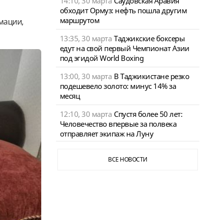
14:10, 30 марта
Саудовская Аравия
обходит Ормуз: нефть пошла другим
маршрутом
мации,
13:35, 30 марта
Таджикские боксеры
едут на свой первый Чемпионат Азии
под эгидой World Boxing
13:00, 30 марта
В Таджикистане резко
подешевело золото: минус 14% за
месяц
12:10, 30 марта
Спустя более 50 лет:
Человечество впервые за полвека
отправляет экипаж на Луну
ВСЕ НОВОСТИ