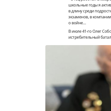
школьные годы я акти
в длину среди подрост
экзаменов, в компании
о войне…
В июле 41-го Олег Собо
истребительный батал