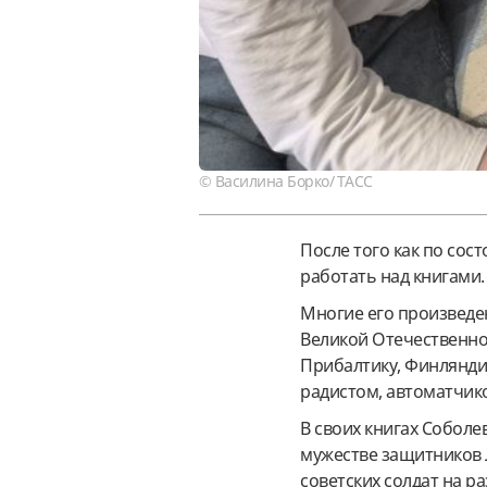
© Василина Борко/ ТАСС
После того как по сос
работать над книгами.
Многие его произведе
Великой Отечественно
Прибалтику, Финлянди
радистом, автоматчик
В своих книгах Собол
мужестве защитников 
советских солдат на р