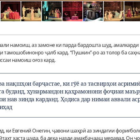
вали намоиш, аз замоне ки парда бардошта шуд, амалкарди
и тамошобинонро ҷалб кард. “Пушкин”-ро аз толор ба саҳн
иссаи намоиш оғоз кард.
 ва нақшҳои барҷастае, ки гӯё аз тасвирҳои асрими
ста буданд, ҳунармандон қаҳрамонони фоҷиаи маъ
и нав зинда карданд. Ҳодиса дар нимаи аввали ас
диҳад
ид, ки Евгений Онегин, ҷавони шаҳрӣ аз зиндагии фориғбол
тахт хаста шуда, ба деҳа назди амакбачааш меравад. Он ҷо