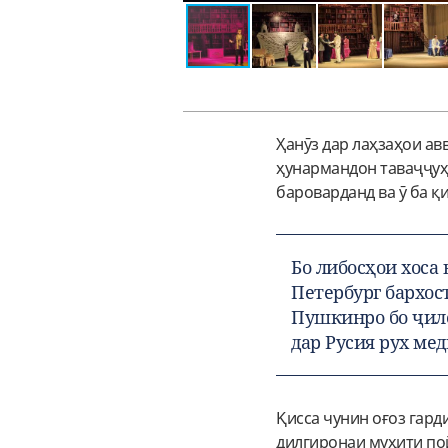
Ҳанӯз дар лаҳзаҳои ав
ҳунармандон таваҷҷуҳ
бароварданд ва ӯ ба қ
Бо либосҳои хоса
Петербург бархо
Пушкинро бо ҷило
дар Русия рух ме
Қисса чунин оғоз гард
дилгиронаи муҳити пой