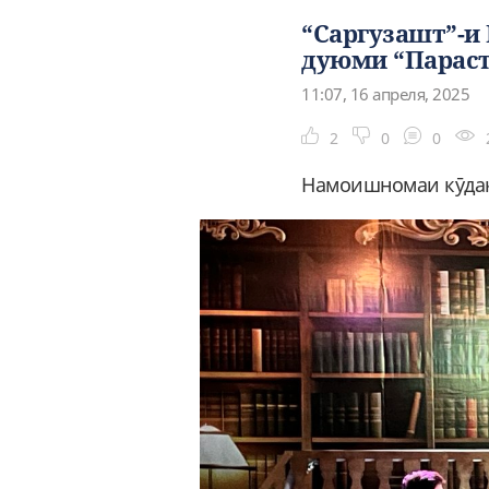
“Саргузашт”-и
дуюми “Парасту
11:07, 16 апреля, 2025
2
0
0
Намоишномаи кӯдако