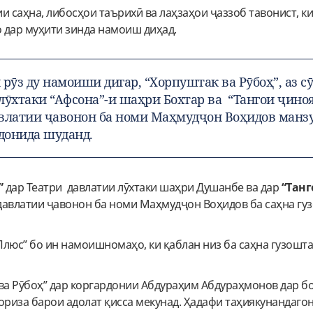
и саҳна, либосҳои таърихӣ ва лаҳзаҳои ҷаззоб тавонист, к
 дар муҳити зинда намоиш диҳад.
рӯз ду намоиши дигар, “Хорпуштак ва Рӯбоҳ”, аз с
лӯхтаки “Афсона”-и шаҳри Бохтар ва “Тангои ҷиноя
авлатии ҷавонон ба номи Маҳмудҷон Воҳидов манз
донида шуданд.
”
дар Театри давлатии лӯхтаки шаҳри Душанбе ва дар
“Тан
давлатии ҷавонон ба номи Маҳмудҷон Воҳидов ба саҳна гу
люс” бо ин намоишномаҳо, ки қаблан низ ба саҳна гузошта
ва Рӯбоҳ” дар коргардонии Абдураҳим Абдураҳмонов дар б
ориза барои адолат қисса мекунад. Ҳадафи таҳиякунандаго