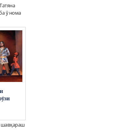
 Татяна
ба ӯ нома
ти
рӯзи
а шавҳараш