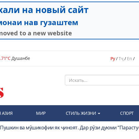
.71°C
Душанбе
Ру
/
Тҷ
/
En
/
 АЗИЯ
МИР
СТИЛЬ ЖИЗНИ
СПОРТ
и Пушкин ва мӯшикофии як ҷиноят. Дар рӯзи дуюми “Парасту-