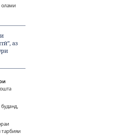
и олами
ӯи
тӣ”, аз
ури
гои
зошта
 буданд,
ораи
н тарбияи