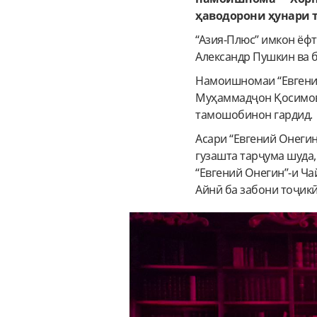
ҳаводорони ҳунари т
“Азия-Плюс” имкон ёфт
Александр Пушкин ва б
Намоишномаи “Евгений
Муҳаммадҷон Қосимов 
тамошобинон гардид.
Асари “Евгений Онеги
гузашта тарҷума шуда, 
“Евгений Онегин”-и Ча
Айнӣ ба забони тоҷикӣ