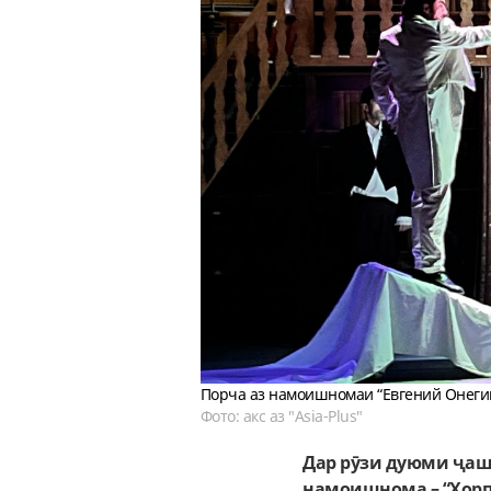
Порча аз намоишномаи “Евгений Онеги
Фото: акс аз "Asia-Plus"
Дар рӯзи дуюми ҷашн
намоишнома – “Хорпу