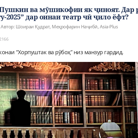
 Пушкин ва мӯшикофии як ҷиноят. Дар 
-2025” дар оинаи театр чӣ ҷило ёфт?
Автор: Шоираи Қудрат, Меҳрофарин Наҷибӣ, Asia-Plus
2166
наи “Хорпуштак ва рӯбоҳ” низ манзур гардид.