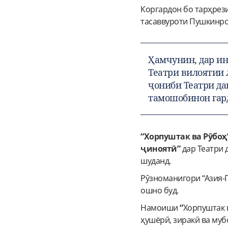
Коргардон бо тарҳрези
тасаввуроти Пушкинро
Ҳамчунин, дар ин 
Театри вилоятии 
ҷониби Театри д
тамошобинон гар
“Хорпуштак ва Рӯбоҳ
ҷиноятӣ”
дар Театри 
шуданд.
Рӯзноманигори “Азия-П
ошно буд.
Намоиши
“
Хорпуштак 
ҳушёрӣ, зиракӣ ва муб