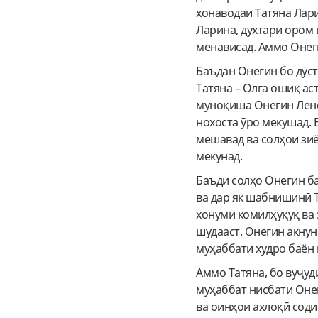
хонаводаи Татяна Лари
Ларина, духтари ором 
менависад. Аммо Онег
Баъдан Онегин бо дӯст
Татяна – Олга ошиқ ас
муноқиша Онегин Ленс
нохоста ӯро мекушад. 
мешавад ва солҳои зи
мекунад.
Баъди солҳо Онегин б
ва дар як шабнишинӣ 
хонуми комилҳуқуқ ва 
шудааст. Онегин акнун
муҳаббати худро баён 
Аммо Татяна, бо вуҷуд
муҳаббат нисбати Оне
ва оинҳои ахлоқӣ содиқ