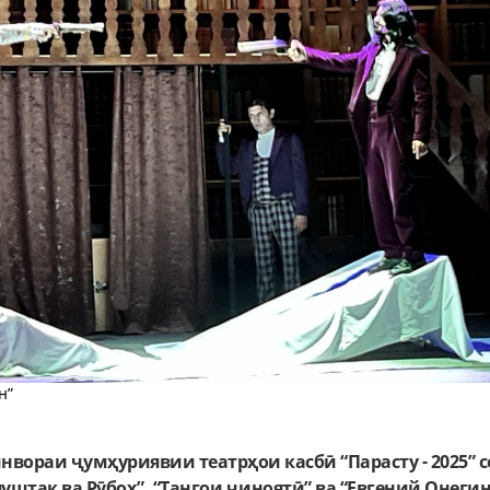
н”
вораи ҷумҳуриявии театрҳои касбӣ “Парасту - 2025” с
штак ва Рӯбоҳ”, “Тангои ҷиноятӣ” ва “Евгений Онеги