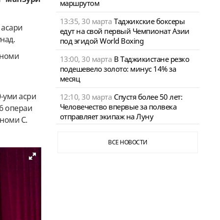
маршрутом
13:35, 30 марта
Таджикские боксеры
и асари
едут на свой первый Чемпионат Азии
над.
под эгидой World Boxing
 номи
13:00, 30 марта
В Таджикистане резко
подешевело золото: минус 14% за
месяц
-уми асри
12:10, 30 марта
Спустя более 50 лет:
Человечество впервые за полвека
46 операи
отправляет экипаж на Луну
 номи С.
ВСЕ НОВОСТИ