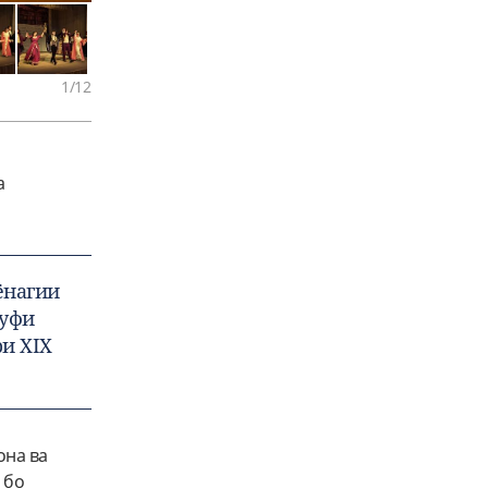
1
/12
а
ёнагии
руфи
ри XIX
она ва
 бо