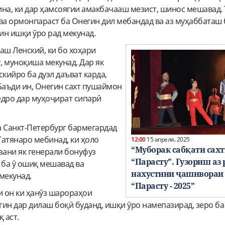
на, ки дар ҳамсоягии амакбачааш мезист, шинос мешавад.
ва ормонпараст ба Онегин дил мебандад ва аз муҳаббаташ 
ин ишқи ӯро рад мекунад.
аш Ленский, ки бо хоҳари
т, муноқиша мекунад. Дар як
кийро ба дуэл даъват карда,
Баъди ин, Онегин сахт пушаймон
ёдро дар муҳоҷират сипарӣ
а Санкт-Петербург бармегардад
Татянаро мебинад, ки ҳоло
12:00
15 апреля, 2025
“Муборак сабқати сах
зани як генерали бонуфуз
“Парасту”. Гузориш аз 
 ба ӯ ошиқ мешавад ва
нахустини ҷашнвораи
мекунад.
“Парасту - 2025”
и он ки ҳанӯз шарораҳои
гин дар дилаш боқӣ буданд, ишқи ӯро намепазирад, зеро б
 аст.