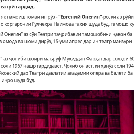
еатрӣ гардид.
 як намоишномаи ин рӯз -
“Евгений Онегин”
-ро, ки аз рӯй
о коргаронии Гулчеҳра Наимова таҳия шуда буд, тамошо ку
 Онегин” аз сӯи Театри таҷрибавии тамошобини ҷавон ба
омода ва шоми дирӯз, 15-уми апрел дар ин театр манзури
н” аз ҷониби шоири маъруф Муҳиддин Фарҳат дар солҳои 60
соли 1967 нашр гардидааст. Ҷолиб он аст, ки ҳанӯз соли 19
йковский дар Театри давлатии академии опера ва балети ба
 иҷро шуда буд.