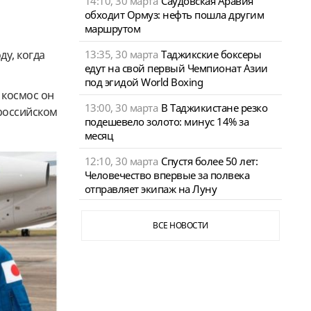
14:10, 30 марта
Саудовская Аравия
обходит Ормуз: нефть пошла другим
маршрутом
13:35, 30 марта
Таджикские боксеры
ду, когда
едут на свой первый Чемпионат Азии
под эгидой World Boxing
 космос он
13:00, 30 марта
В Таджикистане резко
 российском
подешевело золото: минус 14% за
месяц
12:10, 30 марта
Спустя более 50 лет:
Человечество впервые за полвека
отправляет экипаж на Луну
ВСЕ НОВОСТИ