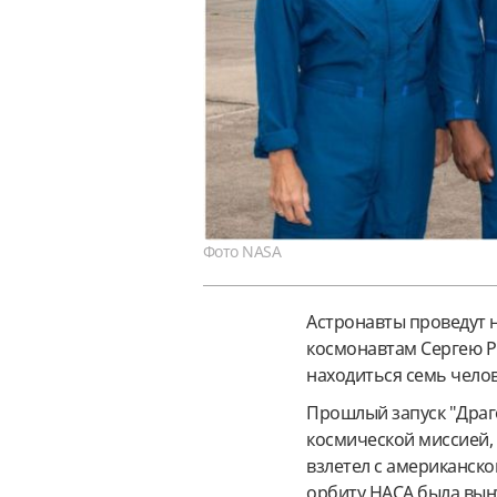
Фото NASA
Астронавты проведут 
космонавтам Сергею Р
находиться семь челов
Прошлый запуск "Дра
космической миссией, 
взлетел с американског
орбиту НАСА была выну