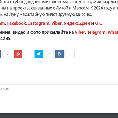
абота с субподрядчиками сэкономила агентству миллиарды 
ны на проекты, связанные с Луной и Марсом. К 2024 году аг
ть на Луну масштабную пилотируемую миссию.
ram
,
Facebook
,
Instagram
,
Viber
,
Яндекс.Дзен
и
OK
.
ения, видео и фото присылайте на
Viber
,
Telegram
,
What
42 45.
?
?
?