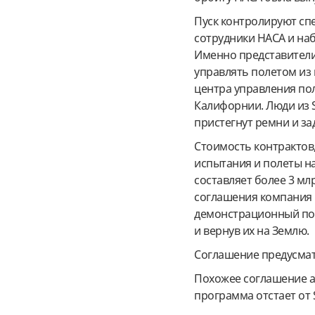
Пуск контролируют спе
сотрудники НАСА и на
Именно представители
управлять полетом из 
центра управления по
Калифорнии. Люди из S
пристегнут ремни и за
Стоимость контрактов
испытания и полеты на
составляет более 3 мл
соглашения компания 
демонстрационный пол
и вернув их на Землю.
Соглашение предусматр
Похожее соглашение ам
программа отстает от 