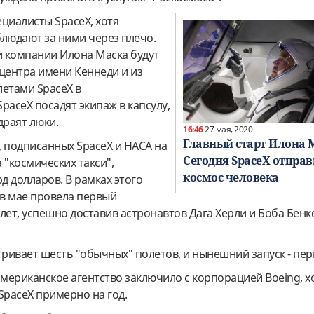
циалисты SpaceX, хотя
блюдают за ними через плечо.
 компании Илона Маска будут
центра имени Кеннеди и из
летами SpaceX в
paceX посадят экипаж в капсулу,
драят люки.
16:46
27 мая, 2020
Главный старт Илона 
, подписанных SpaceX и НАСА на
Сегодня SpaceX отправ
 "космических такси",
космос человека
рд долларов. В рамках этого
в мае провела первый
ет, успешно доставив астронавтов Дага Херли и Боба Бенк
ивает шесть "обычных" полетов, и нынешний запуск - перв
ериканское агентство заключило с корпорацией Boeing, х
SpaceX примерно на год.