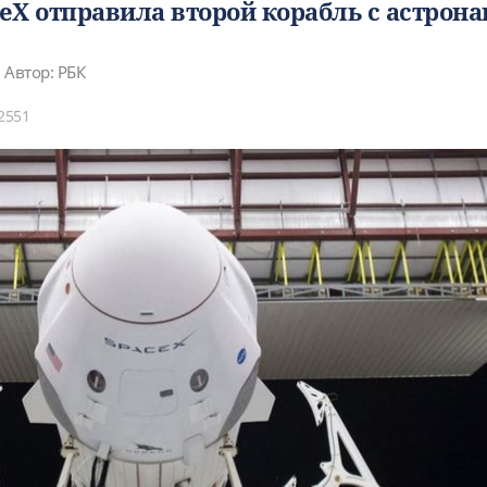
eX отправила второй корабль с астрон
Автор: РБК
2551