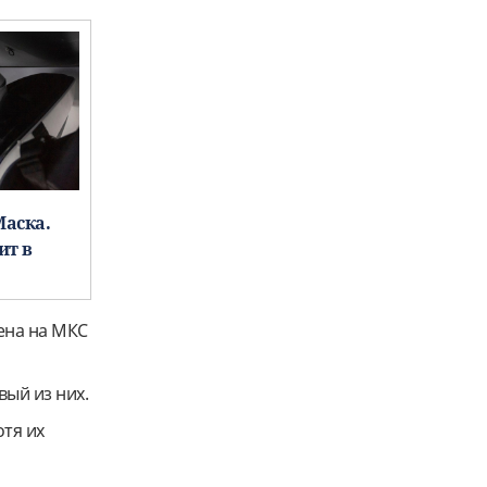
Маска.
ит в
ена на МКС
ый из них.
отя их