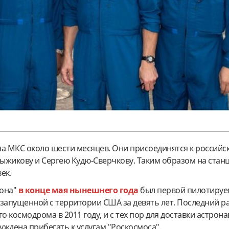
на МКС около шести месяцев. Они присоединятся к российс
ыжикову и Сергею Кудю-Сверчкову. Таким образом на станц
ек.
гона"
в конце мая нынешнего года
был первой пилотиру
запущенной с территории США за девять лет. Последний р
о космодрома в 2011 году, и с тех пор для доставки астрона
ждена прибегать к услугам "Роскосмоса".