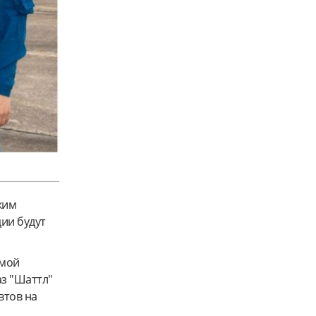
ким
ии будут
емой
аз "Шаттл"
втов на