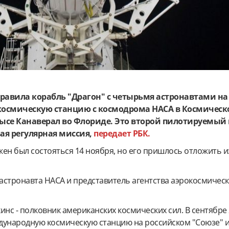
равила корабль "Драгон" с четырьмя астронавтами на
осмическую станцию с космодрома НАСА в Космическ
ысе Канаверал во Флориде. Это второй пилотируемый 
вая регулярная миссия,
передает РБК.
ен был состояться 14 ноября, но его пришлось отложить и
 астронавта НАСА и представитель агентства аэрокосмичес
инс - полковник американских космических сил. В сентябре 
дународную космическую станцию на российском "Союзе" 