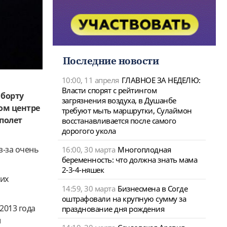
Последние новости
10:00, 11 апреля
ГЛАВНОЕ ЗА НЕДЕЛЮ:
Власти спорят с рейтингом
 борту
загрязнения воздуха, в Душанбе
ом центре
требуют мыть маршрутки, Сулаймон
полет
восстанавливается после самого
дорогого укола
з-за очень
16:00, 30 марта
Многоплодная
беременность: что должна знать мама
2-3-4-няшек
ких
14:59, 30 марта
Бизнесмена в Согде
оштрафовали на крупную сумму за
2013 года
празднование дня рождения
и