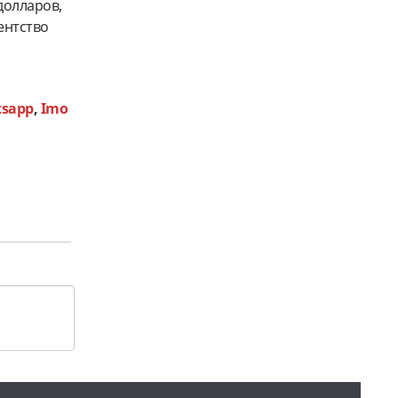
долларов,
ентство
sapp
,
Imo