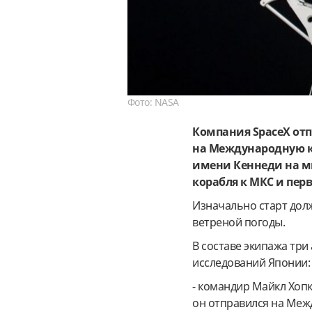
Фото: NASA
Компания SpaceX отп
на Международную к
имени Кеннеди на м
корабля к МКС и пер
Изначально старт долж
ветреной погоды.
В составе экипажа три
исследований Японии:
- командир Майкл Хопк
он отправился на Меж