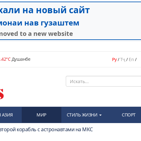
.42°C
Душанбе
Ру
/
Тҷ
/
En
/
 АЗИЯ
МИР
СТИЛЬ ЖИЗНИ
СПОРТ
второй корабль с астронавтами на МКС