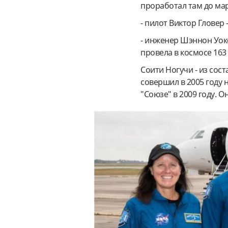
проработал там до мар
- пилот Виктор Гловер 
- инженер Шэннон Уоке
провела в космосе 163 
Соити Ногучи - из сос
совершил в 2005 году 
"Союзе" в 2009 году. О