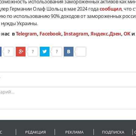
возможность использования замороженных активов как ми
нцлер Германии Олаф Шольц в мае 2024 года
сообщил
, что 
ию по использованию 90% доходов от замороженных росси
 нужды Украины.
 нас в
Telegram
,
Facebook
,
Instagram
,
Яндекс.Дзен
,
OK
?
?
?
С
РЕДАКЦИЯ
РЕКЛАМА
ПОДПИСКА