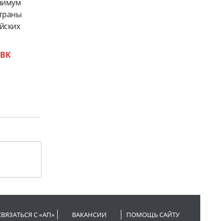
нимум
страны
йских
и
ВК
СВЯЗАТЬСЯ С «АП»
ВАКАНСИИ
ПОМОЩЬ САЙТУ