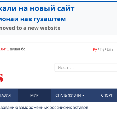
.84°C
Душанбе
Ру
/
Тҷ
/
En
/
 АЗИЯ
МИР
СТИЛЬ ЖИЗНИ
СПОРТ
льзованию замороженных российских активов