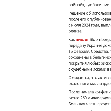
войной», - добавил ми
Решение об использов
после его опубликован
с июля 2024 года, вып
релизе.
Как
пишет
Bloomberg,
передачу Украине дох
15 февраля. Средства, 
сохранены в бельгийск
покрытия любых риско
с судебными исками в 
Ожидается, что актив
около пяти миллиардо
После начала конфлик
около 260 миллиардов
Большая часть средств