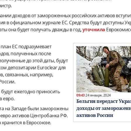
нистр.
ании доходов от замороженных российских активов вступит
ия в официальном журнале ЕС. Средства будут доступны У
латы она будет получать дважды в год,
уточнила
Еврокомисс
 план ЕС подразумевает
одов, полученных после
полученные до этой даты, будут
ом депозитарии Euroclear для
в, связанных, например,
России.
ы будут ежегодно приносить
09:43
24 января, 2024
в евро.
Бельгия передаст Укра
доходы от заморожен
та на Западе были заморожены
активов России
 евро активов Центробанка РФ.
 хранится в Евросоюзе.