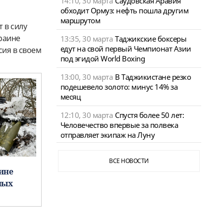
14:10, 30 марта
Саудовская Аравия
обходит Ормуз: нефть пошла другим
маршрутом
 в силу
краине
13:35, 30 марта
Таджикские боксеры
едут на свой первый Чемпионат Азии
ия в своем
под эгидой World Boxing
13:00, 30 марта
В Таджикистане резко
подешевело золото: минус 14% за
месяц
12:10, 30 марта
Спустя более 50 лет:
Человечество впервые за полвека
отправляет экипаж на Луну
ВСЕ НОВОСТИ
ине
ных