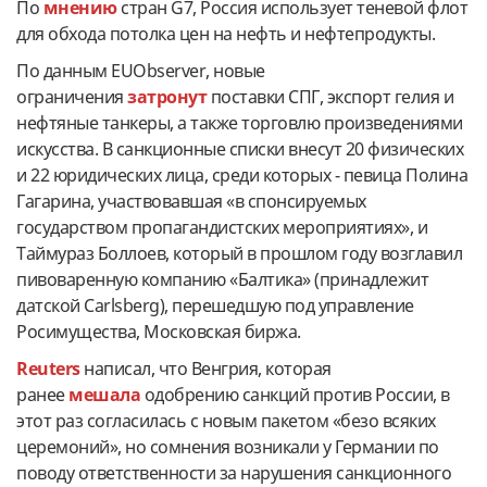
По
мнению
стран G7, Россия использует теневой флот
для обхода потолка цен на нефть и нефтепродукты.
По данным EUObserver, новые
ограничения
затронут
поставки СПГ, экспорт гелия и
нефтяные танкеры, а также торговлю произведениями
искусства. В санкционные списки внесут 20 физических
и 22 юридических лица, среди которых - певица Полина
Гагарина, участвовавшая «в спонсируемых
государством пропагандистских мероприятиях», и
Таймураз Боллоев, который в прошлом году возглавил
пивоваренную компанию «Балтика» (принадлежит
датской Carlsberg), перешедшую под управление
Росимущества, Московская биржа.
Reuters
написал, что Венгрия, которая
ранее
мешала
одобрению санкций против России, в
этот раз согласилась с новым пакетом «безо всяких
церемоний», но сомнения возникали у Германии по
поводу ответственности за нарушения санкционного