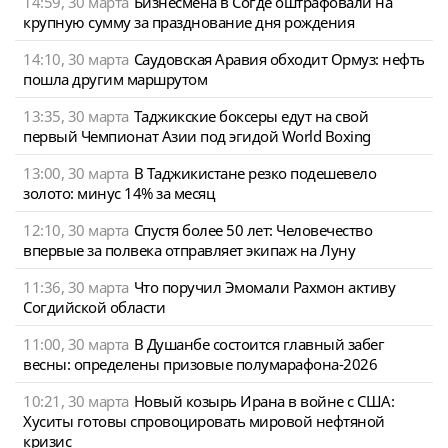
14:59, 30 марта
Бизнесмена в Согде оштрафовали на
крупную сумму за празднование дня рождения
14:10, 30 марта
Саудовская Аравия обходит Ормуз: нефть
пошла другим маршрутом
13:35, 30 марта
Таджикские боксеры едут на свой
первый Чемпионат Азии под эгидой World Boxing
13:00, 30 марта
В Таджикистане резко подешевело
золото: минус 14% за месяц
12:10, 30 марта
Спустя более 50 лет: Человечество
впервые за полвека отправляет экипаж на Луну
11:36, 30 марта
Что поручил Эмомали Рахмон активу
Согдийской области
11:00, 30 марта
В Душанбе состоится главный забег
весны: определены призовые полумарафона-2026
10:21, 30 марта
Новый козырь Ирана в войне с США:
Хуситы готовы спровоцировать мировой нефтяной
кризис