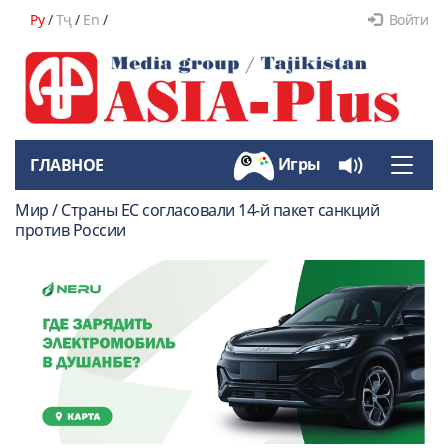
Ру
/
Тҷ
/
En
/
Войти
Игры
ГЛАВНОЕ
Toggle
naviga
Мир / Страны ЕС согласовали 14-й пакет санкций
против России