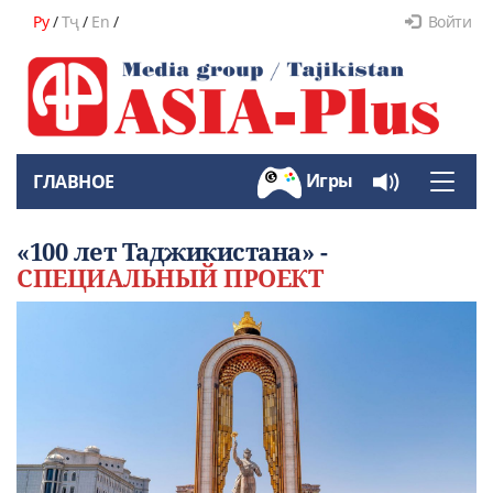
Ру
/
Тҷ
/
En
/
Войти
Игры
ГЛАВНОЕ
Toggle
naviga
«100 лет Таджикистана» -
СПЕЦИАЛЬНЫЙ ПРОЕКТ