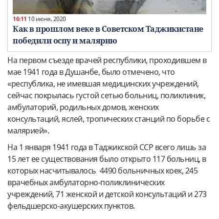
16:11
10 июня, 2020
Как в прошлом веке в Советском Таджикистане
победили оспу и малярию
На первом съезде врачей республики, проходившем в
мае 1941 года в Душанбе, было отмечено, что
«республика, не имевшая медицинских учреждений,
сейчас покрылась густой сетью больниц, поликлиник,
амбулаторий, родильных домов, женских
консультаций, яслей, тропических станций по борьбе с
малярией».
На 1 января 1941 года в Таджикской ССР всего лишь за
15 лет ее существования было открыто 117 больниц, в
которых насчитывалось 4490 больничных коек, 245
врачебных амбулаторно-поликлинических
учреждений, 71 женской и детской консультаций и 273
фельдшерско-акушерских пунктов.