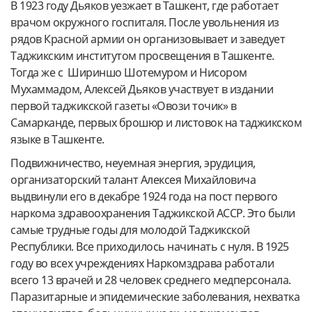
В 1923 году Дьяков уезжает в Ташкент, где работает
врачом окружного госпиталя. После увольнения из
рядов Красной армии он организовывает и заведует
Таджикским институтом просвещения в Ташкенте.
Тогда же с Шириншо Шотемуром и Нисором
Мухаммадом, Алексей Дьяков участвует в издании
первой таджикской газеты «Овози точик» в
Самарканде, первых брошюр и листовок на таджикском
языке в Ташкенте.
Подвижничество, неуемная энергия, эрудиция,
организаторский талант Алексея Михайловича
выдвинули его в декабре 1924 года на пост первого
наркома здравоохранения Таджикской АССР. Это были
самые трудные годы для молодой Таджикской
Республики. Все приходилось начинать с нуля. В 1925
году во всех учреждениях Наркомздрава работали
всего 13 врачей и 28 человек среднего медперсонала.
Паразитарные и эпидемические заболевания, нехватка