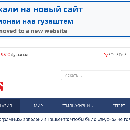
.95°C
Душанбе
Ру
/
Тҷ
/
En
/
 АЗИЯ
МИР
СТИЛЬ ЖИЗНИ
СПОРТ
стаграмных» заведений Ташкента: Чтобы было «вкусно» не то