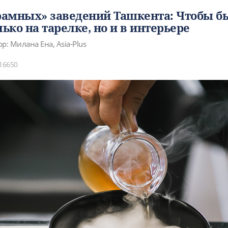
грамных» заведений Ташкента: Чтобы б
лько на тарелке, но и в интерьере
р: Милана Ена, Asia-Plus
16650