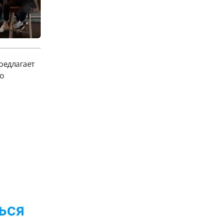
редлагает
ко