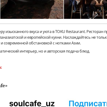
ру изысканного вкуса и уюта в TOKU Restaurant.
Ресторан п
паназиатской и европейской кухни. Наслаждайтесь не толь
 и современной обстановкой с нотками Азии.
матический интерьер, но и авторская подача блюд.
m:
afe»