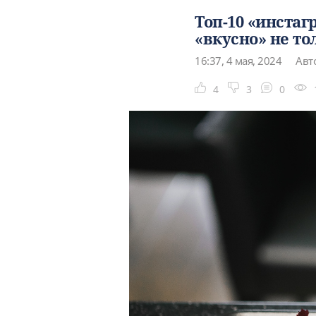
Топ-10 «инста
«вкусно» не то
16:37, 4 мая, 2024
Авто
4
3
0