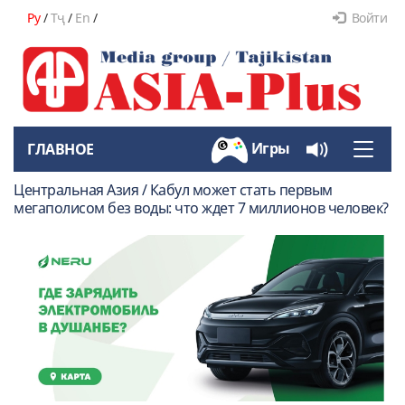
Ру
/
Тҷ
/
En
/
Войти
Игры
ГЛАВНОЕ
Toggle
naviga
Центральная Азия / Кабул может стать первым
мегаполисом без воды: что ждет 7 миллионов человек?