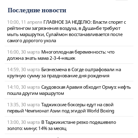
navigat
Последние новости
10:00, 11 апреля
ГЛАВНОЕ ЗА НЕДЕЛЮ: Власти спорят с
рейтингом загрязнения воздуха, в Душанбе требуют
мыть маршрутки, Сулаймон восстанавливается после
самого дорогого укола
16:00, 30 марта
Многоплодная беременность: что
должна знать мама 2-3-4-няшек
14:59, 30 марта
Бизнесмена в Согде оштрафовали на
крупную сумму за празднование дня рождения
14:10, 30 марта
Саудовская Аравия обходит Ормуз: нефть
пошла другим маршрутом
13:35, 30 марта
Таджикские боксеры едут на свой
первый Чемпионат Азии под эгидой World Boxing
13:00, 30 марта
В Таджикистане резко подешевело
золото: минус 14% за месяц