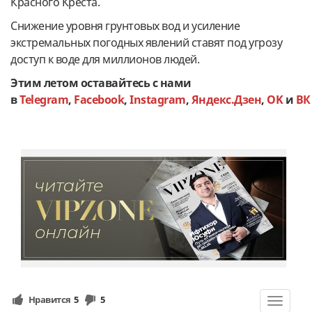
Красного Креста.
Снижение уровня грунтовых вод и усиление
экстремальных погодных явлений ставят под угрозу
доступ к воде для миллионов людей.
Этим летом оставайтесь с нами
в
Telegram
,
Facebook
,
Instagram
,
Яндекс.Дзен
,
OK
и
ВК
Нравится
5
5
Toggle