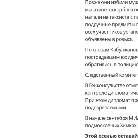
Позже они избили муж
магазине, оскорбляя 
напали на таксиста с 
подручные предметы п
всех участников устан
объявлены в розыск.
По словам Кабулжанов
пострадавшим юридич
обратились в полицию
Следственный комитет 
В Генконсульстве отме
контроле дипломатиче
При этом дипломат пре
подозреваемыми.
В начале сентября МИД
подмосковных Химках, 
Этой осенью оставай