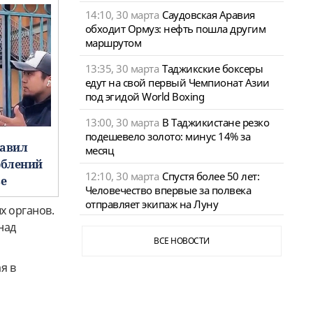
14:10, 30 марта
Саудовская Аравия
обходит Ормуз: нефть пошла другим
маршрутом
13:35, 30 марта
Таджикские боксеры
едут на свой первый Чемпионат Азии
под эгидой World Boxing
13:00, 30 марта
В Таджикистане резко
подешевело золото: минус 14% за
равил
месяц
орблений
12:10, 30 марта
Спустя более 50 лет:
ье
Человечество впервые за полвека
отправляет экипаж на Луну
х органов.
над
ВСЕ НОВОСТИ
я в