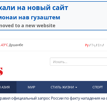
.43°C
Душанбе
Ру
/
Тҷ
/
En
/
 АЗИЯ
МИР
СТИЛЬ ЖИЗНИ
СПОРТ
правил официальный запрос России по факту нападения на 