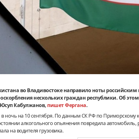
кистана во Владивостоке направило ноты российским
 оскорбления нескольких граждан республики. Об это
 Юсуп Кабулжанов,
пишет Фергана
.
в ночь на 10 сентября. По данным СК РФ по Приморскому 
состоянии алкогольного опьянения повредила автомобиль,
апала на водителя грузовика.