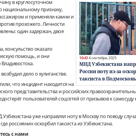
чину в круглосуточном
по национальному признаку,
пассажиром и применяли камни и
ротив прохожего. Личности
овлены: один задержан, двое
а, консульство оказало
ескую помощь, и они
10:43
4 сентября, 2025
 Владивостока.
МИД Узбекистана нап
России ноту из-за оск
возбудил дело о хулиганстве.
таксиста в Подмосков
тили, что инцидент находится на
ского представительства и российских правоохранительны
достерёг пользователей соцсетей от призывов к самосуду 
 Узбекистана уже направлял ноту в Москву по поводу случа
где россиянин оскорбил таксиста из Узбекистана.
тесь с нами