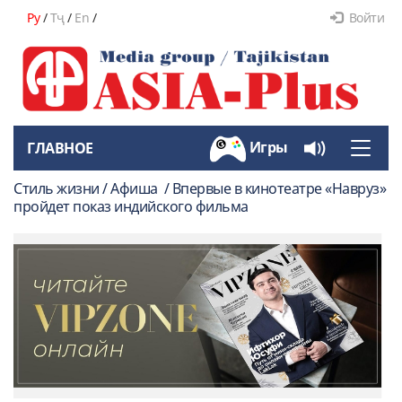
Ру
/
Тҷ
/
En
/
Войти
Игры
ГЛАВНОЕ
Toggle
naviga
Стиль жизни / Афиша / Впервые в кинотеатре «Навруз»
пройдет показ индийского фильма