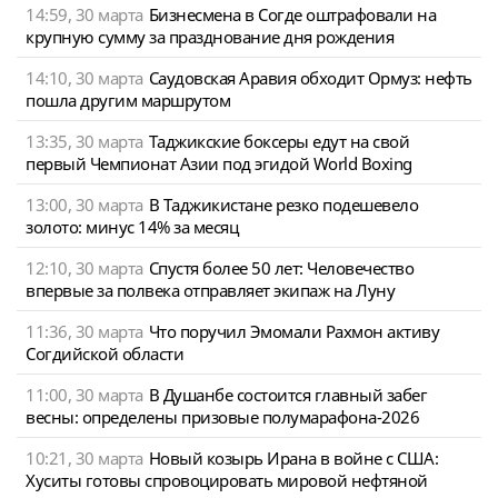
14:59, 30 марта
Бизнесмена в Согде оштрафовали на
крупную сумму за празднование дня рождения
14:10, 30 марта
Саудовская Аравия обходит Ормуз: нефть
пошла другим маршрутом
13:35, 30 марта
Таджикские боксеры едут на свой
первый Чемпионат Азии под эгидой World Boxing
13:00, 30 марта
В Таджикистане резко подешевело
золото: минус 14% за месяц
12:10, 30 марта
Спустя более 50 лет: Человечество
впервые за полвека отправляет экипаж на Луну
11:36, 30 марта
Что поручил Эмомали Рахмон активу
Согдийской области
11:00, 30 марта
В Душанбе состоится главный забег
весны: определены призовые полумарафона-2026
10:21, 30 марта
Новый козырь Ирана в войне с США:
Хуситы готовы спровоцировать мировой нефтяной