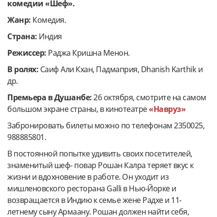
комедии «Шеф».
Жанр:
Комедия.
Страна:
Индия
Режиссер:
Раджа Кришна Менон.
В ролях:
Саиф Али Кхан,
Падмаприя, Dhanish Karthik и
др.
Премьера в Душанбе:
26 октября, смотрите на самом
большом экране страны, в кинотеатре
«Навруз»
Забронировать билеты можно по телефонам ‎2350025,
‎988885801.
В постоянной попытке удивить своих посетителей,
знаменитый шеф- повар Рошан Калра теряет вкус к
жизни и вдохновение в работе. Он уходит из
мишленовского ресторана Galli в Нью-Йорке и
возвращается в Индию к семье жене Радхе и 11-
летнему сыну Армаану. Рошан должен найти себя,