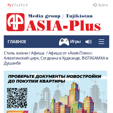
Ру
/
Тҷ
/
En
/
Войти
Игры
ГЛАВНОЕ
Toggle
naviga
Стиль жизни / Афиша / Афиша от «Азия-Плюс»:
Алматинский цирк, Согдиана в Худжанде, INSTASAMKA в
Душанбе