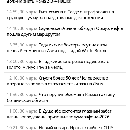
должна знать мама 2-3-4-няшек
14:59, 30 марта
Бизнесмена в Согде оштрафовали на
крупную сумму за празднование дня рождения
14:10, 30 марта
Саудовская Аравия обходит Ормуз: нефть
пошла другим маршрутом
13:35, 30 марта
Таджикские боксеры едут на свой
первый Чемпионат Азии под эгидой World Boxing
13:00, 30 марта
В Таджикистане резко подешевело
золото: минус 14% за месяц
12:10, 30 марта
Спустя более 50 лет: Человечество
впервые за полвека отправляет экипаж на Луну
11:36, 30 марта
Что поручил Эмомали Рахмон активу
Согдийской области
11:00, 30 марта
В Душанбе состоится главный забег
весны: определены призовые полумарафона-2026
10:21, 30 марта
Новый козырь Ирана в войне с США: