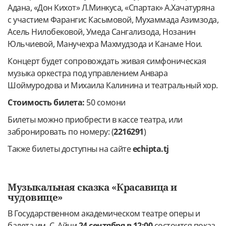
Адана, «Дон Кихот» Л.Минкуса, «Спартак» А.Хачатуряна
с участием Фарангис Касымовой, Мухаммада Азимзода,
Асель Нилобековой, Умеда Сангализода, Нозанин
Юльчиевой, Манучехра Махмудзода и Канаме Нои.
Концерт будет сопровождать живая симфоническая
музыка оркестра под управлением Анвара
Шоймуродова и Михаила Калинина и театральный хор.
Стоимость билета:
50 сомони
Билеты можно приобрести в кассе театра, или
забронировать по номеру: (
2216291
)
Также билеты доступны на сайте
echipta
.
tj
Музыкальная сказка «Красавица и
чудовище»
В Государственном академическом театре оперы и
балета им. С. Айни
24 сентября в 12:00
состоится показ