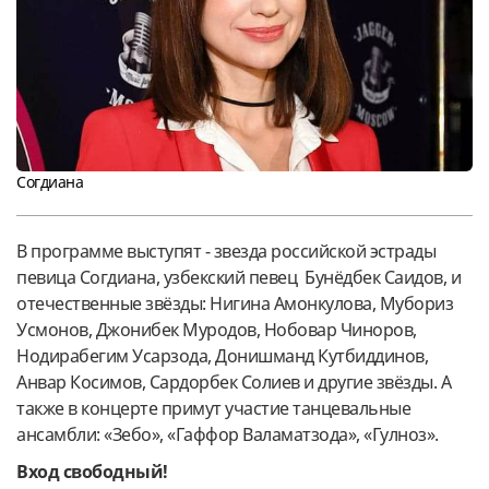
Согдиана
В программе выступят - звезда российской эстрады
певица Согдиана, узбекский певец Бунёдбек Саидов, и
отечественные звёзды: Нигина Амонкулова, Мубориз
Усмонов, Джонибек Муродов, Нобовар Чиноров,
Нодирабегим Усарзода, Донишманд Кутбиддинов,
Анвар Косимов, Сардорбек Солиев и другие звёзды. А
также в концерте примут участие танцевальные
ансамбли: «Зебо», «Гаффор Валаматзода», «Гулноз».
Вход свободный!