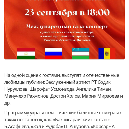
На одной сцене с гостями, выступят и отечественные
любимцы публики: Заслуженный артист РТ Содик
Нуруллоев, Шарофат Усмонзода, Ангелика Тиман,
Манучехр Рахмонов, Достон Холов, Мария Мирзоева и
др.
Программу украсят классические балетные номера из
таких постановок, как: «Бахчисарайский фонтан»
Б.Асафьева, «Зол и Рудоба» Ш.Ашурова, «Корсар» А.