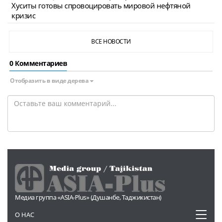
Хуситы готовы спровоцировать мировой нефтяной
кризис
ВСЕ НОВОСТИ
0 Комментариев
Отобразить в виде дерева
Медиа группа «ASIA-Plus» (Душанбе, Таджикистан)
Toggl
О НАС