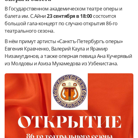
В Государственном академическом театре оперы и
балета им. С.Айни
23 сентября в 18:00
состоится
большой гала-концерт по случаю открытия 86-го
театрального сезона.
В нём примут артисты «Санктъ-Петербургъ оперы»
Евгения Кравченко, Валерий Каула и Ярамир
Низамутдинов, а также оперная певица Ана Кучерявый
из Молдовы и Азиза Мухамедова из Узбекистана.