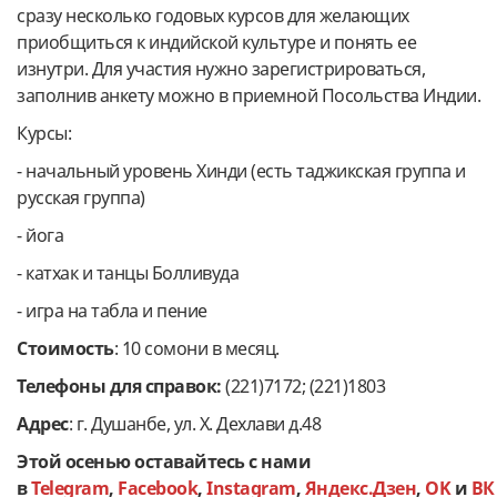
сразу несколько годовых курсов для желающих
приобщиться к индийской культуре и понять ее
изнутри. Для участия нужно зарегистрироваться,
заполнив анкету можно в приемной Посольства Индии.
Курсы:
- начальный уровень Хинди (есть таджикская группа и
русская группа)
- йога
- катхак и танцы Болливуда
- игра на табла и пение
Стоимость
: 10 сомони в месяц.
Телефоны для справок:
(221)7172; (221)1803
Адрес
: г. Душанбе, ул. Х. Дехлави д.48
Этой осенью оставайтесь с нами
в
Telegram
,
Facebook
,
Instagram
,
Яндекс.Дзен
,
OK
и
ВК