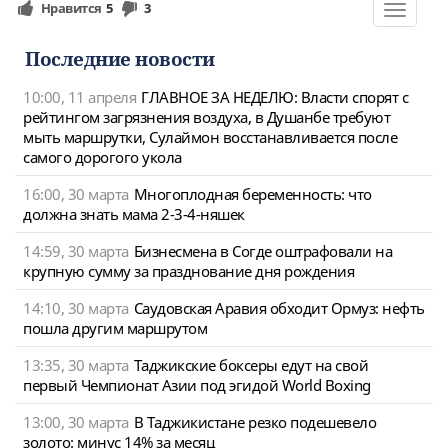
Нравится
5
3
Toggle
navigat
Последние новости
10:00, 11 апреля
ГЛАВНОЕ ЗА НЕДЕЛЮ: Власти спорят с
рейтингом загрязнения воздуха, в Душанбе требуют
мыть маршрутки, Сулаймон восстанавливается после
самого дорогого укола
16:00, 30 марта
Многоплодная беременность: что
должна знать мама 2-3-4-няшек
14:59, 30 марта
Бизнесмена в Согде оштрафовали на
крупную сумму за празднование дня рождения
14:10, 30 марта
Саудовская Аравия обходит Ормуз: нефть
пошла другим маршрутом
13:35, 30 марта
Таджикские боксеры едут на свой
первый Чемпионат Азии под эгидой World Boxing
13:00, 30 марта
В Таджикистане резко подешевело
золото: минус 14% за месяц