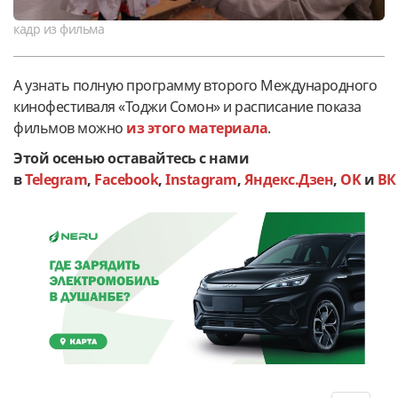
кадр из фильма
А узнать полную программу второго Международного
кинофестиваля «Тоджи Сомон» и расписание показа
фильмов можно
из этого материала
.
Этой осенью оставайтесь с нами
в
Telegram
,
Facebook
,
Instagram
,
Яндекс.Дзен
,
OK
и
ВК