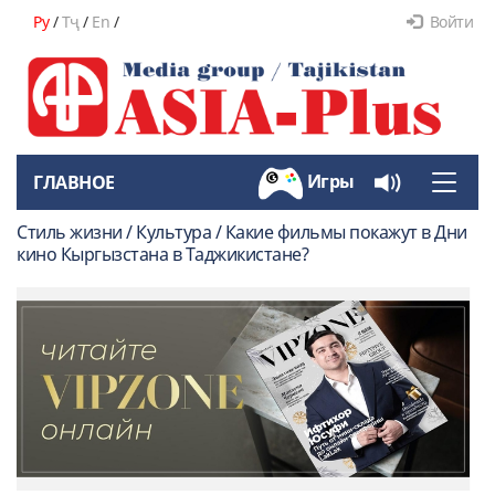
Ру
/
Тҷ
/
En
/
Войти
Игры
ГЛАВНОЕ
Toggle
naviga
Стиль жизни / Культура / Какие фильмы покажут в Дни
кино Кыргызстана в Таджикистане?