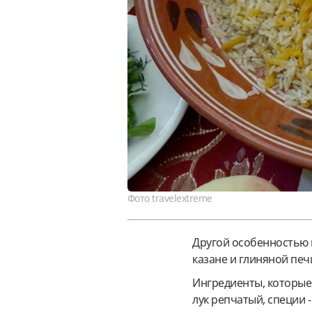
Фото travelextreme
Другой особенностью п
казане и глиняной печ
Ингредиенты, которые
лук репчатый, специи -