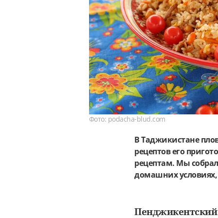
Фото: podacha-blud.com
В Таджикистане плов
рецептов его пригот
рецептам. Мы собрал
домашних условиях, 
Пенджикентский