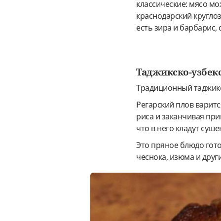
классические: мясо мо
краснодарский круглоз
есть зира и барбарис, 
Таджикско-узбекс
Традиционный таджикс
Регарский плов варитс
риса и заканчивая при
что в него кладут суш
Это пряное блюдо гото
чеснока, изюма и други