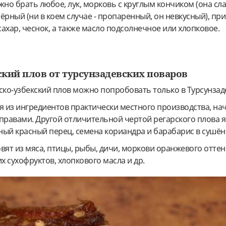
жно брать любое, лук, морковь с круглым кончиком (она сла
ёрный (ни в коем случае - пропаренный, он невкусный), при
сахар, чеснок, а также масло подсолнечное или хлопковое.
кий плов от турсунзадевских поваров
ко-узбекский плов можно попробовать только в Турсунзад
я из ингредиентов практически местного производства, на
правами. Другой отличительной чертой регарского плова я
еный красный перец, семена кориандра и барабарис в сушён
вят из мяса, птицы, рыбы, дичи, моркови оранжевого оттенк
х сухофруктов, хлопкового масла и др.