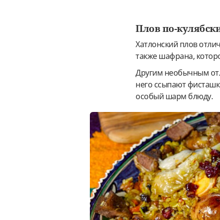
Плов по-кулябск
Хатлонский плов отли
также шафрана, которо
Другим необычным отли
него ссыпают фисташко
особый шарм блюду.