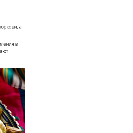
оркови, а
вления в
дают