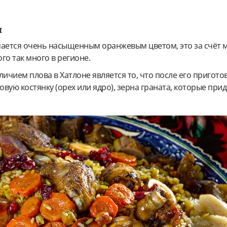
и
чается очень насыщенным оранжевым цветом, это за счёт м
го так много в регионе.
чием плова в Хатлоне является то, что после его пригото
вую костянку (орех или ядро), зерна граната, которые при