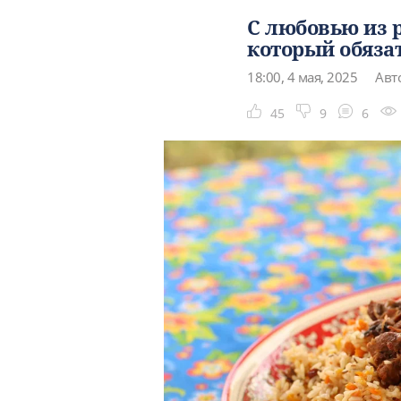
С любовью из р
который обяза
18:00, 4 мая, 2025
Авто
45
9
6