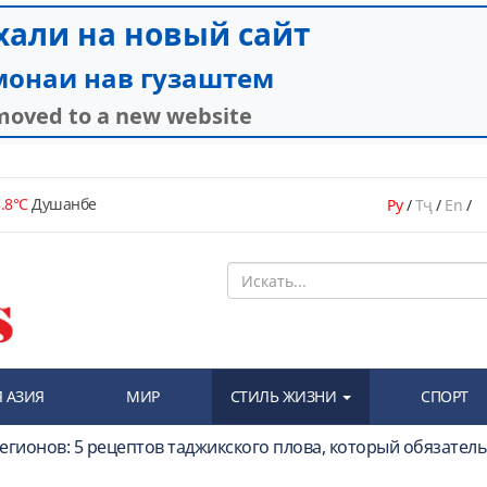
.8°C
Душанбе
Ру
/
Тҷ
/
En
/
 АЗИЯ
МИР
СТИЛЬ ЖИЗНИ
СПОРТ
регионов: 5 рецептов таджикского плова, который обязател