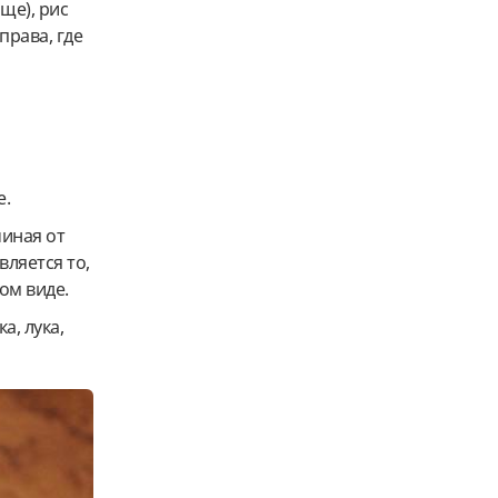
ще), рис
права, где
е.
чиная от
вляется то,
ом виде.
а, лука,