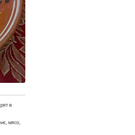
рят в
ис, мясо,