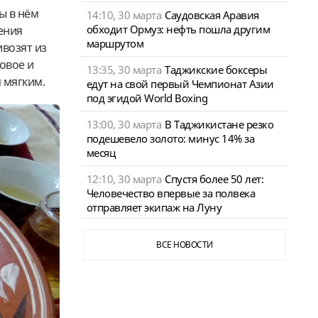
ы в нём
14:10, 30 марта
Саудовская Аравия
обходит Ормуз: нефть пошла другим
ения
маршрутом
возят из
овое и
13:35, 30 марта
Таджикские боксеры
 мягким.
едут на свой первый Чемпионат Азии
под эгидой World Boxing
13:00, 30 марта
В Таджикистане резко
подешевело золото: минус 14% за
месяц
12:10, 30 марта
Спустя более 50 лет:
Человечество впервые за полвека
отправляет экипаж на Луну
ВСЕ НОВОСТИ