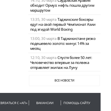
14:10, 30 марта
Саудовская Аравия
обходит Ормуз: нефть пошла другим
маршрутом
13:35, 30 марта
Таджикские боксеры
едут на свой первый Чемпионат Азии
под эгидой World Boxing
13:00, 30 марта
В Таджикистане резко
подешевело золото: минус 14% за
месяц
12:10, 30 марта
Спустя более 50 лет:
Человечество впервые за полвека
отправляет экипаж на Луну
ВСЕ НОВОСТИ
СВЯЗАТЬСЯ С «АП»
ВАКАНСИИ
ПОМОЩЬ САЙТУ