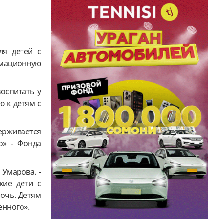
ля детей с
мационную
оспитать у
 к детям с
держивается
о» - Фонда
 Умарова. -
кие дети с
очь. Детям
енного».