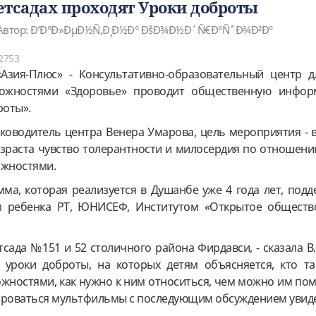
етсадах проходят Уроки доброты
Автор: Ð’Ð°Ð»ÐµÐ½Ñ‚Ð¸Ð½Ð° ÐšÐ¾Ð½Ð´Ñ€Ð°ÑˆÐ¾Ð²Ð°
2753
«Азия-Плюс» - Консультативно-образовательный центр д
ожностями «Здоровье» проводит общественную инфор
роты».
ководитель центра Венера Умарова, цель мероприятия - в
зраста чувство толерантности и милосердия по отношению
жностями.
мма, которая реализуется в Душанбе уже 4 года лет, под
 ребенка РТ, ЮНИСЕФ, Институтом «Открытое обществ
тсада №151 и 52 столичного района Фирдавси, - сказала В.
 уроки доброты, на которых детям объясняется, кто та
ностями, как нужно к ним относиться, чем можно им пом
ироваться мультфильмы с последующим обсуждением увид