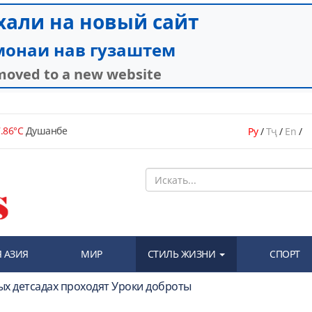
.86°C
Душанбе
Ру
/
Тҷ
/
En
/
 АЗИЯ
МИР
СТИЛЬ ЖИЗНИ
СПОРТ
ых детсадах проходят Уроки доброты