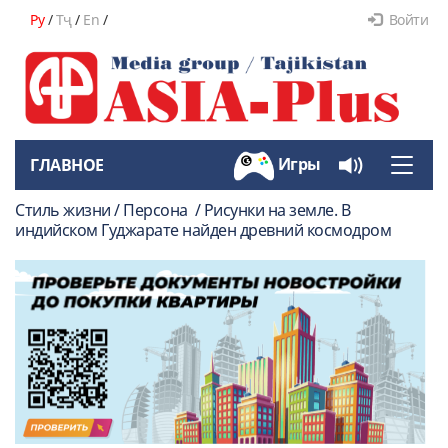
Ру
/
Тҷ
/
En
/
Войти
Игры
ГЛАВНОЕ
Toggle
naviga
Стиль жизни / Персона / Рисунки на земле. В
индийском Гуджарате найден древний космодром