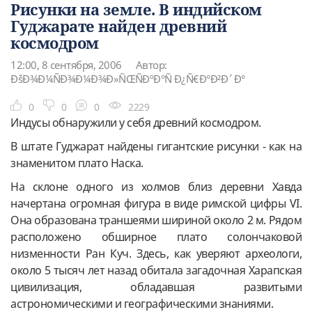
Рисунки на земле. В индийском
Гуджарате найден древний
космодром
12:00, 8 сентября, 2006
Автор:
ÐšÐ¾Ð¼ÑÐ¾Ð¼Ð¾Ð»ÑŒÑÐºÐ°Ñ Ð¿Ñ€Ð°Ð²Ð´Ð°
0
0
0
2229
Индусы обнаружили у себя древний космодром.
В штате Гуджарат найдены гигантские рисунки - как на
знаменитом плато Наска.
На склоне одного из холмов близ деревни Хавда
начертана огромная фигура в виде римской цифры VI.
Она образована траншеями шириной около 2 м. Рядом
расположено обширное плато солончаковой
низменности Ран Куч. Здесь, как уверяют археологи,
около 5 тысяч лет назад обитала загадочная Харапская
цивилизация, обладавшая развитыми
астрономическими и географическими знаниями.