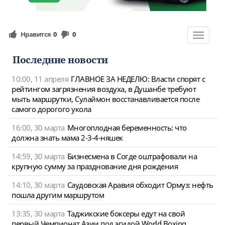
Нравится
0
0
Toggle
navigat
Последние новости
10:00, 11 апреля
ГЛАВНОЕ ЗА НЕДЕЛЮ: Власти спорят с
рейтингом загрязнения воздуха, в Душанбе требуют
мыть маршрутки, Сулаймон восстанавливается после
самого дорогого укола
16:00, 30 марта
Многоплодная беременность: что
должна знать мама 2-3-4-няшек
14:59, 30 марта
Бизнесмена в Согде оштрафовали на
крупную сумму за празднование дня рождения
14:10, 30 марта
Саудовская Аравия обходит Ормуз: нефть
пошла другим маршрутом
13:35, 30 марта
Таджикские боксеры едут на свой
первый Чемпионат Азии под эгидой World Boxing