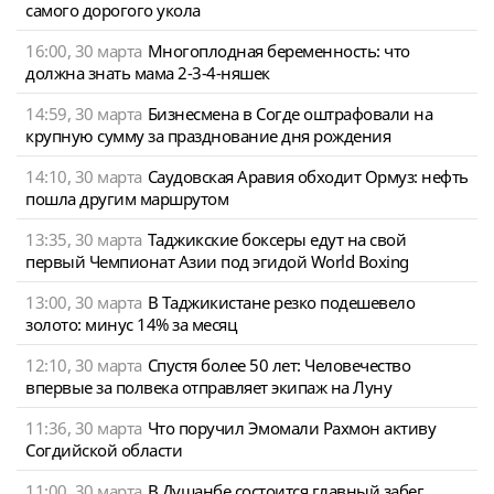
самого дорогого укола
16:00, 30 марта
Многоплодная беременность: что
должна знать мама 2-3-4-няшек
14:59, 30 марта
Бизнесмена в Согде оштрафовали на
крупную сумму за празднование дня рождения
14:10, 30 марта
Саудовская Аравия обходит Ормуз: нефть
пошла другим маршрутом
13:35, 30 марта
Таджикские боксеры едут на свой
первый Чемпионат Азии под эгидой World Boxing
13:00, 30 марта
В Таджикистане резко подешевело
золото: минус 14% за месяц
12:10, 30 марта
Спустя более 50 лет: Человечество
впервые за полвека отправляет экипаж на Луну
11:36, 30 марта
Что поручил Эмомали Рахмон активу
Согдийской области
11:00, 30 марта
В Душанбе состоится главный забег