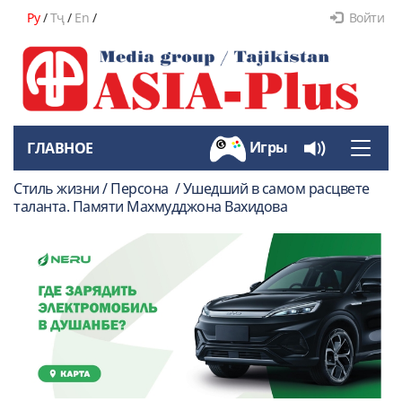
Ру
/
Тҷ
/
En
/
Войти
Игры
ГЛАВНОЕ
Toggle
naviga
Стиль жизни / Персона / Ушедший в самом расцвете
таланта. Памяти Махмудджона Вахидова