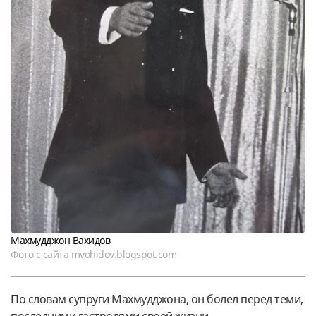
Махмудджон Вахидов
Фото с сайта mvohidov.blogspot.com
По словам супруги Махмудджона, он болел перед теми,