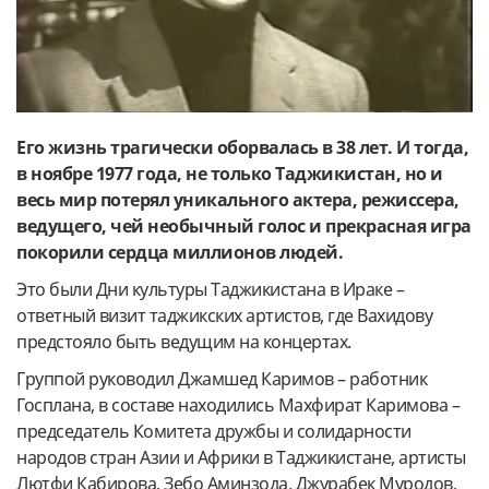
Его жизнь трагически оборвалась в 38 лет. И тогда,
в ноябре 1977 года, не только Таджикистан, но и
весь мир потерял уникального актера, режиссера,
ведущего, чей необычный голос и прекрасная игра
покорили сердца миллионов людей.
Это были Дни культуры Таджикистана в Ираке –
ответный визит таджикских артистов, где Вахидову
предстояло быть ведущим на концертах.
Группой руководил Джамшед Каримов – работник
Госплана, в составе находились Махфират Каримова –
председатель Комитета дружбы и солидарности
народов стран Азии и Африки в Таджикистане, артисты
Лютфи Кабирова, Зебо Аминзода, Джурабек Муродов,