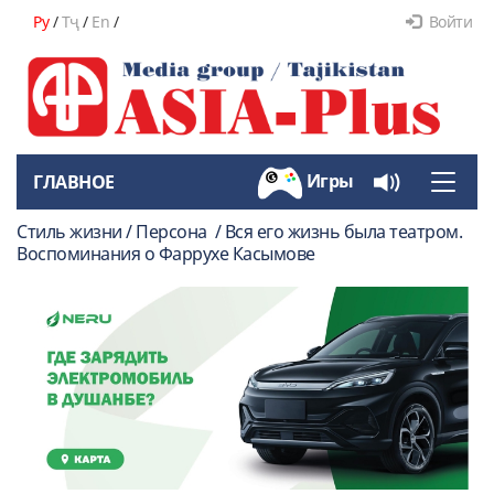
Ру
/
Тҷ
/
En
/
Войти
Игры
ГЛАВНОЕ
Toggle
naviga
Стиль жизни / Персона / Вся его жизнь была театром.
Воспоминания о Фаррухе Касымове