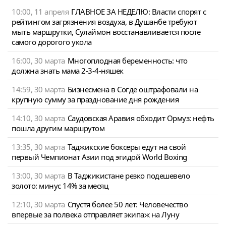
10:00, 11 апреля
ГЛАВНОЕ ЗА НЕДЕЛЮ: Власти спорят с
рейтингом загрязнения воздуха, в Душанбе требуют
мыть маршрутки, Сулаймон восстанавливается после
самого дорогого укола
16:00, 30 марта
Многоплодная беременность: что
должна знать мама 2-3-4-няшек
14:59, 30 марта
Бизнесмена в Согде оштрафовали на
крупную сумму за празднование дня рождения
14:10, 30 марта
Саудовская Аравия обходит Ормуз: нефть
пошла другим маршрутом
13:35, 30 марта
Таджикские боксеры едут на свой
первый Чемпионат Азии под эгидой World Boxing
13:00, 30 марта
В Таджикистане резко подешевело
золото: минус 14% за месяц
12:10, 30 марта
Спустя более 50 лет: Человечество
впервые за полвека отправляет экипаж на Луну