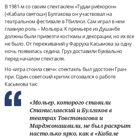
В 1981-м со своим спектаклем «Тудаи риёкорон»
(«Кабала святош») Булгакова он участвовал на
театральном фестивале в Тбилиси. Сам играл в нем
главную роль – Мольера. К премьере из Душанбе
должны были привезти костюмы и декорации, но их все
не было. От переживаний у Фарруха Касымова за одну
ночь появилась седина. Груз доставили буквально
перед началом спектакля.
Но «игра стоила свеч»: спектакль был удостоен Гран-
при. Один советский критик отозвался о работе
Касымова так:
«Мольер, которого ставили
Станиславский и Булгаков в
театрах Товстоногова и
Марджонашвили, не был раскрыт
настолько ярко, как в «Кабале