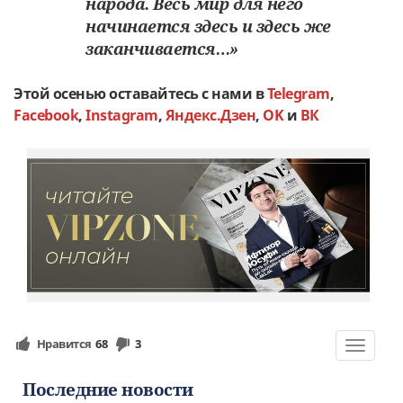
народа. Весь мир для него
начинается здесь и здесь же
заканчивается…»
Этой осенью оставайтесь с нами в
Telegram
,
Facebook
,
Instagram
,
Яндекс.Дзен
,
OK
и
ВК
Нравится
68
3
Toggle
navigat
Последние новости