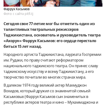
Фаррух Касымов
Фото: с сайта pitfi.tj
Сегодня свое 77-летие мог бы отметить один из
талантливых театральных режиссеров
Таджикистана, основатель и руководитель театра
«Ахорун» Фаррух Касымов: его сердце перестало
биться 15 лет назад.
Народного артиста Таджикистана, лауреата Госпремии
им. Рудаки, по праву считают реформатором
национального таджикского театра. Он принес славу
таджикскому искусству и всему Таджикистану, а его
творчество почитали во многих странах мира.
В далеком 1974 году великий актер Махмуджон
Вохидов, который дружил со знаменитой семьей
Касымовых (Фаррух Касымов сын знаменитых в
республике актеров театра и кино – Мухаммаджона и