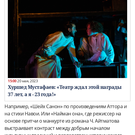
15:00
20 мая, 2023
Хуршед Мустафаев: «Театр ждал этой награды
37 лет, а я - 23 года!»
Например, «Шейх Санон» по произведениям Аттора и
на стихи Навои. Или «Найман она», где режиссер на
основе притчи о манкурте из романа Ч. Айтматова
выстраивает контраст между добрым началом