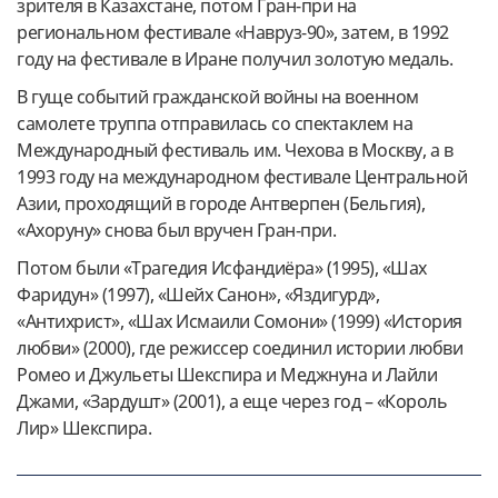
зрителя в Казахстане, потом Гран-при на
региональном фестивале «Навруз-90», затем, в 1992
году на фестивале в Иране получил золотую медаль.
В гуще событий гражданской войны на военном
самолете труппа отправилась со спектаклем на
Международный фестиваль им. Чехова в Москву, а в
1993 году на международном фестивале Центральной
Азии, проходящий в городе Антверпен (Бельгия),
«Ахоруну» снова был вручен Гран-при.
Потом были «Трагедия Исфандиёра» (1995), «Шах
Фаридун» (1997), «Шейх Санон», «Яздигурд»,
«Антихрист», «Шах Исмаили Сомони» (1999) «История
любви» (2000), где режиссер соединил истории любви
Ромео и Джульеты Шекспира и Меджнуна и Лайли
Джами, «Зардушт» (2001), а еще через год – «Король
Лир» Шекспира.