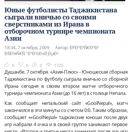
Юные футболисты Таджикистана
сыграли вничью со своими
сверстниками из Ирана в
отборочном турнире чемпионата
Азии
18:34, 7 октября, 2009
Автор: ÐŸÐ°Ð¹Ñ€Ð°Ð²
Ð§Ð¾Ñ€ÑˆÐ°Ð½Ð±Ð¸ÐµÐ²
0
0
0
1720
Душанбе. 7 октября. «Азия-Плюс» - Юношеская сборная
Таджикистана по футболу сыграла вничью со сборной
Ирана сегодня в своем втором матче отборочного
турнира чемпионата Азии (до 16 лет) в столице Непала.
Как сообщает непальский сайт «GoolNepal», матч
закончился в эти минуты со счетом 0:0. Таким образом,
сообщает ««GoolNepal» таджикские юноши после двух
игр набрали 4 очка и в своей группе занимают первое
место. «Второе и третье места занимают после дух игр