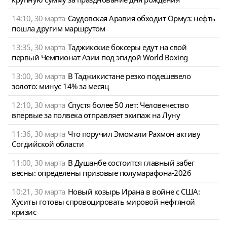
14:10, 30 марта
Саудовская Аравия обходит Ормуз: нефть
пошла другим маршрутом
13:35, 30 марта
Таджикские боксеры едут на свой
первый Чемпионат Азии под эгидой World Boxing
13:00, 30 марта
В Таджикистане резко подешевело
золото: минус 14% за месяц
12:10, 30 марта
Спустя более 50 лет: Человечество
впервые за полвека отправляет экипаж на Луну
11:36, 30 марта
Что поручил Эмомали Рахмон активу
Согдийской области
11:00, 30 марта
В Душанбе состоится главный забег
весны: определены призовые полумарафона-2026
10:21, 30 марта
Новый козырь Ирана в войне с США:
Хуситы готовы спровоцировать мировой нефтяной
кризис