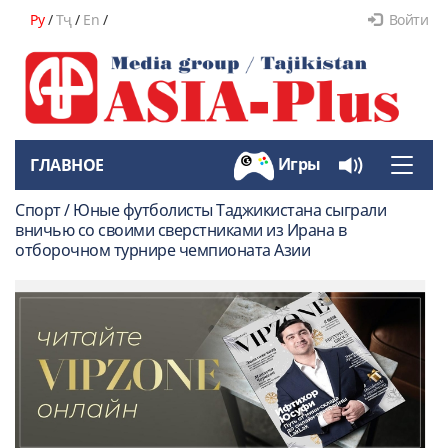
Ру
/
Тҷ
/
En
/
Войти
Игры
ГЛАВНОЕ
Toggle
naviga
Спорт / Юные футболисты Таджикистана сыграли
вничью со своими сверстниками из Ирана в
отборочном турнире чемпионата Азии