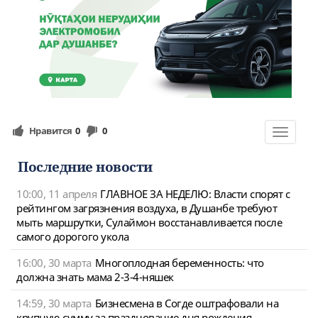
Нравится
0
0
Toggle
navigat
Последние новости
10:00, 11 апреля
ГЛАВНОЕ ЗА НЕДЕЛЮ: Власти спорят с
рейтингом загрязнения воздуха, в Душанбе требуют
мыть маршрутки, Сулаймон восстанавливается после
самого дорогого укола
16:00, 30 марта
Многоплодная беременность: что
должна знать мама 2-3-4-няшек
14:59, 30 марта
Бизнесмена в Согде оштрафовали на
крупную сумму за празднование дня рождения