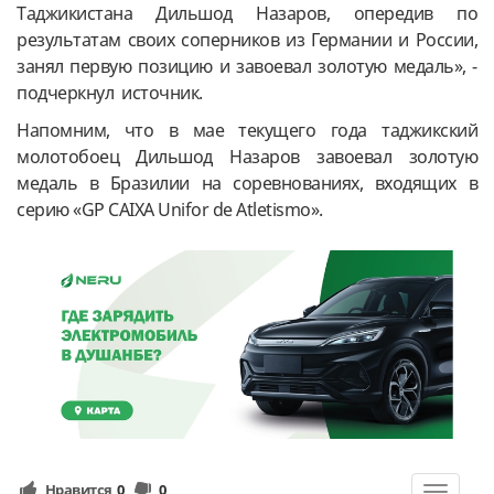
Таджикистана Дильшод Назаров, опередив по
результатам своих соперников из Германии и России,
занял первую позицию и завоевал золотую медаль», -
подчеркнул источник.
Напомним, что в мае текущего года таджикский
молотобоец Дильшод Назаров завоевал золотую
медаль в Бразилии на соревнованиях, входящих в
серию «GP CAIXA Unifor de Atletismo».
Нравится
0
0
Toggle