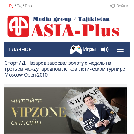
Ру
/
Тҷ
/
En
/
Войти
Игры
ГЛАВНОЕ
Toggle
naviga
Спорт / Д. Назаров завоевал золотую медаль на
третьем международном легкоатлетическом турнире
Moscow Open-2010