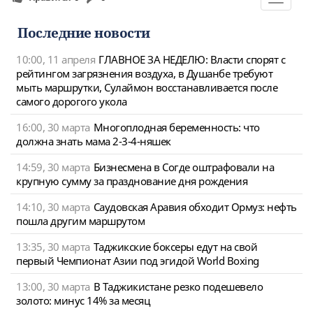
navigat
Последние новости
10:00, 11 апреля
ГЛАВНОЕ ЗА НЕДЕЛЮ: Власти спорят с
рейтингом загрязнения воздуха, в Душанбе требуют
мыть маршрутки, Сулаймон восстанавливается после
самого дорогого укола
16:00, 30 марта
Многоплодная беременность: что
должна знать мама 2-3-4-няшек
14:59, 30 марта
Бизнесмена в Согде оштрафовали на
крупную сумму за празднование дня рождения
14:10, 30 марта
Саудовская Аравия обходит Ормуз: нефть
пошла другим маршрутом
13:35, 30 марта
Таджикские боксеры едут на свой
первый Чемпионат Азии под эгидой World Boxing
13:00, 30 марта
В Таджикистане резко подешевело
золото: минус 14% за месяц