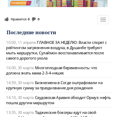
Нравится
0
0
Toggle
navigat
Последние новости
10:00, 11 апреля
ГЛАВНОЕ ЗА НЕДЕЛЮ: Власти спорят с
рейтингом загрязнения воздуха, в Душанбе требуют
мыть маршрутки, Сулаймон восстанавливается после
самого дорогого укола
16:00, 30 марта
Многоплодная беременность: что
должна знать мама 2-3-4-няшек
14:59, 30 марта
Бизнесмена в Согде оштрафовали на
крупную сумму за празднование дня рождения
14:10, 30 марта
Саудовская Аравия обходит Ормуз: нефть
пошла другим маршрутом
13:35, 30 марта
Таджикские боксеры едут на свой