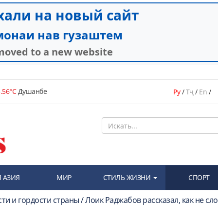
.56°C
Душанбе
Ру
/
Тҷ
/
En
/
 АЗИЯ
МИР
СТИЛЬ ЖИЗНИ
СПОРТ
сти и гордости страны / Лоик Раджабов рассказал, как не сл