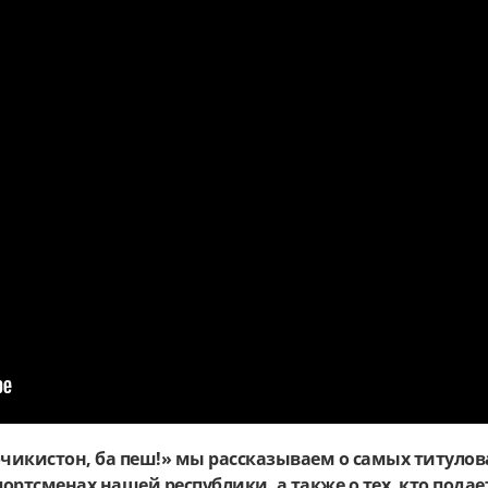
очикистон, ба пеш!» мы рассказываем о самых титуло
ортсменах нашей республики, а также о тех, кто подае