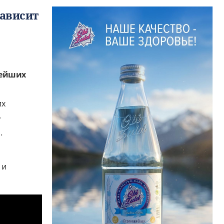
зависит
нейших
их
.
.
 и