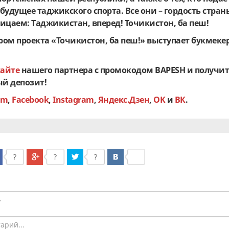
будущее таджикского спорта. Все они – гордость стран
ицаем: Таджикистан, вперед! Точикистон, ба пеш!
ом проекта «Точикистон, ба пеш!» выступает букмеке
сайте
нашего партнера с промокодом BAPESH и получит
ый депозит!
am
,
Facebook
,
Instagram
,
Яндекс.Дзен
,
OK
и
ВК
.
?
?
?