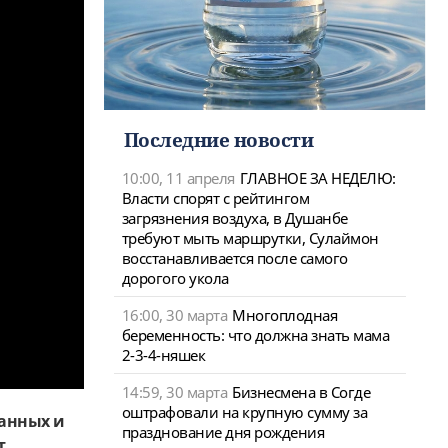
Последние новости
10:00, 11 апреля
ГЛАВНОЕ ЗА НЕДЕЛЮ:
Власти спорят с рейтингом
загрязнения воздуха, в Душанбе
требуют мыть маршрутки, Сулаймон
восстанавливается после самого
дорогого укола
16:00, 30 марта
Многоплодная
беременность: что должна знать мама
2-3-4-няшек
14:59, 30 марта
Бизнесмена в Согде
оштрафовали на крупную сумму за
ванных и
празднование дня рождения
т