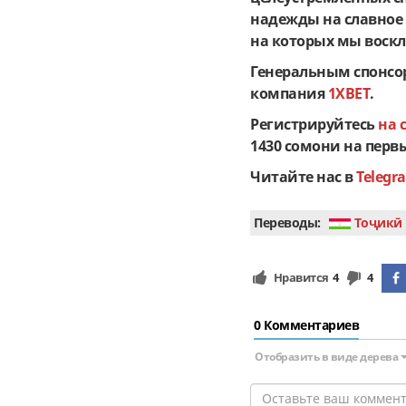
надежды на славное 
на которых мы воскл
Генеральным спонсор
компания
1XBET
.
Регистрируйтесь
на 
1430 сомони на перв
Читайте нас в
Telegr
Переводы:
Тоҷикӣ
Нравится
4
4
0 Комментариев
Отобразить в виде дерева