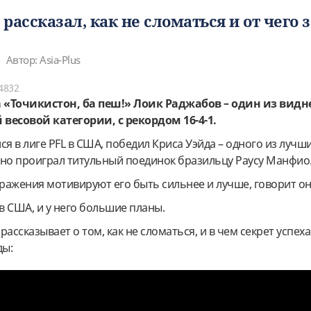
рассказал, как не сломаться и от чего 
Автор: Asia-Plus
4832
 «Точикистон, ба пеш!» Лоик Раджабов – один из вид
весовой категории, с рекордом 16-4-1.
ся в лиге PFL в США, победил Криса Уэйда – одного из лучш
 но проиграл титульный поединок бразильцу Раусу Манфио
оражения мотивируют его быть сильнее и лучше, говорит он
 в США, и у него большие планы.
ассказывает о том, как не сломаться, и в чем секрет успеха
ды: