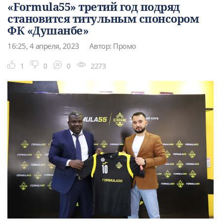
«Formula55» третий год подряд
становится титульным спонсором
ФК «Душанбе»
16:25, 4 апреля, 2023
Автор: Промо
1
0
0
2273