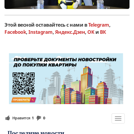
Этой весной оставайтесь с нами в
Telegram
,
Facebook
,
Instagram
,
Яндекс.Дзен
,
OK
и
ВК
Нравится
1
0
Toggle
navigat
Последние новости