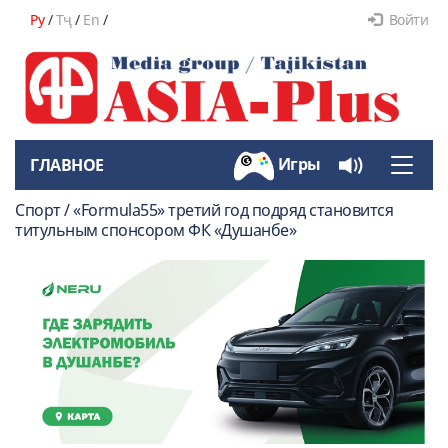
Ру
/
Тҷ
/
En
/
Войти
Игры
ГЛАВНОЕ
Toggle
naviga
Спорт / «Formula55» третий год подряд становится
титульным спонсором ФК «Душанбе»