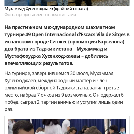
Мухаммад Хусенходжаев (крайний справа)
Фото: предоставлено шахматистами
На престижном международном шахматном
турнире
49
Open
Internacional
d
'
Escacs
Vila
de
Sitges
в
испанском городе Ситжес (провинция Барселона)
два брата из Таджикистана –
Мухаммад и
Мустафохуджа Хусенходжаевы
– добились
впечатляющих результатов.
На турнире, завершившемся 30 июля, Мухаммад
Хусенходжаев, международный мастер и член
олимпийской сборной Таджикистана, занял третье
место, набрав 7 очков из 9 возможных. Он одержал 6
побед, сыграл 2 партии вничью и уступил лишь один
раз.