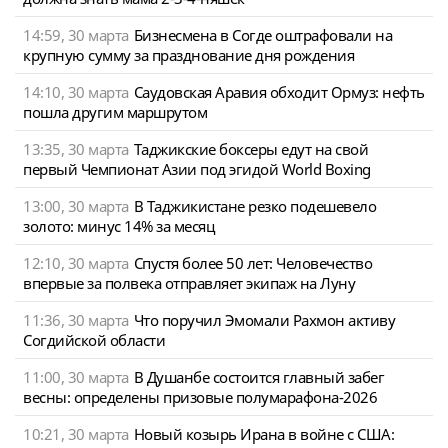
14:59, 30 марта
Бизнесмена в Согде оштрафовали на
крупную сумму за празднование дня рождения
14:10, 30 марта
Саудовская Аравия обходит Ормуз: нефть
пошла другим маршрутом
13:35, 30 марта
Таджикские боксеры едут на свой
первый Чемпионат Азии под эгидой World Boxing
13:00, 30 марта
В Таджикистане резко подешевело
золото: минус 14% за месяц
12:10, 30 марта
Спустя более 50 лет: Человечество
впервые за полвека отправляет экипаж на Луну
11:36, 30 марта
Что поручил Эмомали Рахмон активу
Согдийской области
11:00, 30 марта
В Душанбе состоится главный забег
весны: определены призовые полумарафона-2026
10:21, 30 марта
Новый козырь Ирана в войне с США: