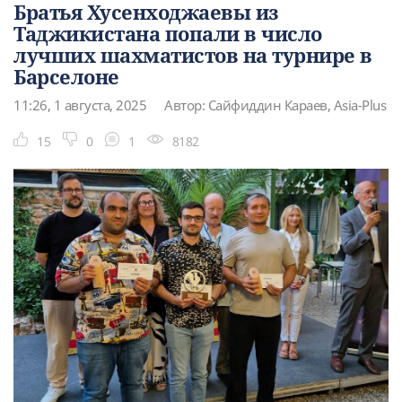
Братья Хусенходжаевы из
Таджикистана попали в число
лучших шахматистов на турнире в
Барселоне
11:26, 1 августа, 2025
Автор: Сайфиддин Караев, Asia-Plus
15
0
1
8182