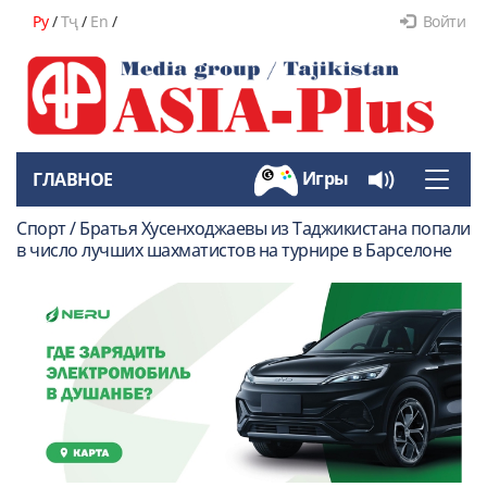
Ру
/
Тҷ
/
En
/
Войти
Игры
ГЛАВНОЕ
Toggle
naviga
Спорт / Братья Хусенходжаевы из Таджикистана попали
в число лучших шахматистов на турнире в Барселоне