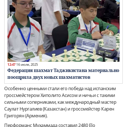
12:47
16 июля, 2025
Федерация шахмат Таджикистана материально
поощрила двух юных шахматистов
Особенно ценными стали его победа над испанским
гроссмейстером Хиполито Асисом и ничьи с такими
сильными соперниками, как международный мастер
Саулат Нургалиев (Казахстан) и гроссмейстер Карен
Григорян (Армения).
Перформанс Мухаммада составил 2480 Elo