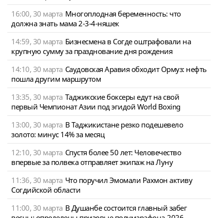
16:00, 30 марта
Многоплодная беременность: что
должна знать мама 2-3-4-няшек
14:59, 30 марта
Бизнесмена в Согде оштрафовали на
крупную сумму за празднование дня рождения
14:10, 30 марта
Саудовская Аравия обходит Ормуз: нефть
пошла другим маршрутом
13:35, 30 марта
Таджикские боксеры едут на свой
первый Чемпионат Азии под эгидой World Boxing
13:00, 30 марта
В Таджикистане резко подешевело
золото: минус 14% за месяц
12:10, 30 марта
Спустя более 50 лет: Человечество
впервые за полвека отправляет экипаж на Луну
11:36, 30 марта
Что поручил Эмомали Рахмон активу
Согдийской области
11:00, 30 марта
В Душанбе состоится главный забег
весны: определены призовые полумарафона-2026