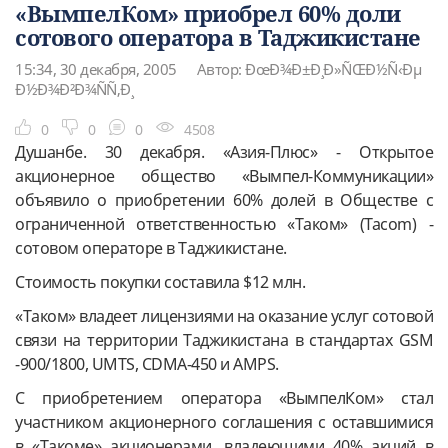
«ВымпелКом» приобрел 60% доли
сотового оператора в Таджикистане
15:34, 30 декабря, 2005
Автор: ÐœÐ¾Ð±Ð¸Ð»ÑŒÐ½Ñ‹Ðµ
Ð½Ð¾Ð²Ð¾ÑÑ‚Ð¸
0
0
0
4508
Душанбе. 30 декабря. «Азия-Плюс» - Открытое
акционерное общество «Вымпел-Коммуникации»
объявило о приобретении 60% долей в Обществе с
ограниченной ответственностью «Таком» (Tacom) -
сотовом операторе в Таджикистане.
Стоимость покупки составила $12 млн.
«Таком» владеет лицензиями на оказание услуг сотовой
связи на территории Таджикистана в стандартах GSM
-900/1800, UMTS, CDMA-450 и AMPS.
С приобретением оператора «ВымпелКом» стал
участником акционерного соглашения с оставшимися
в «Такоме» акционерами, владеющими 40% акций в