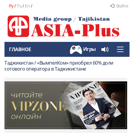
Ру
/
Тҷ
/
En
/
Войти
Игры
ГЛАВНОЕ
Toggle
naviga
Таджикистан / «ВымпелКом» приобрел 60% доли
сотового оператора в Таджикистане