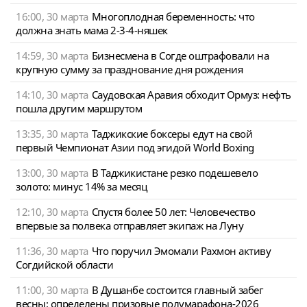
16:00, 30 марта
Многоплодная беременность: что
должна знать мама 2-3-4-няшек
14:59, 30 марта
Бизнесмена в Согде оштрафовали на
крупную сумму за празднование дня рождения
14:10, 30 марта
Саудовская Аравия обходит Ормуз: нефть
пошла другим маршрутом
13:35, 30 марта
Таджикские боксеры едут на свой
первый Чемпионат Азии под эгидой World Boxing
13:00, 30 марта
В Таджикистане резко подешевело
золото: минус 14% за месяц
12:10, 30 марта
Спустя более 50 лет: Человечество
впервые за полвека отправляет экипаж на Луну
11:36, 30 марта
Что поручил Эмомали Рахмон активу
Согдийской области
11:00, 30 марта
В Душанбе состоится главный забег
весны: определены призовые полумарафона-2026