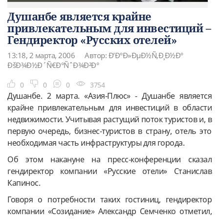
Душанбе является крайне
привлекательным для инвестиций –
Гендиректор «Русских отелей»
13:18, 2 марта, 2006
Автор: Ð’Ð°Ð»ÐµÐ½Ñ‚Ð¸Ð½Ð°
ÐšÐ¾Ð½Ð´Ñ€Ð°ÑˆÐ¾Ð²Ð°
0
0
0
3754
Душанбе. 2 марта. «Азия-Плюс» - Душанбе является
крайне привлекательным для инвестиций в области
недвижимости. Учитывая растущий поток туристов и, в
первую очередь, бизнес-туристов в страну, отель это
необходимая часть инфраструктуры для города.
Об этом накануне на пресс-конференции сказал
гендиректор компании «Русские отели» Станислав
Капинос.
Говоря о потребности таких гостиниц, гендиректор
компании «Созидание» Александр Семченко отметил,