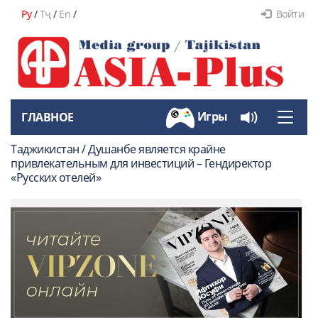
Ру
/
Тҷ
/
En
/
Войти
Игры
ГЛАВНОЕ
Toggle
naviga
Таджикистан / Душанбе является крайне
привлекательным для инвестиций – Гендиректор
«Русских отелей»