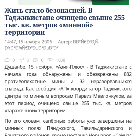
Жить стало безопасней. В
Таджикистане очищено свыше 255
тыс. кв. метров «минной»
территории
14:47, 15 ноября, 2006
Автор: ÐÐ°Ñ€Ð³Ð¸Ñ
Ð¥Ð°Ð¼Ñ€Ð°Ð±Ð°ÐµÐ²Ð°
0
0
0
1038
Душанбе. 15 ноября. «Азия-Плюс» - В Таджикистане с
начала года обнаружены и обезврежены 882
противопехотные мины и 32 неразорвавшихся
снаряда. Как сообщил «АП» координатор Таджикского
центра по минным вопросам Парвиз Мавлонкулов, за
этот период очищено свыше 255 тыс. кв. метров
«заражённой» территории.
По его словам, сапёрные работы уже завершены на
минных полях Пянджского, Тавильдаринского и
Раштского районов, кроме местечка Чорчарог. «Сейчас