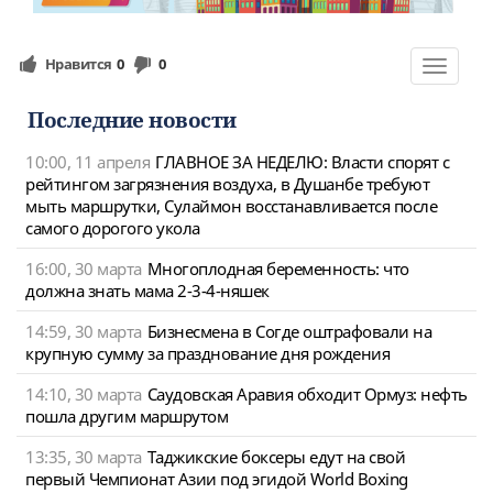
Нравится
0
0
Toggle
navigat
Последние новости
10:00, 11 апреля
ГЛАВНОЕ ЗА НЕДЕЛЮ: Власти спорят с
рейтингом загрязнения воздуха, в Душанбе требуют
мыть маршрутки, Сулаймон восстанавливается после
самого дорогого укола
16:00, 30 марта
Многоплодная беременность: что
должна знать мама 2-3-4-няшек
14:59, 30 марта
Бизнесмена в Согде оштрафовали на
крупную сумму за празднование дня рождения
14:10, 30 марта
Саудовская Аравия обходит Ормуз: нефть
пошла другим маршрутом
13:35, 30 марта
Таджикские боксеры едут на свой
первый Чемпионат Азии под эгидой World Boxing