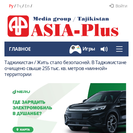
Ру
/
Тҷ
/
En
/
Войти
Игры
ГЛАВНОЕ
Toggle
naviga
Таджикистан / Жить стало безопасней. В Таджикистане
очищено свыше 255 тыс. кв. метров «минной»
территории