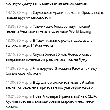
крупную сумму за празднование дня рождения
14:10, 30 марта
Саудовская Аравия обходит Ормуз: нефть
пошла другим маршрутом
13:35, 30 марта
Таджикские боксеры едут на свой
первый Чемпионат Азии под эгидой World Boxing
13:00, 30 марта
В Таджикистане резко подешевело
золото: минус 14% за месяц
12:10, 30 марта
Спустя более 50 лет: Человечество
впервые за полвека отправляет экипаж на Луну
11:36, 30 марта
Что поручил Эмомали Рахмон активу
Согдийской области
11:00, 30 марта
В Душанбе состоится главный забег
весны: определены призовые полумарафона-2026
10:21, 30 марта
Новый козырь Ирана в войне с США:
Хуситы готовы спровоцировать мировой нефтяной
кризис