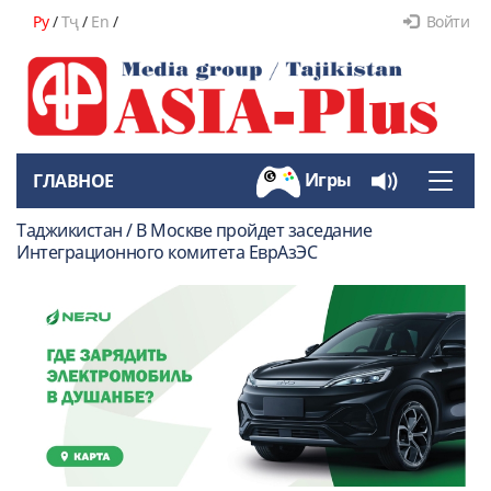
Ру
/
Тҷ
/
En
/
Войти
Игры
ГЛАВНОЕ
Toggle
naviga
Таджикистан / В Москве пройдет заседание
Интеграционного комитета ЕврАзЭС