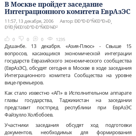
В Москве пройдет заседание
Интеграционного комитета ЕврАзЭС
11:57, 13 декабря, 2006
Автор: ÐÐ°Ð·Ð°Ñ€Ð°Ð»Ð¸
ÐŸÐ¸Ñ€Ð½Ð°Ð·Ð°Ñ€Ð¾Ð²
0
0
0
1235
Душанбе. 13 декабря. «Азия-Плюс» - Свыше 15
вопросов, касающихся экономической интеграции
государств Евразийского экономического сообщества
(ЕврАзЭС), обсудят сегодня в Москве в ходе заседания
Интеграционного комитета Сообщества на уровне
вице-премьеров.
Как стало известно «АП» в Исполнительном аппарате
главы государства, Таджикистан на заседании
представит постпред республики при ЕврАзЭС
Файзулло Холбобоев.
Участники заседания обсудят ход подготовки
документов, необходимых для формирования