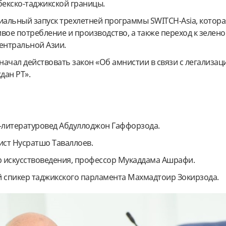
бекско-таджикской границы.
иальный запуск трехлетней программы SWITCH-Asia, котора
вое потребление и производство, а также переход к зелен
Центральной Азии.
начал действовать закон «Об амнистии в связи с легализац
дан РТ».
-литературовед Абдуллоджон Гаффорзода.
ст Нусратшо Таваллоев.
 искусствоведения, профессор Мукаддама Ашрафи.
 спикер таджикского парламента Махмадтоир Зокирзода.