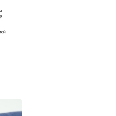
я
ой
ией