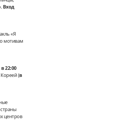
о.
Вход
акль «Я
по мотивам
е
в 22:00
 Кореей (
в
бные
е страны
ых центров