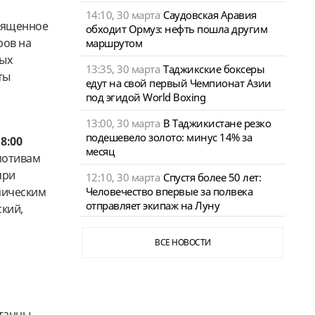
14:10, 30 марта
Саудовская Аравия
вященное
обходит Ормуз: нефть пошла другим
ров на
маршрутом
ных
13:35, 30 марта
Таджикские боксеры
ты
едут на свой первый Чемпионат Азии
под эгидой World Boxing
13:00, 30 марта
В Таджикистане резко
подешевело золото: минус 14% за
18:00
месяц
мотивам
при
12:10, 30 марта
Спустя более 50 лет:
Человечество впервые за полвека
мическим
отправляет экипаж на Луну
ский,
ВСЕ НОВОСТИ
танцы,