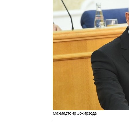
Махмадтоир Зокирзода