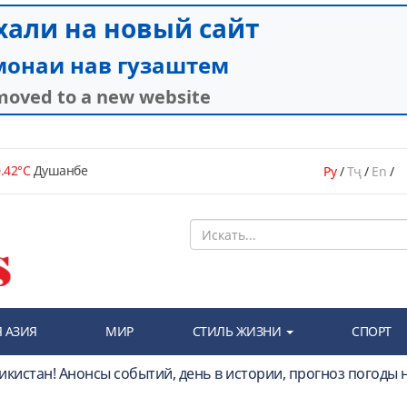
.42°C
Душанбе
Ру
/
Тҷ
/
En
/
 АЗИЯ
МИР
СТИЛЬ ЖИЗНИ
СПОРТ
икистан! Анонсы событий, день в истории, прогноз погоды 