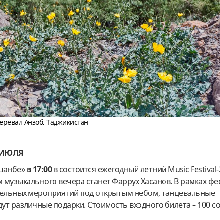
перевал Анзоб, Таджикистан
 ИЮЛЯ
ушанбе»
в 17:00
в состоится
ежегодный летний Music Festival-
 музыкального вечера станет Фаррух Хасанов. В рамках фе
тельных мероприятий под открытым небом, танцевальные
дут различные подарки. Стоимость входного билета – 100 с