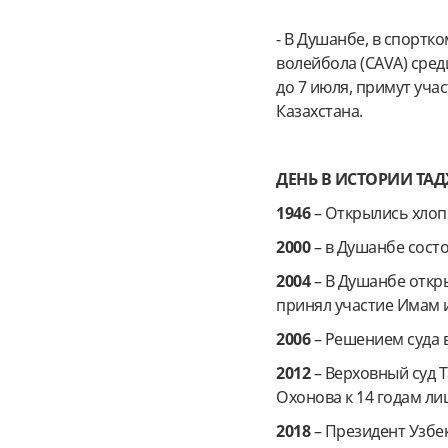
- В Душанбе, в спорт
волейбола (CAVA) сред
до 7 июля, примут уча
Казахстана.
ДЕНЬ В ИСТОРИИ ТА
1946
– Открылись хлоп
2000
– в Душанбе состо
2004
– В Душанбе отк
принял участие Имам и
2006
– Решением суда 
2012
– Верховный суд 
Охонова к 14 годам л
2018
– Президент Узбе