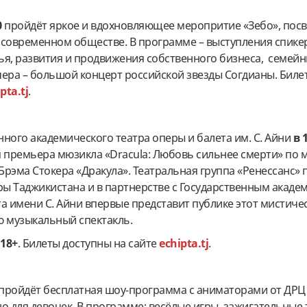
0
пройдёт яркое и вдохновляющее меропритие «Зебо», пос
 современном обществе. В программе – выступления спике
ья, развития и продвижения собственного бизнеса, семей
чера – большой концерт российской звезды Согдианы. Биле
pta.tj
.
енного академического театра оперы и балета им. С. Айни
в 
я премьера мюзикла «Dracula: Любовь сильнее смерти» по 
рэма Стокера «Дракула». Театральная группа «Ренессанс» 
ы Таджикистана и в партнерстве с Государственным акаде
а имени С. Айни впервые представит публике этот мистиче
 музыкальный спектакль.
:
18+
. Билеты доступны на сайте
echipta.tj
.
пройдёт бесплатная шоу-программа с аниматорами от ДРЦ
о для девочек. В программе: весёлые игры, зажигательные 