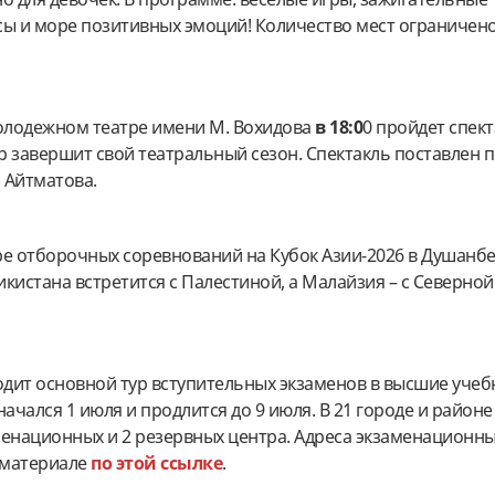
сы и море позитивных эмоций! Количество мест ограничен
молодежном театре имени М. Вохидова
в 18:0
0 пройдет спект
р завершит свой театральный сезон. Спектакль поставлен 
 Айтматова.
уре отборочных соревнований на Кубок Азии-2026 в Душанб
кистана встретится с Палестиной, а Малайзия – с Северной
одит основной тур вступительных экзаменов в высшие уче
начался 1 июля и продлится до 9 июля. В 21 городе и район
менационных и 2 резервных центра. Адреса экзаменационн
 материале
по этой ссылке
.