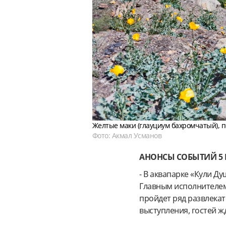
Желтые маки (глауциум бахромчатый), 
Фото: Акмал Усманов
АНОНСЫ СОБЫТИЙ 5
- В аквапарке «Кули Д
Главным исполнителем
пройдет ряд развлека
выступления, гостей ж