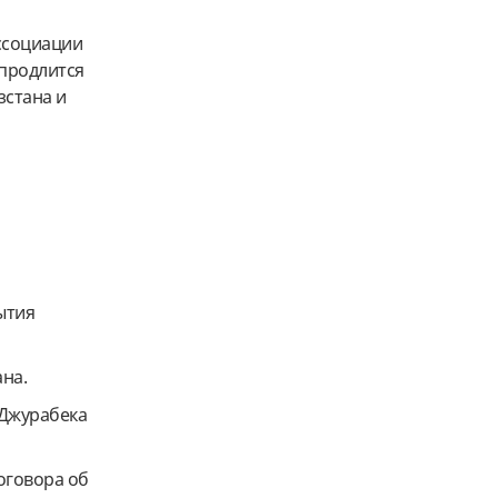
ассоциации
 продлится
зстана и
ытия
ана.
 Джурабека
оговора об