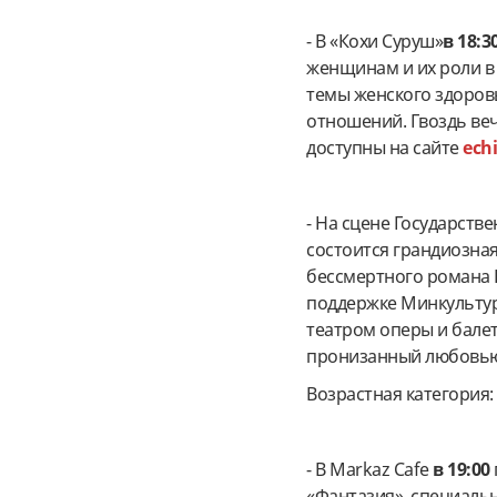
- В «Кохи Суруш»
в 18:3
женщинам и их роли в
темы женского здоров
отношений. Гвоздь ве
доступны на сайте
echi
- На сцене Государств
состоится грандиозна
бессмертного романа Б
поддержке Минкультур
театром оперы и балет
пронизанный любовью
Возрастная категория
- В Markaz Cafe
в 19:00
«Фантазия», специальн