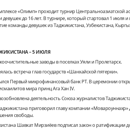
комплексе «Олимп» проходит турнир Центральноазиатской 
и девушек до 16 лет. В турнире, который стартовал 1 июля и
стие команды девушек из Таджикистана, Узбекистана, Кыргы
ДЖИКИСТАНА – 5 ИЮЛЯ
коочистительные заводы в поселках Уяли и Пролетарск.
ялась встреча глав государств «Шанхайской пятерки».
рылся Первый микрофинансовый банк РТ. В церемонии откр
смаилитов мира принц Ага Хан IV.
возобновлена деятельность Союза журналистов Таджикист
Таджикистана приговорил главу компании «Мовароуннахр»
ишения свободы.
кистана Шавкат Мирзиёев подписал закон о ратификации д