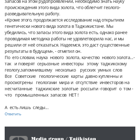
запасов на этом рудопроявлении, необходимо знать науку 
происхождения этого вида золота, что облегчит геолого-
разведывательную работу.

«Кроме этого, продолжается исследование над открытием 
генетически нового вида золота в Таджикистане. Мы 
убедились, что запасы этого вида золота есть, однако ранее 
проводимая методика работы не удовлетворила нас, и мы 
решили от неё отказаться. Надеемся, это даст существенные 
результаты в будущем», - отметил он.

По  его словам, наука  нового  золота, качество  нового золота...-
так   и поверят  серьозные  инвесторы   этому  таджикскому  
геологу,запомнившему   несколько    русских  умных  слов

Все   Советские   геологические  карты  давно купленны и  
просмотрены   геологами  мира и  отсутствие  инвесторов на   
несчитанные   таджикские  золотые  россыпи -говорит  о  том -  
что   промышленных  запасов  НЕТ !

Ответить