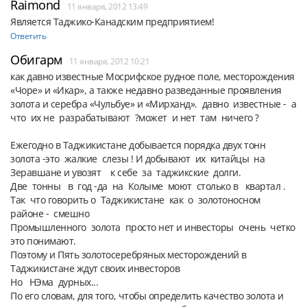
Raimond
11 января, 2012 13:49
Является Таджико-Канадским предприятием!
Ответить
Обигарм
11 января, 2012 10:21
как давно известные Мосрифское рудное поле, месторождения 
«Чоре» и «Икар», а также недавно разведанные проявления 
золота и серебра «Чульбуе» и «Мирханд».  давно  известные -  а  
что  их не  разрабатывают  ?может  и нет  там  ничего ?

Ежегодно в Таджикистане добывается порядка двух тонн 
золота -это  жалкие  слезы ! И добывают  их  китайцы  на  
Зеравшане и увозят    к себе  за  таджикские  долги.

Две  тонны   в  год -да  на  Колыме  моют  столько в   квартал .

Так  что говорить о  Таджикистане  как  о  золотоносном  
районе -  смешно

Промышленного  золота  просто нет и инвесторы  очень  четко  
это понимают.

Поэтому и Пять золотосеребряных месторождений в 
Таджикистане ждут своих инвесторов

Но   НЭма  дурных...

По его словам, для того, чтобы определить качество золота и 