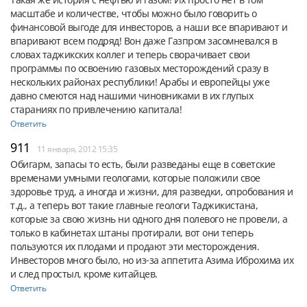
масштабе и количестве, чтобы можно было говорить о 
финансовой выгоде для инвесторов, а наши все впаривают и 
впаривают всем подряд! Вон даже Газпром засомневался в 
словах таджикских коллег и теперь сворачивает свои 
программы по освоению газовых месторождений сразу в 
нескольких районах республики! Арабы и европейцы уже 
давно смеются над нашими чиновниками в их глупых 
стараниях по привлечению капитала!
Ответить
911
11 января, 2012 15:35
Обигарм, запасы то есть, были разведаны еще в советские 
временами умными геологами, которые положили свое 
здоровье труд, а иногда и жизни, для разведки, опробования и 
т.д., а теперь вот такие главные геологи Таджикистана, 
которые за свою жизнь ни одного дня полевого не провели, а 
только в кабинетах штаны протирали, вот они теперь 
пользуются их плодами и продают эти месторождения. 
Инвесторов много было, но из-за аппетита Азима Иброхима их 
и след простыл, кроме китайцев.
Ответить