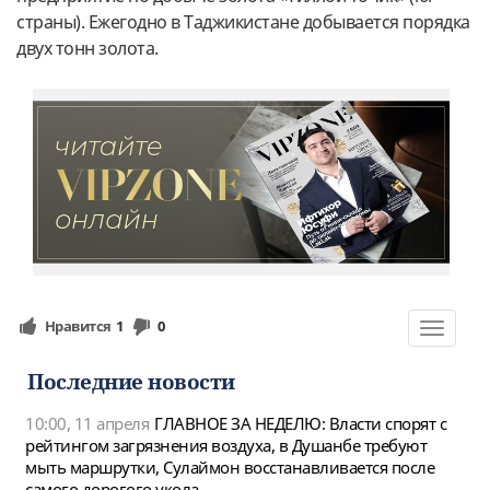
страны). Ежегодно в Таджикистане добывается порядка
двух тонн золота.
Нравится
1
0
Toggle
navigat
Последние новости
10:00, 11 апреля
ГЛАВНОЕ ЗА НЕДЕЛЮ: Власти спорят с
рейтингом загрязнения воздуха, в Душанбе требуют
мыть маршрутки, Сулаймон восстанавливается после
самого дорогого укола