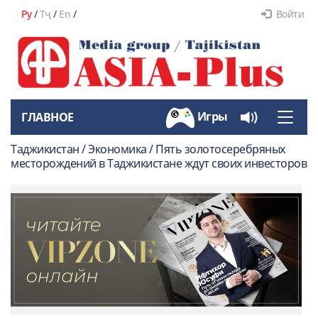
Ру
/
Тҷ
/
En
/
Войти
Игры
ГЛАВНОЕ
Toggle
naviga
Таджикистан / Экономика / Пять золотосеребряных
месторождений в Таджикистане ждут своих инвесторов