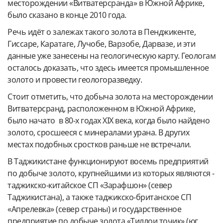
месторождении «Витватерсранда» в Южной Африке,
было сказано в конце 2010 года.
Речь идёт о залежах такого золота в Пенджикенте,
Гиссаре, Каратаге, Лучобе, Варзобе, Дарвазе, и эти
данные уже занесены на геологическую карту. Геологам
осталось доказать, что здесь имеется промышленное
золото и провести геологоразведку.
Стоит отметить, что добыча золота на месторождении
Витватерсранд, расположенном в Южной Африке,
было начато в 80-х годах XIX века, когда было найдено
золото, сросшееся с минералами урана. В других
местах подобных сростков раньше не встречали.
В Таджикистане функционируют восемь предприятий
по добыче золото, крупнейшими из которых являются -
таджикско-китайское СП «Зарафшон» (север
Таджикистана), а также таджикско-британское СП
«Апрелевка» (север страны) и государственное
предприятие по добыче золота «Тиллои точик» (юг