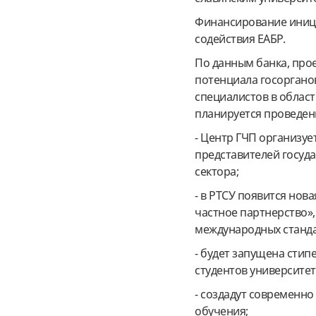
Финансирование иници
содействия ЕАБР.
По данным банка, про
потенциала госоргано
специалистов в област
планируется проведен
- Центр ГЧП организуе
представителей госуда
сектора;
- в РТСУ появится нов
частное партнерство»,
международных станда
- будет запущена сти
студентов университет
- создадут современн
обучения;