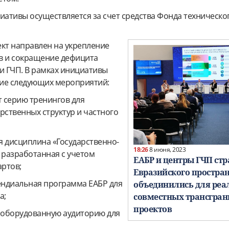
ативы осуществляется за счет средства Фонда техническо
ект направлен на укрепление
в и сокращение дефицита
и ГЧП. В рамках инициативы
ие следующих мероприятий:
т серию тренингов для
рственных структур и частного
ая дисциплина «Государственно-
18:26
8 июня, 2023
 разработанная с учетом
ЕАБР и центры ГЧП стр
ртов;
Евразийского простра
пендиальная программа ЕАБР для
объединились для реа
а;
совместных трансгра
проектов
о оборудованную аудиторию для