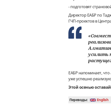
- подготовят страново
Директор ЕАБР по Тад
ГЧП-проектов в Центра
«Совмес
реализов
Алматинс
усилить 
растущег
ЕАБР напоминает, что
уже успешно реализую
Этой осенью оставай
Переводы:
English