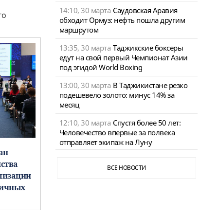
14:10, 30 марта
Саудовская Аравия
го
обходит Ормуз: нефть пошла другим
маршрутом
13:35, 30 марта
Таджикские боксеры
едут на свой первый Чемпионат Азии
под эгидой World Boxing
13:00, 30 марта
В Таджикистане резко
подешевело золото: минус 14% за
месяц
12:10, 30 марта
Спустя более 50 лет:
Человечество впервые за полвека
отправляет экипаж на Луну
ан
нства
ВСЕ НОВОСТИ
лизации
ничных