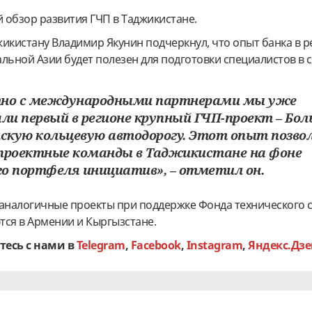
й обзор развития ГЧП в Таджикистане.
жикистану Владимир Якунин подчеркнул, что опыт банка в 
льной Азии будет полезен для подготовки специалистов в с
тно с международными партнерами мы уже
али первый в регионе крупный ГЧП-проект – Бо
кую кольцевую автодорогу. Этот опыт позво
проектные команды в Таджикистане на фоне
о портфеля инициатив», – отметил он.
 аналогичные проекты при поддержке Фонда технического 
тся в Армении и Кыргызстане.
тесь с нами в
Telegram
,
Facebook
,
Instagram
,
Яндекс.Дзе