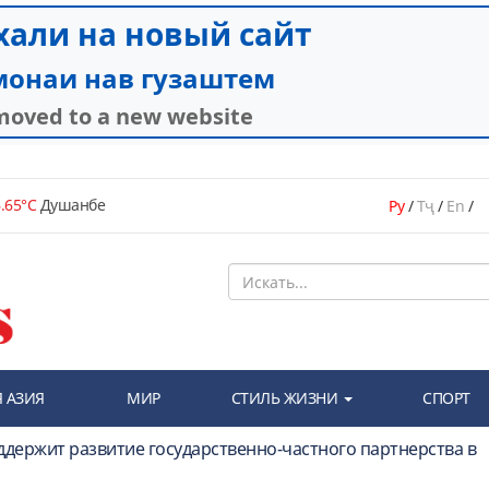
.65°C
Душанбе
Ру
/
Тҷ
/
En
/
 АЗИЯ
МИР
СТИЛЬ ЖИЗНИ
СПОРТ
ддержит развитие государственно-частного партнерства в