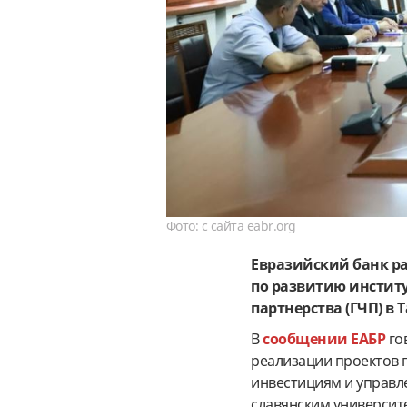
Фото: с сайта eabr.org
Евразийский банк р
по развитию институ
партнерства (ГЧП) в
В
сообщении ЕАБР
го
реализации проектов 
инвестициям и управл
славянским университ