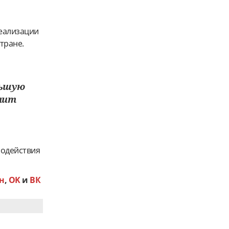
реализации
тране.
льшую
лит
содействия
н
,
OK
и
ВК