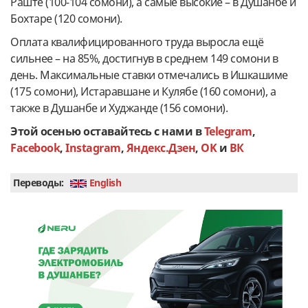
Раште (100-104 сомони), а самые высокие – в Душанбе и
Бохтаре (120 сомони).
Оплата квалифицированного труда выросла ещё
сильнее – на 85%, достигнув в среднем 149 сомони в
день. Максимальные ставки отмечались в Ишкашиме
(175 сомони), Истаравшане и Кулябе (160 сомони), а
также в Душанбе и Худжанде (156 сомони).
Этой осенью оставайтесь с нами в
Telegram
,
Facebook
,
Instagram
,
Яндекс.Дзен
,
OK
и
ВК
Переводы:
English