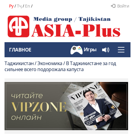
Ру
/
Тҷ
/
En
/
Войти
Игры
ГЛАВНОЕ
Toggle
naviga
Таджикистан / Экономика / В Таджикистане за год
сильнее всего подорожала капуста