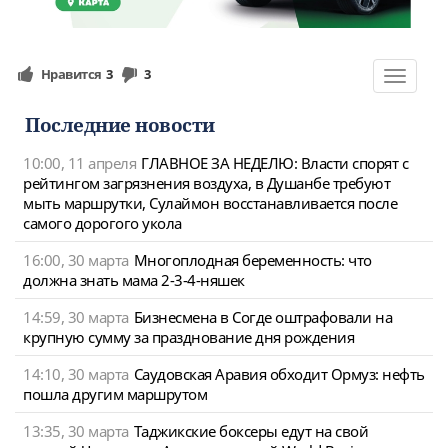
Нравится
3
3
Toggle
navigat
Последние новости
10:00, 11 апреля
ГЛАВНОЕ ЗА НЕДЕЛЮ: Власти спорят с
рейтингом загрязнения воздуха, в Душанбе требуют
мыть маршрутки, Сулаймон восстанавливается после
самого дорогого укола
16:00, 30 марта
Многоплодная беременность: что
должна знать мама 2-3-4-няшек
14:59, 30 марта
Бизнесмена в Согде оштрафовали на
крупную сумму за празднование дня рождения
14:10, 30 марта
Саудовская Аравия обходит Ормуз: нефть
пошла другим маршрутом
13:35, 30 марта
Таджикские боксеры едут на свой