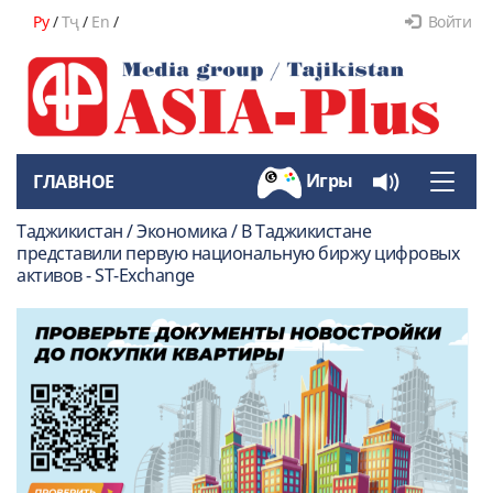
Ру
/
Тҷ
/
En
/
Войти
Игры
ГЛАВНОЕ
Toggle
naviga
Таджикистан / Экономика / В Таджикистане
представили первую национальную биржу цифровых
активов - ST-Exchange