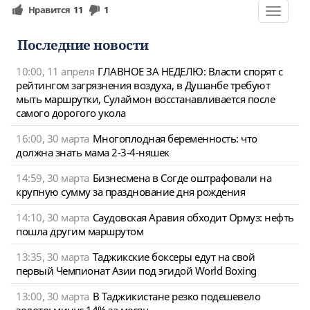
Нравится
11
1
Toggle
navigat
Последние новости
10:00, 11 апреля
ГЛАВНОЕ ЗА НЕДЕЛЮ: Власти спорят с
рейтингом загрязнения воздуха, в Душанбе требуют
мыть маршрутки, Сулаймон восстанавливается после
самого дорогого укола
16:00, 30 марта
Многоплодная беременность: что
должна знать мама 2-3-4-няшек
14:59, 30 марта
Бизнесмена в Согде оштрафовали на
крупную сумму за празднование дня рождения
14:10, 30 марта
Саудовская Аравия обходит Ормуз: нефть
пошла другим маршрутом
13:35, 30 марта
Таджикские боксеры едут на свой
первый Чемпионат Азии под эгидой World Boxing
13:00, 30 марта
В Таджикистане резко подешевело
золото: минус 14% за месяц