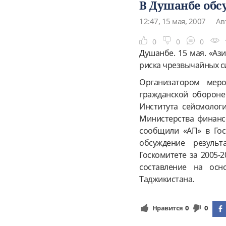
В Душанбе обс
12:47, 15 мая, 2007
Ав
0
0
0
Душанбе. 15 мая. «Аз
риска чрезвычайных с
Организатором меро
гражданской обороне
Института сейсмолог
Министерства финансо
сообщили «АП» в Гос
обсуждение результ
Госкомитете за 2005-
составление на осн
Таджикистана.
Нравится
0
0