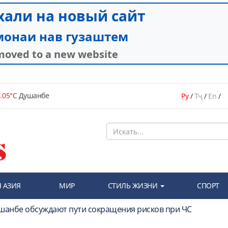
.05°C
Душанбе
Ру
/
Тҷ
/
En
/
 АЗИЯ
МИР
СТИЛЬ ЖИЗНИ
СПОРТ
ушанбе обсуждают пути сокращения рисков при ЧС