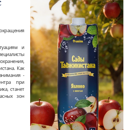
С
сокращения
туациям и
пециалисты
охранения,
стана. Как
внимания -
ентра при
ика, станет
пасных зон