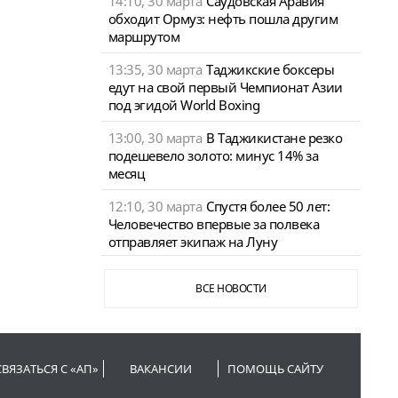
14:10, 30 марта
Саудовская Аравия
обходит Ормуз: нефть пошла другим
маршрутом
13:35, 30 марта
Таджикские боксеры
едут на свой первый Чемпионат Азии
под эгидой World Boxing
13:00, 30 марта
В Таджикистане резко
подешевело золото: минус 14% за
месяц
12:10, 30 марта
Спустя более 50 лет:
Человечество впервые за полвека
отправляет экипаж на Луну
ВСЕ НОВОСТИ
СВЯЗАТЬСЯ С «АП»
ВАКАНСИИ
ПОМОЩЬ САЙТУ