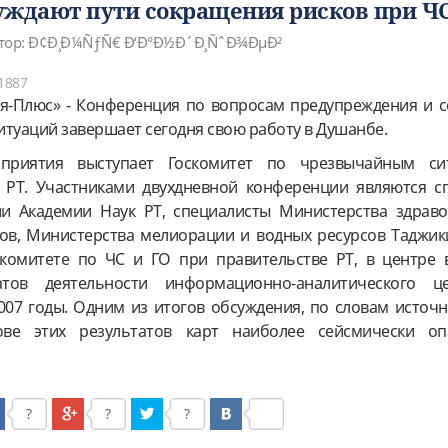
уждают пути сокращения рисков при Ч
тор: Ð¢Ð¸Ð¼ÑƒÑ€ Ð‘Ð°Ð½Ð´Ð¸ÑˆÐ¾ÐµÐ²
1887
ия-Плюс» - Конференция по вопросам предупреждения и 
итуаций завершает сегодня свою работу в Душанбе.
приятия выступает Госкомитет по чрезвычайным си
 РТ. Участниками двухдневной конференции являются с
ии Академии Наук РТ, специалисты Министерства здраво
в, Министерства мелиорации и водных ресурсов Таджики
комитете по ЧС и ГО при правительстве РТ, в центре 
атов деятельности информационно-аналитического ц
2007 годы. Одним из итогов обсуждения, по словам источн
ове этих результатов карт наиболее сейсмически о
?
?
?