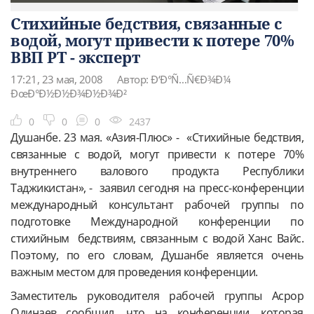
Стихийные бедствия, связанные с
водой, могут привести к потере 70%
ВВП РТ - эксперт
17:21, 23 мая, 2008
Автор: Ð‘Ð°Ñ…Ñ€Ð¾Ð¼
ÐœÐ°Ð½Ð½Ð¾Ð½Ð¾Ð²
0
0
0
2437
Душанбе. 23 мая. «Азия-Плюс» - «Стихийные бедствия,
связанные с водой, могут привести к потере 70%
внутреннего валового продукта Республики
Таджикистан», - заявил сегодня на пресс-конференции
международный консультант рабочей группы по
подготовке Международной конференции по
стихийным бедствиям, связанным с водой Ханс Вайс.
Поэтому, по его словам, Душанбе является очень
важным местом для проведения конференции.
Заместитель руководителя рабочей группы Асрор
Одинаев сообщил, что на конференции, которая