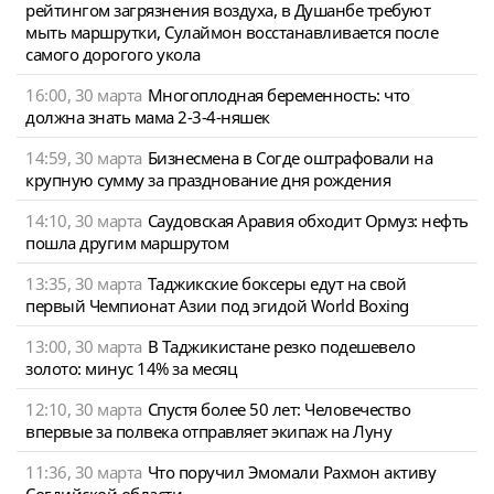
рейтингом загрязнения воздуха, в Душанбе требуют
мыть маршрутки, Сулаймон восстанавливается после
самого дорогого укола
16:00, 30 марта
Многоплодная беременность: что
должна знать мама 2-3-4-няшек
14:59, 30 марта
Бизнесмена в Согде оштрафовали на
крупную сумму за празднование дня рождения
14:10, 30 марта
Саудовская Аравия обходит Ормуз: нефть
пошла другим маршрутом
13:35, 30 марта
Таджикские боксеры едут на свой
первый Чемпионат Азии под эгидой World Boxing
13:00, 30 марта
В Таджикистане резко подешевело
золото: минус 14% за месяц
12:10, 30 марта
Спустя более 50 лет: Человечество
впервые за полвека отправляет экипаж на Луну
11:36, 30 марта
Что поручил Эмомали Рахмон активу
Согдийской области