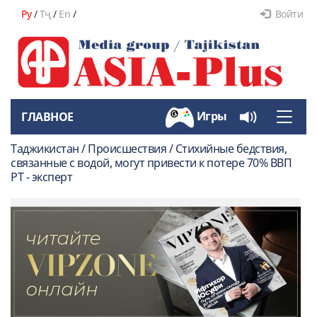
Ру
/
Тҷ
/
En
/
Войти
Игры
ГЛАВНОЕ
Toggle
naviga
Таджикистан / Происшествия / Стихийные бедствия,
связанные с водой, могут привести к потере 70% ВВП
РТ - эксперт