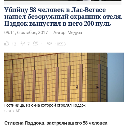
Убийцу 58 человек в Лас-Вегасе
нашел безоружный охранник отеля.
Пэддок выпустил в него 200 пуль
09:11, 6 октября, 2017
Автор: Медуза
12
7
1
10553
Гостиница, из окна которой стрелял Пэддок
Фото: АР
Стивена Пэддока, застрелившего 58 человек