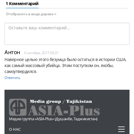
1 Комментарий
Отобразить в виде дерева
Антон
6 октября, 2017 09:21
Наверное целью этого безумца было остаться в истории США, 
как самый массовый убийца. Этим поступком он, якобы, 
самоутвердился.
Ответить
Медиа группа «ASIA-Plus» (Душанбе, Таджикистан)
Toggl
О НАС