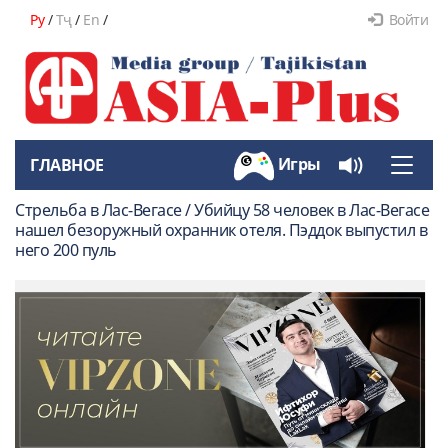
Ру
/
Тҷ
/
En
/
Войти
Игры
ГЛАВНОЕ
Toggle
naviga
Стрельба в Лас-Вегасе / Убийцу 58 человек в Лас-Вегасе
нашел безоружный охранник отеля. Пэддок выпустил в
него 200 пуль