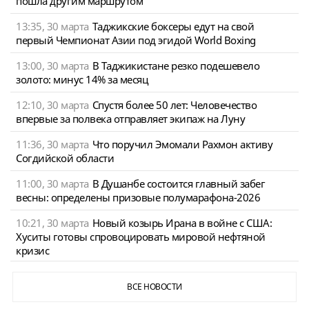
пошла другим маршрутом
13:35, 30 марта
Таджикские боксеры едут на свой
первый Чемпионат Азии под эгидой World Boxing
13:00, 30 марта
В Таджикистане резко подешевело
золото: минус 14% за месяц
12:10, 30 марта
Спустя более 50 лет: Человечество
впервые за полвека отправляет экипаж на Луну
11:36, 30 марта
Что поручил Эмомали Рахмон активу
Согдийской области
11:00, 30 марта
В Душанбе состоится главный забег
весны: определены призовые полумарафона-2026
10:21, 30 марта
Новый козырь Ирана в войне с США:
Хуситы готовы спровоцировать мировой нефтяной
кризис
ВСЕ НОВОСТИ