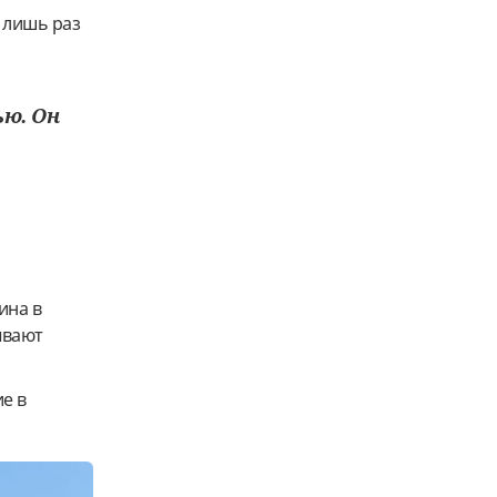
 лишь раз
ью. Он
ина в
ывают
е в