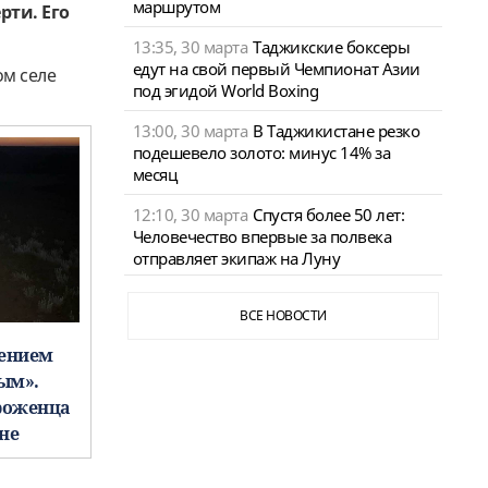
маршрутом
рти. Его
13:35, 30 марта
Таджикские боксеры
едут на свой первый Чемпионат Азии
ом селе
под эгидой World Boxing
13:00, 30 марта
В Таджикистане резко
подешевело золото: минус 14% за
месяц
12:10, 30 марта
Спустя более 50 лет:
Человечество впервые за полвека
отправляет экипаж на Луну
ВСЕ НОВОСТИ
щением
вым».
роженца
не