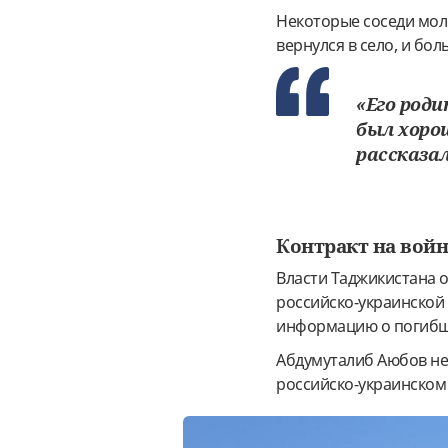
Некоторые соседи моло
вернулся в село, и бол
«Его род
был хоро
рассказал
Контракт на вой
Власти Таджикистана 
российско-украинской 
информацию о погибши
Абдумуталиб Аюбов не
российско-украинском 