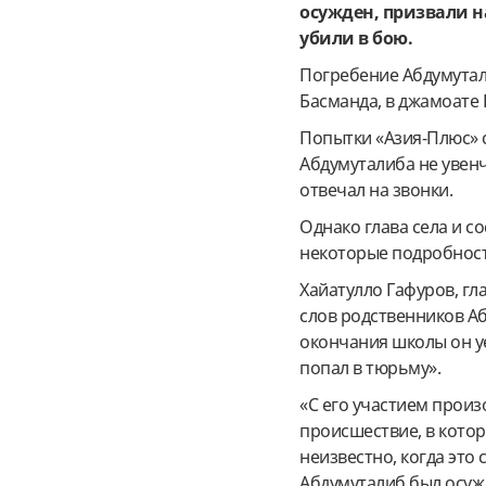
осужден, призвали н
убили в бою.
Погребение Абдумутали
Басманда, в джамоате
Попытки «Азия-Плюс» 
Абдумуталиба не увенч
отвечал на звонки.
Однако глава села и 
некоторые подробност
Хайатулло Гафуров, гл
слов родственников Аб
окончания школы он уе
попал в тюрьму».
«С его участием прои
происшествие, в кото
неизвестно, когда это 
Абдумуталиб был осужд