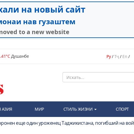
.41°C
Душанбе
Ру
/
Тҷ
/
En
/
 АЗИЯ
МИР
СТИЛЬ ЖИЗНИ
СПОРТ
оронен еще один уроженец Таджикистана, погибший на вой