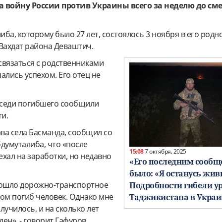
а войну России против Украины всего за неделю до сме
ба, которому было 27 лет, состоялось 3 ноября в его родн
 Вахдат района Деваштич.
связаться с родственниками
ались успехом. Его отец не
соседи погибшего сообщили
и.
ава села Басманда, сообщил со
думуталиба, что «после
15:08
7 октября, 2025
хал на заработки, но недавно
«Его последним сооб
было: «Я останусь жи
зошло дорожно-транспортное
Подробности гибели у
ром погиб человек. Однако мне
Таджикистана в Украи
случилось, и на сколько лет
ен», - говорит Гафуров.