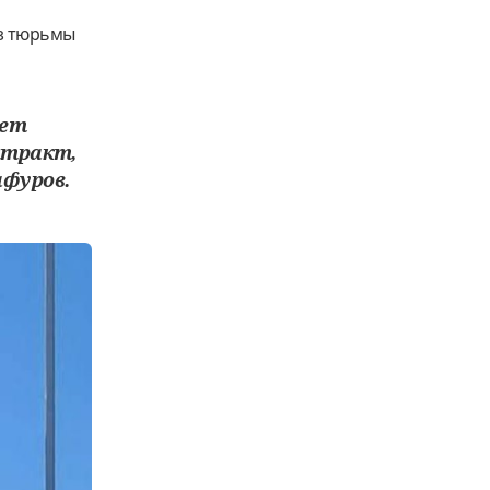
из тюрьмы
шет
нтракт,
афуров.