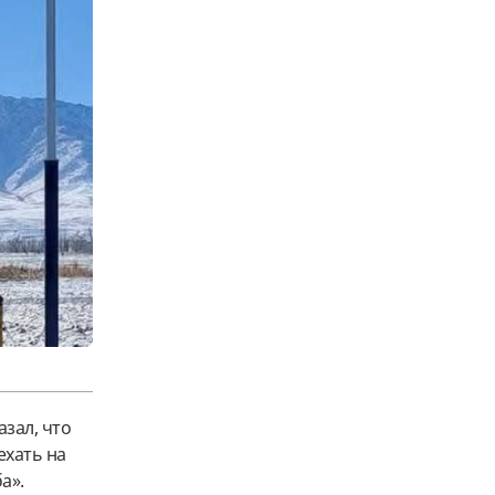
азал, что
ехать на
а».