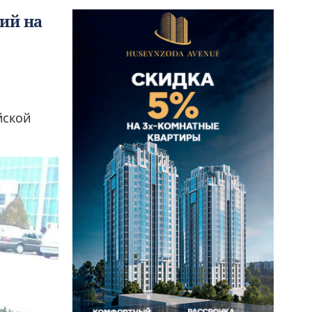
ий на
йской