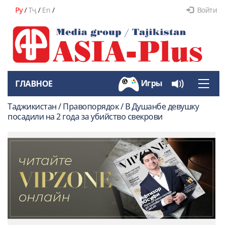
Ру
/
Тҷ
/
En
/
Войти
Игры
ГЛАВНОЕ
Toggle
naviga
Таджикистан / Правопорядок / В Душанбе девушку
посадили на 2 года за убийство свекрови