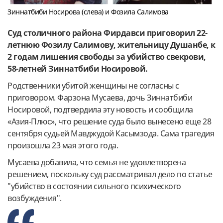
Зиннатбиби Носирова (слева) и Фозила Салимова
Суд столичного района Фирдавси приговорил 22-
летнюю Фозилу Салимову, жительницу Душанбе, к
2 годам лишения свободы за убийство свекрови,
58-летней Зиннатбиби Носировой.
Родственники убитой женщины не согласны с
приговором. Фарзона Мусаева, дочь Зиннатбиби
Носировой, подтвердила эту новость и сообщила
«Азия-Плюс», что решение суда было вынесено еще 28
сентября судьей Мавджудой Касымзода. Сама трагедия
произошла 23 мая этого года.
Мусаева добавила, что семья не удовлетворена
решением, поскольку суд рассматривал дело по статье
"убийство в состоянии сильного психического
возбуждения".