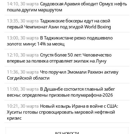
14:10, 30 марта
Саудовская Аравия обходит Ормуз: нефть
пошла другим маршрутом
13:35, 30 марта
Таджикские боксеры едут на свой
первый Чемпионат Азии под эгидой World Boxing
13:00, 30 марта
В Таджикистане резко подешевело
золото: минус 14% за месяц
12:10, 30 марта
Спустя более 50 лет: Человечество
впервые за полвека отправляет экипаж на Луну
11:36, 30 марта
Что поручил Эмомали Рахмон активу
Согдийской области
11:00, 30 марта
В Душанбе состоится главный забег
весны: определены призовые полумарафона-2026
10:21, 30 марта
Новый козырь Ирана в войне с США:
Хуситы готовы спровоцировать мировой нефтяной
кризис
ВСЕ НОВОСТИ